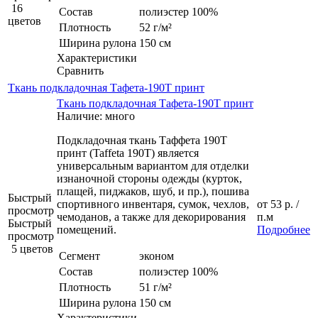
16
Состав
полиэстер 100%
цветов
Плотность
52 г/м²
Ширина рулона
150 см
Характеристики
Сравнить
Ткань подкладочная Тафета-190Т принт
Ткань подкладочная Тафета-190Т принт
Наличие: много
Подкладочная ткань Таффета 190Т
принт (Taffeta 190T) является
универсальным вариантом для отделки
изнаночной стороны одежды (курток,
плащей, пиджаков, шуб, и пр.), пошива
Быстрый
спортивного инвентаря, сумок, чехлов,
от
53 р.
/
просмотр
чемоданов, а также для декорирования
п.м
Быстрый
помещений.
Подробнее
просмотр
5 цветов
Сегмент
эконом
Состав
полиэстер 100%
Плотность
51 г/м²
Ширина рулона
150 см
Характеристики