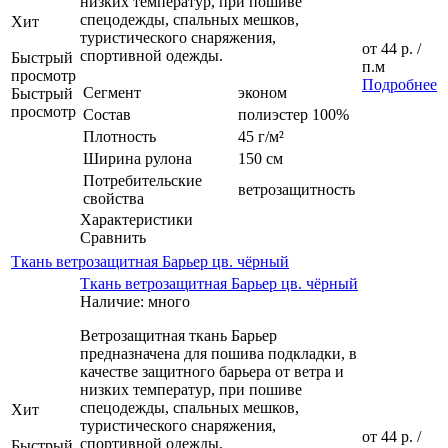
низких температур, при пошиве
спецодежды, спальных мешков,
Хит
туристического снаряжения,
от
44 р.
/
спортивной одежды.
Быстрый
п.м
просмотр
Подробнее
Сегмент
эконом
Быстрый
просмотр
Состав
полиэстер 100%
Плотность
45 г/м²
Ширина рулона
150 см
Потребительские
ветрозащитность
свойства
Характеристики
Сравнить
Ткань ветрозащитная Барьер цв. чёрный
Ткань ветрозащитная Барьер цв. чёрный
Наличие: много
Ветрозащитная ткань Барьер
предназначена для пошива подкладки, в
качестве защитного барьера от ветра и
низких температур, при пошиве
спецодежды, спальных мешков,
Хит
туристического снаряжения,
от
44 р.
/
спортивной одежды.
Быстрый