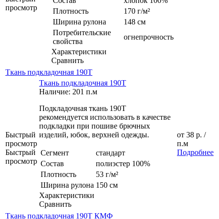
Состав
хлопок 100%
просмотр
Плотность
170 г/м²
Ширина рулона
148 см
Потребительские
огнепрочность
свойства
Характеристики
Сравнить
Ткань подкладочная 190Т
Ткань подкладочная 190Т
Наличие: 201 п.м
Подкладочная ткань 190Т
рекомендуется использовать в качестве
подкладки при пошиве брючных
Быстрый
изделий, юбок, верхней одежды.
от
38 р.
/
просмотр
п.м
Быстрый
Подробнее
Сегмент
стандарт
просмотр
Состав
полиэстер 100%
Плотность
53 г/м²
Ширина рулона
150 см
Характеристики
Сравнить
Ткань подкладочная 190Т КМФ