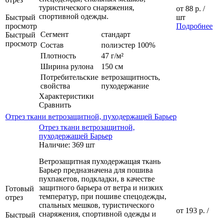
туристического снаряжения,
от
88 р.
/
спортивной одежды.
Быстрый
шт
просмотр
Подробнее
Сегмент
стандарт
Быстрый
просмотр
Состав
полиэстер 100%
Плотность
47 г/м²
Ширина рулона
150 см
Потребительские
ветрозащитность,
свойства
пуходержание
Характеристики
Сравнить
Отрез ткани ветрозащитной, пуходержащей Барьер
Отрез ткани ветрозащитной,
пуходержащей Барьер
Наличие: 369 шт
Ветрозащитная пуходержащая ткань
Барьер предназначена для пошива
пухпакетов, подкладки, в качестве
защитного барьера от ветра и низких
Готовый
температур, при пошиве спецодежды,
отрез
спальных мешков, туристического
от
193 р.
/
снаряжения, спортивной одежды и
Быстрый