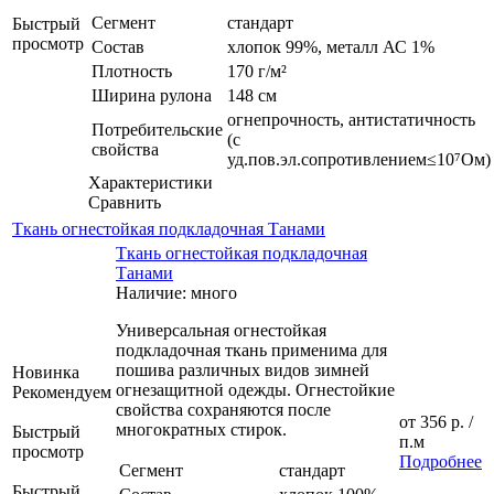
Сегмент
стандарт
Быстрый
просмотр
Состав
хлопок 99%, металл АС 1%
Плотность
170 г/м²
Ширина рулона
148 см
огнепрочность, антистатичность
Потребительские
(с
свойства
уд.пов.эл.сопротивлением≤10⁷Ом)
Характеристики
Сравнить
Ткань огнестойкая подкладочная Танами
Ткань огнестойкая подкладочная
Танами
Наличие: много
Универсальная огнестойкая
подкладочная ткань применима для
пошива различных видов зимней
Новинка
огнезащитной одежды. Огнестойкие
Рекомендуем
свойства сохраняются после
от
356 р.
/
многократных стирок.
Быстрый
п.м
просмотр
Подробнее
Сегмент
стандарт
Быстрый