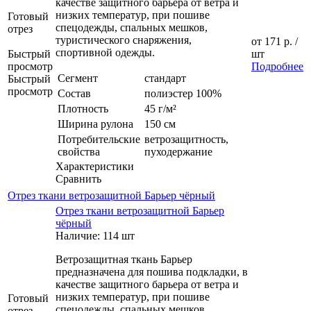
качестве защитного барьера от ветра и
низких температур, при пошиве
Готовый
спецодежды, спальных мешков,
отрез
туристического снаряжения,
от
171 р.
/
спортивной одежды.
Быстрый
шт
просмотр
Подробнее
Сегмент
стандарт
Быстрый
просмотр
Состав
полиэстер 100%
Плотность
45 г/м²
Ширина рулона
150 см
Потребительские
ветрозащитность,
свойства
пуходержание
Характеристики
Сравнить
Отрез ткани ветрозащитной Барьер чёрный
Отрез ткани ветрозащитной Барьер
чёрный
Наличие: 114 шт
Ветрозащитная ткань Барьер
предназначена для пошива подкладки, в
качестве защитного барьера от ветра и
низких температур, при пошиве
Готовый
спецодежды, спальных мешков,
отрез