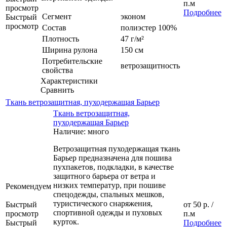
п.м
просмотр
Подробнее
Сегмент
эконом
Быстрый
просмотр
Состав
полиэстер 100%
Плотность
47 г/м²
Ширина рулона
150 см
Потребительские
ветрозащитность
свойства
Характеристики
Сравнить
Ткань ветрозащитная, пуходержащая Барьер
Ткань ветрозащитная,
пуходержащая Барьер
Наличие: много
Ветрозащитная пуходержащая ткань
Барьер предназначена для пошива
пухпакетов, подкладки, в качестве
защитного барьера от ветра и
низких температур, при пошиве
Рекомендуем
спецодежды, спальных мешков,
туристического снаряжения,
Быстрый
от
50 р.
/
спортивной одежды и пуховых
просмотр
п.м
курток.
Быстрый
Подробнее