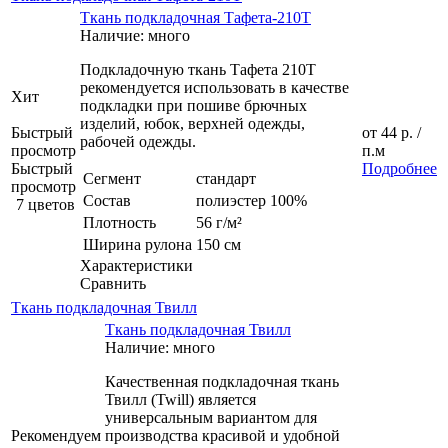
Ткань подкладочная Тафета-210T
Наличие: много
Подкладочную ткань Тафета 210Т
рекомендуется использовать в качестве
Хит
подкладки при пошиве брючных
изделий, юбок, верхней одежды,
Быстрый
от
44 р.
/
рабочей одежды.
просмотр
п.м
Быстрый
Подробнее
Сегмент
стандарт
просмотр
Состав
полиэстер 100%
7 цветов
Плотность
56 г/м²
Ширина рулона
150 см
Характеристики
Сравнить
Ткань подкладочная Твилл
Ткань подкладочная Твилл
Наличие: много
Качественная подкладочная ткань
Твилл (Twill) является
универсальным вариантом для
Рекомендуем
производства красивой и удобной