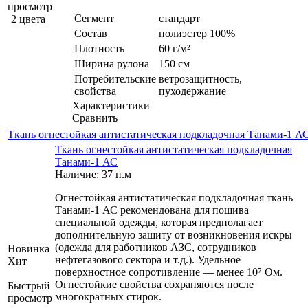
просмотр
Сегмент
стандарт
2 цвета
Состав
полиэстер 100%
Плотность
60 г/м²
Ширина рулона
150 см
Потребительские
ветрозащитность,
свойства
пуходержание
Характеристики
Сравнить
Ткань огнестойкая антистатическая подкладочная Танами-1 А
Ткань огнестойкая антистатическая подкладочная
Танами-1 АС
Наличие: 37 п.м
Огнестойкая антистатическая подкладочная ткань
Танами-1 АС рекомендована для пошива
специальной одежды, которая предполагает
дополнительную защиту от возникновения искры
(одежда для работников АЗС, сотрудников
Новинка
нефтегазового сектора и т.д.). Удельное
Хит
поверхностное сопротивление — менее 10⁷ Ом.
Огнестойкие свойства сохраняются после
Быстрый
многократных стирок.
просмотр