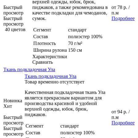
верхней одежды, юбок, брюк,
Быстрый
пиджаков, а также рекомендована в
от
78 р.
/
просмотр
качестве подкладки для чемоданов,
п.м
Быстрый
сумок.
Подробнее
просмотр
40 цветов
Сегмент
стандарт
Состав
полиэстер 100%
Плотность
70 г/м²
Ширина рулона
150 см
Характеристики
Сравнить
Ткань подкладочная Ула
Ткань подкладочная Ула
Товар временно отсутствует
Качественная подкладочная ткань Ула
является прекрасным вариантом для
Новинка
производства красивой и удобной
Хит
верхней одежды, юбок, брюк,
от
94 р.
/
пиджаков.
Быстрый
п.м
просмотр
Подробнее
Сегмент
стандарт
Быстрый
Состав
полиэстер 100%
просмотр