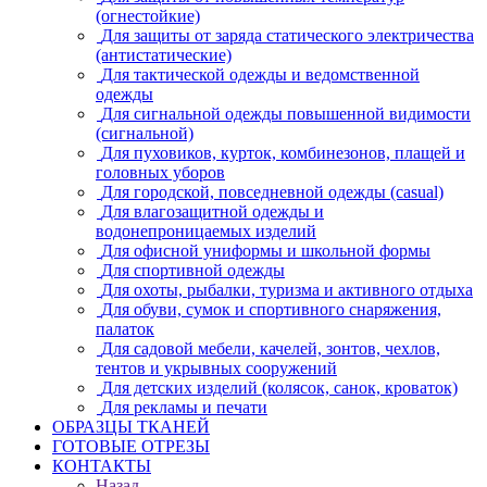
(огнестойкие)
Для защиты от заряда статического электричества
(антистатические)
Для тактической одежды и ведомственной
одежды
Для сигнальной одежды повышенной видимости
(сигнальной)
Для пуховиков, курток, комбинезонов, плащей и
головных уборов
Для городской, повседневной одежды (casual)
Для влагозащитной одежды и
водонепроницаемых изделий
Для офисной униформы и школьной формы
Для спортивной одежды
Для охоты, рыбалки, туризма и активного отдыха
Для обуви, сумок и спортивного снаряжения,
палаток
Для садовой мебели, качелей, зонтов, чехлов,
тентов и укрывных сооружений
Для детских изделий (колясок, санок, кроваток)
Для рекламы и печати
ОБРАЗЦЫ ТКАНЕЙ
ГОТОВЫЕ ОТРЕЗЫ
КОНТАКТЫ
Назад