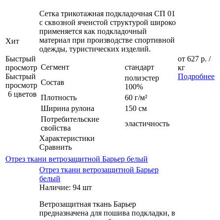
Сетка трикотажная подкладочная СП 01
с сквозной ячеистой структурой широко
применяется как подкладочный
материал при производстве спортивной
Хит
одежды, туристических изделий.
Быстрый
от
627 р.
/
Сегмент
стандарт
просмотр
кг
Быстрый
Подробнее
полиэстер
Состав
просмотр
100%
6 цветов
Плотность
60 г/м²
Ширина рулона
150 см
Потребительские
эластичность
свойства
Характеристики
Сравнить
Отрез ткани ветрозащитной Барьер белый
Отрез ткани ветрозащитной Барьер
белый
Наличие: 94 шт
Ветрозащитная ткань Барьер
предназначена для пошива подкладки, в