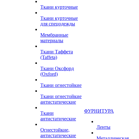
Ткани курточные
Ткани курточные
для спецодежды
Мембранные
материалы
Ткани Таффета
(Taffeta)
Ткани Оксфорд
(Oxford)
Ткани огнестойкие
Ткани огнестойкие
антистатические
ФУРНИТУРА
Ткани
антистатические
Ленты
Огнестойкие,
антистатические
Металлическая