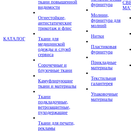
ткани повышенной
СВ
фурнитура
видимости
МА
Молнии,
Огнестойкие,
фурнитура для
антистатические
молний
трикотаж и флис
Нитки
КАТАЛОГ
Ткани для
медицинской
Пластиковая
одежды и служб
фурнитура
сервиса
Прикладные
Сорочечные и
материалы
блузочные ткани
Текстильная
Камуфлирующие
галантерея
ткани и материалы
Упаковочные
Ткани
материалы
подкладочные,
ветрозащитные,
пуходержащие
Ткани для печати,
рекламы