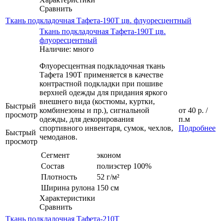
Сравнить
Ткань подкладочная Тафета-190Т цв. флуоресцентный
Ткань подкладочная Тафета-190Т цв.
флуоресцентный
Наличие: много
Флуоресцентная подкладочная ткань
Тафета 190Т применяется в качестве
контрастной подкладки при пошиве
верхней одежды для придания яркого
внешнего вида (костюмы, куртки,
Быстрый
комбинезоны и пр.), сигнальной
от
40 р.
/
просмотр
одежды, для декорирования
п.м
спортивного инвентаря, сумок, чехлов,
Подробнее
Быстрый
чемоданов.
просмотр
Сегмент
эконом
Состав
полиэстер 100%
Плотность
52 г/м²
Ширина рулона
150 см
Характеристики
Сравнить
Ткань подкладочная Тафета-210T