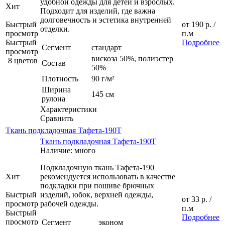
удобной одежды для детей и взрослых.
Хит
Подходит для изделий, где важна
долговечность и эстетика внутренней
Быстрый
от
190 р.
/
отделки.
просмотр
п.м
Быстрый
Подробнее
Сегмент
стандарт
просмотр
вискоза 50%, полиэстер
8 цветов
Состав
50%
Плотность
90 г/м²
Ширина
145 см
рулона
Характеристики
Сравнить
Ткань подкладочная Тафета-190Т
Ткань подкладочная Тафета-190Т
Наличие: много
Подкладочную ткань Тафета-190
Хит
рекомендуется использовать в качестве
подкладки при пошиве брючных
Быстрый
изделий, юбок, верхней одежды,
от
33 р.
/
просмотр
рабочей одежды.
п.м
Быстрый
Подробнее
просмотр
Сегмент
эконом