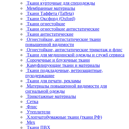
Ткани курточные для спецодежды
Мембранные материалы
Ткани Таффета (Taffeta)
Ткани Оксфорд (Oxford)
Ткани огнестойкие
Ткани огнестойкие антистатические
Ткани антистатические
Огнестойкие, антистатические ткани
повышенной видимости
Огнестойкие, антистатические трикотаж и флис
Ткани для медицинской одежды и служб сервиса
Сорочечные и блузочные ткани
Камуфлирующие ткани и материалы
Ткани подкладочные, ветрозащитные,
пуходержащие
Ткани для печати, рекламы
Материалы повышенной видимости для
сигнальной одежды
Трикотажные материалы
Сетка
Флис
Утеплители
Хлопчатобумажные ткани (ткани РФ)
Мех
Ткани ПВХ