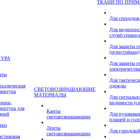
ТКАНИ ПО ПРИ
Для спецоде
Для медицинс
служб сервис
Для защиты о
(огнестойкие)
ТУРА
Для защиты от
электричества
нты
Для тактичес
таллическая
одежды
СВЕТОВОЗВРАЩАЮЩИЕ
рнитура
МАТЕРИАЛЫ
Для сигнальн
лнии,
видимости (с
рнитура для
Канты
лний
Для пуховиков
световозвращающие
плащей и гол
тки
Ленты
Для городской
световозвращающие
астиковая