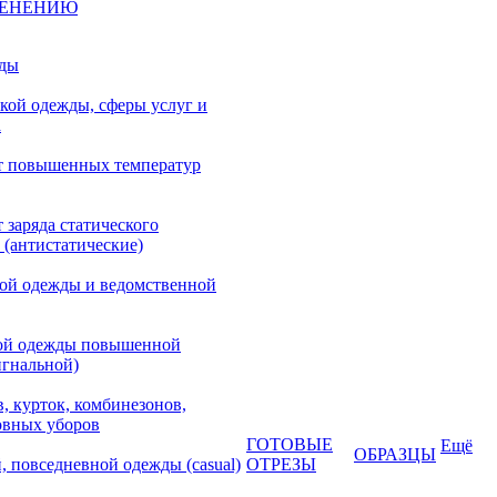
МЕНЕНИЮ
жды
кой одежды, сферы услуг и
а
т повышенных температур
 заряда статического
 (антистатические)
кой одежды и ведомственной
ой одежды повышенной
игнальной)
, курток, комбинезонов,
овных уборов
ГОТОВЫЕ
Ещё
ОБРАЗЦЫ
, повседневной одежды (casual)
ОТРЕЗЫ