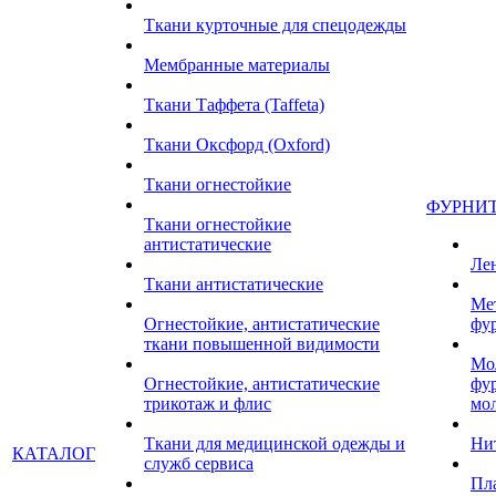
Ткани курточные для спецодежды
Мембранные материалы
Ткани Таффета (Taffeta)
Ткани Оксфорд (Oxford)
Ткани огнестойкие
ФУРНИ
Ткани огнестойкие
антистатические
Ле
Ткани антистатические
Ме
Огнестойкие, антистатические
фу
ткани повышенной видимости
Мо
Огнестойкие, антистатические
фу
трикотаж и флис
мо
Ткани для медицинской одежды и
Ни
КАТАЛОГ
служб сервиса
Пл