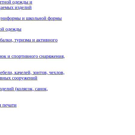
итной одежды и
аемых изделий
 униформы и школьной формы
ой одежды
балки, туризма и активного
мок и спортивного снаряжения,
ебели, качелей, зонтов, чехлов,
ывных сооружений
зделий (колясок, санок,
и печати