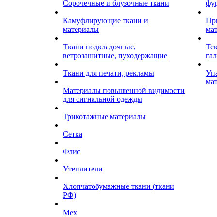
Сорочечные и блузочные ткани
фу
Камуфлирующие ткани и
Пр
материалы
ма
Ткани подкладочные,
Те
ветрозащитные, пуходержащие
гал
Ткани для печати, рекламы
Уп
ма
Материалы повышенной видимости
для сигнальной одежды
Трикотажные материалы
Сетка
Флис
Утеплители
Хлопчатобумажные ткани (ткани
РФ)
Мех