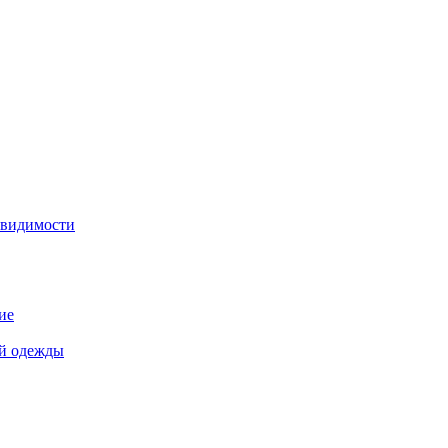
 видимости
ие
й одежды