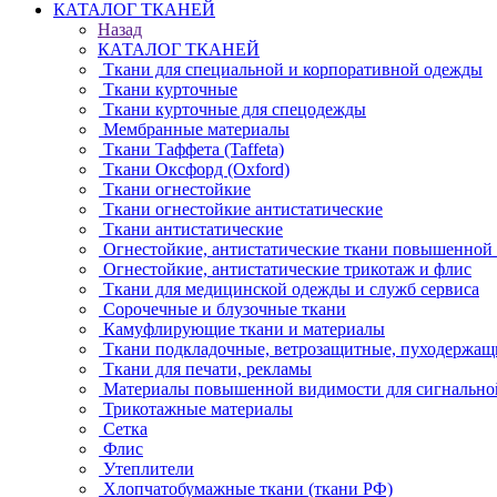
КАТАЛОГ ТКАНЕЙ
Назад
КАТАЛОГ ТКАНЕЙ
Ткани для специальной и корпоративной одежды
Ткани курточные
Ткани курточные для спецодежды
Мембранные материалы
Ткани Таффета (Taffeta)
Ткани Оксфорд (Oxford)
Ткани огнестойкие
Ткани огнестойкие антистатические
Ткани антистатические
Огнестойкие, антистатические ткани повышенной
Огнестойкие, антистатические трикотаж и флис
Ткани для медицинской одежды и служб сервиса
Сорочечные и блузочные ткани
Камуфлирующие ткани и материалы
Ткани подкладочные, ветрозащитные, пуходержащ
Ткани для печати, рекламы
Материалы повышенной видимости для сигнально
Трикотажные материалы
Сетка
Флис
Утеплители
Хлопчатобумажные ткани (ткани РФ)