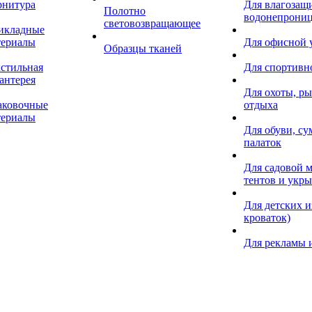
рнитура
Для влагозащ
Полотно
водонепрониц
световозвращающее
икладные
териалы
Для офисной
Образцы тканей
кстильная
Для спортивн
антерея
Для охоты, ры
аковочные
отдыха
териалы
Для обуви, су
палаток
Для садовой м
тентов и укр
Для детских и
кроваток)
Для рекламы 