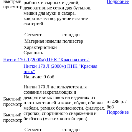
Быстрый
Подробнее
рыбных и сырных изделий,
просмотр
декоративные сетки для бутылок,
мешки для муки и сахара,
ковроткачество, ручное вязание
скатертей.
Сегмент
стандарт
Материал изделия
полиэстер
Характеристики
Сравнить
Нитки 170 Л (2000м) ПНК "Красная нить"
Нитки 170 Л (2000м) ПНК "Красная
нить"
Наличие: 9 боб
Нитки 170 Л используются для
создания закрепляющих и
декоративных швов на изделиях из
Быстрый
от
486 р.
/
плотных тканей и кожи, обуви, обивки
просмотр
боб
мебели, ремнях безопасности, фильтрах,
Подробнее
стропах, спортивного снаряжения и
Быстрый
бигбэгов (мягких контейнеров).
просмотр
Сегмент
стандарт