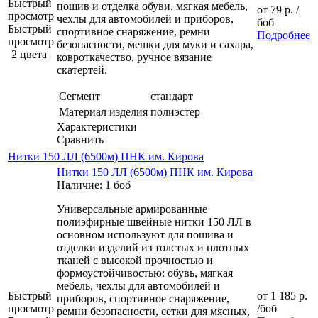
Быстрый
пошив и отделка обуви, мягкая мебель,
от
79 р.
/
просмотр
чехлы для автомобилей и приборов,
боб
Быстрый
спортивное снаряжение, ремни
Подробнее
просмотр
безопасности, мешки для муки и сахара,
2 цвета
ковроткачество, ручное вязание
скатертей.
Сегмент
стандарт
Материал изделия
полиэстер
Характеристики
Сравнить
Нитки 150 ЛЛ (6500м) ПНК им. Кирова
Нитки 150 ЛЛ (6500м) ПНК им. Кирова
Наличие: 1 боб
Универсальные армированные
полиэфирные швейные нитки 150 ЛЛ в
основном используют для пошива и
отделки изделий из толстых и плотных
тканей с высокой прочностью и
формоустойчивостью: обувь, мягкая
мебель, чехлы для автомобилей и
Быстрый
от
1 185 р.
приборов, спортивное снаряжение,
просмотр
/боб
ремни безопасности, сетки для мясных,