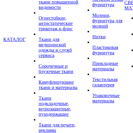
ткани повышенной
СВ
фурнитура
видимости
МА
Молнии,
Огнестойкие,
фурнитура для
антистатические
молний
трикотаж и флис
Нитки
КАТАЛОГ
Ткани для
медицинской
Пластиковая
одежды и служб
фурнитура
сервиса
Прикладные
Сорочечные и
материалы
блузочные ткани
Текстильная
Камуфлирующие
галантерея
ткани и материалы
Упаковочные
Ткани
материалы
подкладочные,
ветрозащитные,
пуходержащие
Ткани для печати,
рекламы