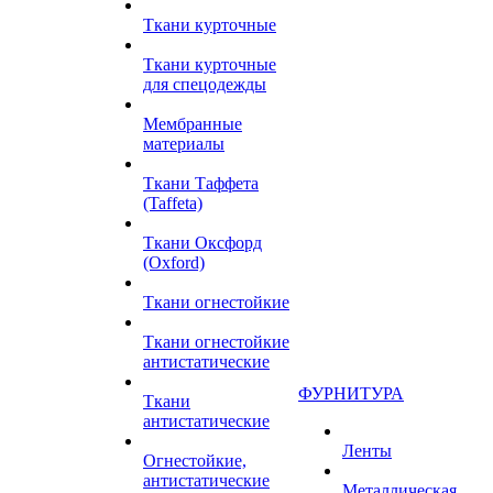
Ткани курточные
Ткани курточные
для спецодежды
Мембранные
материалы
Ткани Таффета
(Taffeta)
Ткани Оксфорд
(Oxford)
Ткани огнестойкие
Ткани огнестойкие
антистатические
ФУРНИТУРА
Ткани
антистатические
Ленты
Огнестойкие,
антистатические
Металлическая