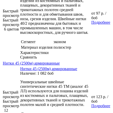
изделий из костюмных и пальтовых,
плащевых, декоративных тканей и
трикотажных полотен средней
Быстрый
от
97 р.
/
плотности и для обметывания швов,
просмотр
боб
низа, срезов изделия. Швейные нитки
Быстрый
Подробнее
40/2 предназначены для бытовых и
просмотр
промышленных машин, в том числе
6 цветов
высокоскоростных, для ручного шитья.
Сегмент
эконом
Материал изделия
полиэстер
Характеристики
Сравнить
Нитки 45 (2500м) армированные
Нитки 45 (2500м) армированные
Наличие: 1 082 боб
Универсальные швейные
синтетические нитки 45 ТМ (аналог 45
ЛЛ) используются для пошива изделий
Быстрый
из костюмных и пальтовых, плащевых,
просмотр
от
123 р.
/
декоративных тканей и трикотажных
Быстрый
боб
полотен малой и средней плотности.
просмотр
Подробнее
12