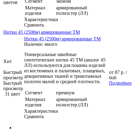
Сегмент
эконом
цветов
Материал
армированный
изделия
полиэстер (ЛЛ)
Характеристики
Сравнить
Нитки 45 (2500м) армированные ТМ
Нитки 45 (2500м) армированные ТМ
Наличие: много
Универсальные швейные
синтетические нитки 45 ТМ (аналог 45
Хит
ЛЛ) используются для пошива изделий
из костюмных и пальтовых, плащевых,
Быстрый
от
87 р.
/
декоративных тканей и трикотажных
просмотр
боб
полотен малой и средней плотности.
Быстрый
Подробнее
просмотр
Сегмент
премиум
31 цвет
Материал
армированный
изделия
полиэстер (ЛЛ)
Характеристики
Сравнить