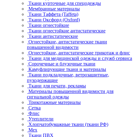
Ткани курточные для спецодежды
Мембранные материалы
Ткани Таффета (Taffeta)
Ткани Оксфорд (Oxford)
Ткани огнестойкие
Ткани огнестойкие антистатические
Ткани антистатические
Огнестойкие, антистатические ткани
повышенной видимости
Огнестойкие, антистатические трикотаж и флис
Ткани для медицинской одежды и служб сервиса
Сорочечные и блузочные ткани
Камуфлирующие ткани и материалы
Ткани подкладочные, ветрозащитные,
пуходержащие
Ткани для печати, рекламы
Материалы повышенной видимости для
сигнальной одежды
Трикотажные материалы
Сетка
Флис
Утеплители
Хлопчатобумажные ткани (ткани РФ)
Мех
Ткани ПВХ