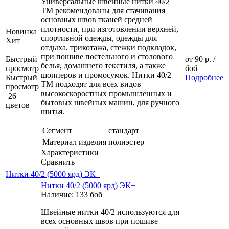
Универсальные швейные нитки 40/2
ТМ рекомендованы для стачивания
основных швов тканей средней
плотности, при изготовлении верхней,
Новинка
спортивной одежды, одежды для
Хит
отдыха, трикотажа, стежки подкладок,
при пошиве постельного и столового
Быстрый
от
90 р.
/
белья, домашнего текстиля, а также
просмотр
боб
шопперов и промосумок. Нитки 40/2
Быстрый
Подробнее
ТМ подходят для всех видов
просмотр
высокоскоростных промышленных и
26
бытовых швейных машин, для ручного
цветов
шитья.
Сегмент
стандарт
Материал изделия
полиэстер
Характеристики
Сравнить
Нитки 40/2 (5000 ярд) ЭК+
Нитки 40/2 (5000 ярд) ЭК+
Наличие: 133 боб
Швейные нитки 40/2 используются для
всех основных швов при пошиве