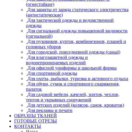
(огнестойкие)
Для защиты от заряда статического электричества
(антистатические)
Для тактической одежды и ведомственной
одежды
Для сигнальной одежды повышенной видимости
(сигнальной)
Для пуховиков, курток, комбинезонов, плащей и
головных уборов
Для городской, повседневной одежды (casual)
Для влагозащитной одежды и
водонепроницаемых изделий
Для офисной униформы и школьной формы
Для спортивной одежды
Для охоты, рыбалки, туризма и активного отдыха
Для обуви, сумок и спортивного снаряжения,
палаток
Для садовой мебели, качелей, зонтов, чехлов,
тентов и укрывных сооружений
Для детских изделий (колясок, санок, кроваток)
Для рекламы и печати
ОБРАЗЦЫ ТКАНЕЙ
ГОТОВЫЕ ОТРЕЗЫ
КОНТАКТЫ
Назад