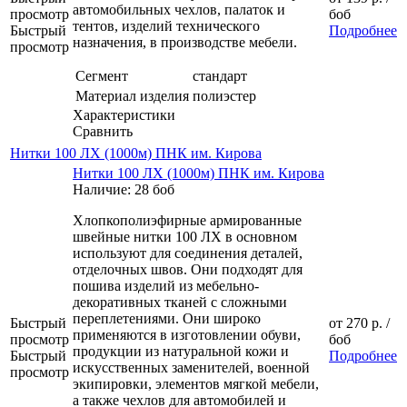
автомобильных чехлов, палаток и
просмотр
боб
тентов, изделий технического
Быстрый
Подробнее
назначения, в производстве мебели.
просмотр
Сегмент
стандарт
Материал изделия
полиэстер
Характеристики
Сравнить
Нитки 100 ЛХ (1000м) ПНК им. Кирова
Нитки 100 ЛХ (1000м) ПНК им. Кирова
Наличие: 28 боб
Хлопкополиэфирные армированные
швейные нитки 100 ЛХ в основном
используют для соединения деталей,
отделочных швов. Они подходят для
пошива изделий из мебельно-
декоративных тканей с сложными
переплетениями. Они широко
Быстрый
от
270 р.
/
применяются в изготовлении обуви,
просмотр
боб
продукции из натуральной кожи и
Быстрый
Подробнее
искусственных заменителей, военной
просмотр
экипировки, элементов мягкой мебели,
а также чехлов для автомобилей и