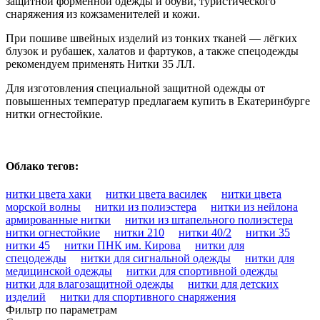
защитной форменной одежды и обуви, туристического
снаряжения из кожзаменителей и кожи.
При пошиве швейных изделий из тонких тканей — лёгких
блузок и рубашек, халатов и фартуков, а также спецодежды
рекомендуем применять Нитки 35 ЛЛ.
Для изготовления специальной защитной одежды от
повышенных температур предлагаем купить в Екатеринбурге
нитки огнестойкие.
Облако тегов:
нитки цвета хаки
нитки цвета василек
нитки цвета
морской волны
нитки из полиэстера
нитки из нейлона
армированные нитки
нитки из штапельного полиэстера
нитки огнестойкие
нитки 210
нитки 40/2
нитки 35
нитки 45
нитки ПНК им. Кирова
нитки для
спецодежды
нитки для сигнальной одежды
нитки для
медицинской одежды
нитки для спортивной одежды
нитки для влагозащитной одежды
нитки для детских
изделий
нитки для спортивного снаряжения
Фильтр по параметрам