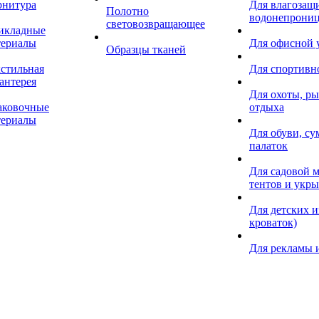
рнитура
Для влагозащ
Полотно
водонепрониц
световозвращающее
икладные
териалы
Для офисной
Образцы тканей
кстильная
Для спортивн
антерея
Для охоты, ры
аковочные
отдыха
териалы
Для обуви, су
палаток
Для садовой м
тентов и укр
Для детских и
кроваток)
Для рекламы 