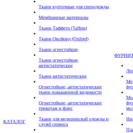
Ткани курточные для спецодежды
Мембранные материалы
Ткани Таффета (Taffeta)
Ткани Оксфорд (Oxford)
Ткани огнестойкие
ФУРНИ
Ткани огнестойкие
антистатические
Ле
Ткани антистатические
Ме
Огнестойкие, антистатические
фу
ткани повышенной видимости
Мо
Огнестойкие, антистатические
фу
трикотаж и флис
мо
Ткани для медицинской одежды и
Ни
КАТАЛОГ
служб сервиса
Пл