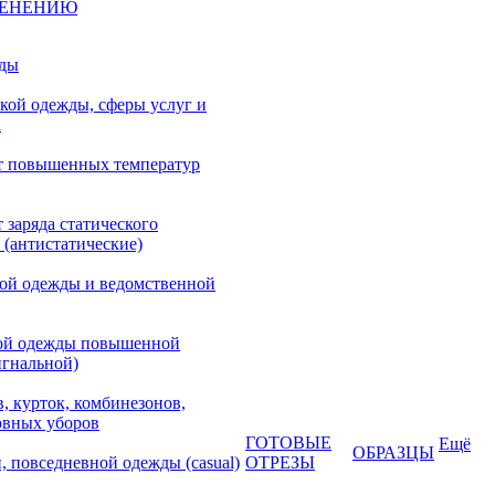
МЕНЕНИЮ
жды
кой одежды, сферы услуг и
а
т повышенных температур
 заряда статического
 (антистатические)
кой одежды и ведомственной
ой одежды повышенной
игнальной)
, курток, комбинезонов,
овных уборов
ГОТОВЫЕ
Ещё
ОБРАЗЦЫ
, повседневной одежды (casual)
ОТРЕЗЫ