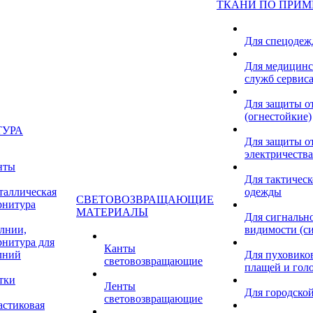
ТКАНИ ПО ПРИ
Для спецоде
Для медицинс
служб сервис
Для защиты о
(огнестойкие)
ТУРА
Для защиты от
электричества
нты
Для тактичес
таллическая
одежды
СВЕТОВОЗВРАЩАЮЩИЕ
рнитура
МАТЕРИАЛЫ
Для сигнальн
лнии,
видимости (с
рнитура для
Канты
лний
Для пуховиков
световозвращающие
плащей и гол
тки
Ленты
Для городской
световозвращающие
астиковая