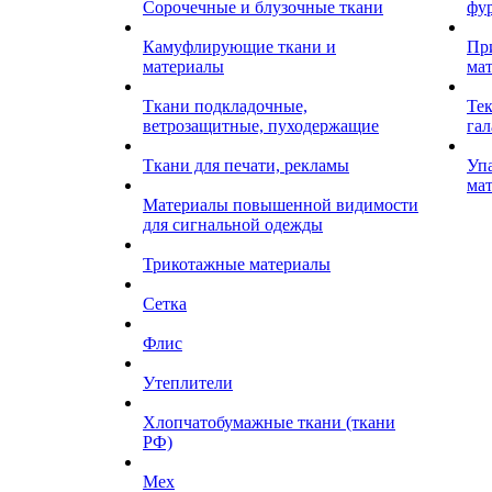
Сорочечные и блузочные ткани
фу
Камуфлирующие ткани и
Пр
материалы
ма
Ткани подкладочные,
Те
ветрозащитные, пуходержащие
гал
Ткани для печати, рекламы
Уп
ма
Материалы повышенной видимости
для сигнальной одежды
Трикотажные материалы
Сетка
Флис
Утеплители
Хлопчатобумажные ткани (ткани
РФ)
Мех