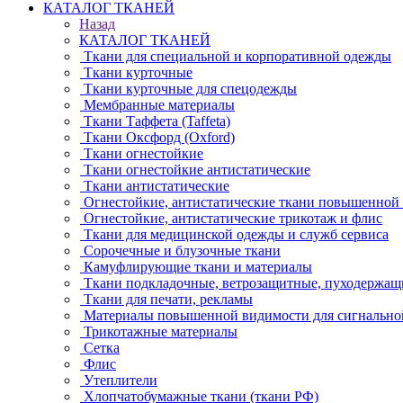
КАТАЛОГ ТКАНЕЙ
Назад
КАТАЛОГ ТКАНЕЙ
Ткани для специальной и корпоративной одежды
Ткани курточные
Ткани курточные для спецодежды
Мембранные материалы
Ткани Таффета (Taffeta)
Ткани Оксфорд (Oxford)
Ткани огнестойкие
Ткани огнестойкие антистатические
Ткани антистатические
Огнестойкие, антистатические ткани повышенной
Огнестойкие, антистатические трикотаж и флис
Ткани для медицинской одежды и служб сервиса
Сорочечные и блузочные ткани
Камуфлирующие ткани и материалы
Ткани подкладочные, ветрозащитные, пуходержащ
Ткани для печати, рекламы
Материалы повышенной видимости для сигнально
Трикотажные материалы
Сетка
Флис
Утеплители
Хлопчатобумажные ткани (ткани РФ)