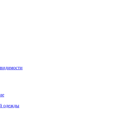
 видимости
ие
й одежды