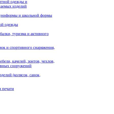
итной одежды и
аемых изделий
 униформы и школьной формы
ой одежды
балки, туризма и активного
мок и спортивного снаряжения,
ебели, качелей, зонтов, чехлов,
ывных сооружений
зделий (колясок, санок,
и печати