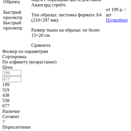
Образец
Авангард стрейч.
от
199 р.
/
Быстрый
Тип образца: листовка формата А4
шт
просмотр
(210×297 мм).
Подробнее
Быстрый
просмотр
Размер ткани на образце: не более
15×20 см.
Сравнить
Фильтр по параметрам
Сортировка
По алфавиту (возрастание)
Цена
199
319
438
558
677
Наличие
Сегмент
?
Переплетение