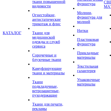
ткани повышенной
СВ
фурнитура
видимости
МА
Молнии,
Огнестойкие,
фурнитура для
антистатические
молний
трикотаж и флис
Нитки
КАТАЛОГ
Ткани для
медицинской
Пластиковая
одежды и служб
фурнитура
сервиса
Прикладные
Сорочечные и
материалы
блузочные ткани
Текстильная
Камуфлирующие
галантерея
ткани и материалы
Упаковочные
Ткани
материалы
подкладочные,
ветрозащитные,
пуходержащие
Ткани для печати,
рекламы