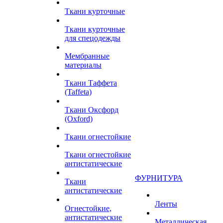
Ткани курточные
Ткани курточные
для спецодежды
Мембранные
материалы
Ткани Таффета
(Taffeta)
Ткани Оксфорд
(Oxford)
Ткани огнестойкие
Ткани огнестойкие
антистатические
ФУРНИТУРА
Ткани
антистатические
Ленты
Огнестойкие,
антистатические
Металлическая