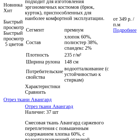
подходит для изготовления
Новинка
эргономичных костюмов (брюк,
Хит
курток), приспособленных для
наиболее комфортной эксплуатации.
от
349 р.
/
Быстрый
п.м
просмотр
Сегмент
премиум
Подробнее
Быстрый
хлопок 60%,
просмотр
Состав
полиэстер 38%,
5 цветов
спандекс 2%
Плотность
235 г/м²
Ширина рулона
148 см
водоотталкивание (с
Потребительские
устойчивостью к
свойства
стиркам)
Характеристики
Сравнить
Отрез ткани Авангард
Отрез ткани Авангард
Наличие: 37 шт
Смесовая ткань Авангард саржевого
переплетения с повышенным
содержанием хлопка 60%, с
водоотталкивающей отделкой