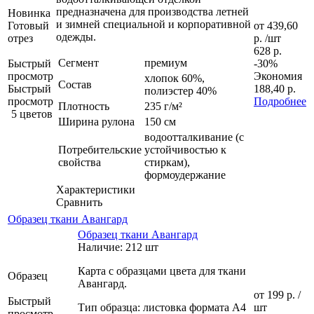
предназначена для производства летней
Новинка
и зимней специальной и корпоративной
Готовый
от
439,60
одежды.
отрез
р.
/шт
628 р.
Сегмент
премиум
Быстрый
-30%
просмотр
Экономия
хлопок 60%,
Состав
Быстрый
188,40 р.
полиэстер 40%
просмотр
Подробнее
Плотность
235 г/м²
5 цветов
Ширина рулона
150 см
водоотталкивание (с
Потребительские
устойчивостью к
свойства
стиркам),
формоудержание
Характеристики
Сравнить
Образец ткани Авангард
Образец ткани Авангард
Наличие: 212 шт
Карта с образцами цвета для ткани
Образец
Авангард.
от
199 р.
/
Быстрый
Тип образца: листовка формата А4
шт
просмотр