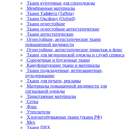
Ткани курточные для спецодежды
Мембранные материалы
Ткани Таффета (Taffeta)
Ткани Оксфорд (Oxford)
Ткани огнестойкие
Ткани огнестойкие антистатические
Ткани антистатические
Огнестойкие, антистатические ткани
повышенной видимости
Огнестойкие, антистатические трикотаж и флис
Ткани для медицинской одежды и служб сервиса
Сорочечные и блузочные ткани
Камуфлирующие ткани и материалы
Ткани подкладочные, ветрозащитные,
пуходержащие
Ткани для печати, рекламы
Материалы повышенной видимости для
сигнальной одежды
Трикотажные материалы
Сетка
Флис
Утеплители
Хлопчатобумажные ткани (ткани РФ)
Мех
Ткани ПВХ