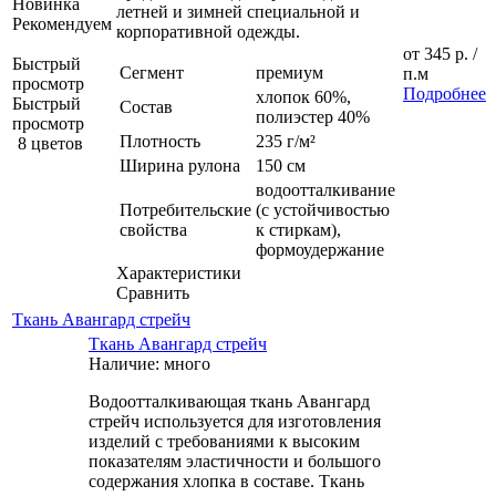
Новинка
летней и зимней специальной и
Рекомендуем
корпоративной одежды.
от
345 р.
/
Быстрый
Сегмент
премиум
п.м
просмотр
Подробнее
хлопок 60%,
Быстрый
Состав
полиэстер 40%
просмотр
Плотность
235 г/м²
8 цветов
Ширина рулона
150 см
водоотталкивание
Потребительские
(с устойчивостью
свойства
к стиркам),
формоудержание
Характеристики
Сравнить
Ткань Авангард стрейч
Ткань Авангард стрейч
Наличие: много
Водоотталкивающая ткань Авангард
стрейч используется для изготовления
изделий с требованиями к высоким
показателям эластичности и большого
содержания хлопка в составе. Ткань