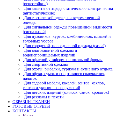
(огнестойкие)
Для защиты от заряда статического электричества
(антистатические)
Для тактической одежды и ведомственной
одежды
Для сигнальной одежды повышенной видимости
(сигнальной)
Для пуховиков, курток, комбинезонов, плащей и
головных уборов
Для городской, повседневной одежды (casual)
Для влагозащитной одежды и
водонепроницаемых изделий
Для офисной униформы и школьной формы
Для спортивной одежды
Для охоты, рыбалки, туризма и активного отдыха
Для обуви, сумок и спортивного снаряжения,
палаток
Для садовой мебели, качелей, зонтов, чехлов,
тентов и укрывных сооружений
Для детских изделий (колясок, санок, кроваток)
Для рекламы и печати
ОБРАЗЦЫ ТКАНЕЙ
ГОТОВЫЕ ОТРЕЗЫ
КОНТАКТЫ
Назад