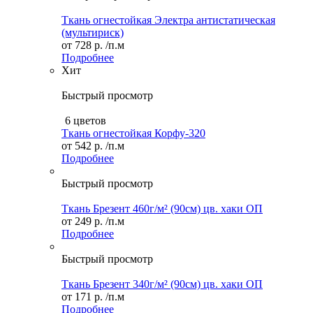
Ткань огнестойкая Электра антистатическая
(мультириск)
от
728 р.
/п.м
Подробнее
Хит
Быстрый просмотр
6 цветов
Ткань огнестойкая Корфу-320
от
542 р.
/п.м
Подробнее
Быстрый просмотр
Ткань Брезент 460г/м² (90см) цв. хаки ОП
от
249 р.
/п.м
Подробнее
Быстрый просмотр
Ткань Брезент 340г/м² (90см) цв. хаки ОП
от
171 р.
/п.м
Подробнее