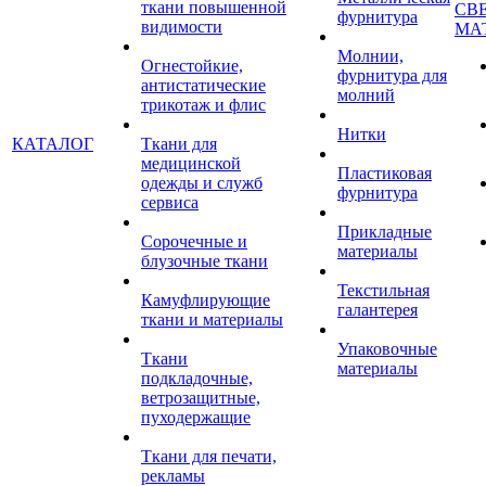
ткани повышенной
СВ
фурнитура
видимости
МА
Молнии,
Огнестойкие,
фурнитура для
антистатические
молний
трикотаж и флис
Нитки
КАТАЛОГ
Ткани для
медицинской
Пластиковая
одежды и служб
фурнитура
сервиса
Прикладные
Сорочечные и
материалы
блузочные ткани
Текстильная
Камуфлирующие
галантерея
ткани и материалы
Упаковочные
Ткани
материалы
подкладочные,
ветрозащитные,
пуходержащие
Ткани для печати,
рекламы