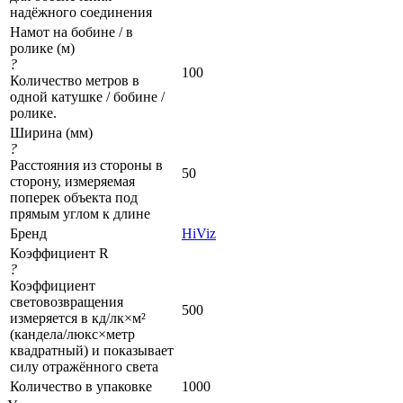
надёжного соединения
Намот на бобине / в
ролике (м)
?
100
Количество метров в
одной катушке / бобине /
ролике.
Ширина (мм)
?
Расстояния из стороны в
50
сторону, измеряемая
поперек объекта под
прямым углом к длине
Бренд
HiViz
Коэффициент R
?
Коэффициент
световозвращения
500
измеряется в кд/лк×м²
(кандела/люкс×метр
квадратный) и показывает
силу отражённого света
Количество в упаковке
1000