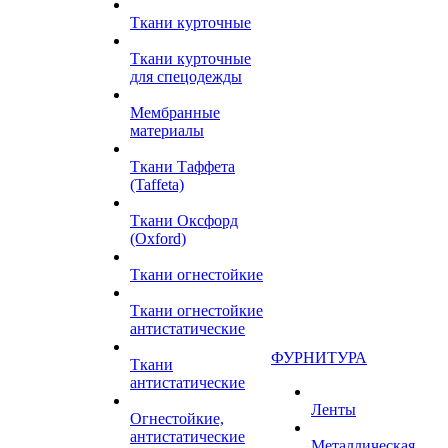
Ткани курточные
Ткани курточные
для спецодежды
Мембранные
материалы
Ткани Таффета
(Taffeta)
Ткани Оксфорд
(Oxford)
Ткани огнестойкие
Ткани огнестойкие
антистатические
ФУРНИТУРА
Ткани
антистатические
Ленты
Огнестойкие,
антистатические
Металлическая