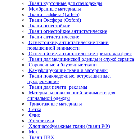
Ткани курточные для спецодежды
Мембранные материалы
Ткани Таффета (Taffeta)
Ткани Оксфорд (Oxford)
Ткани огнестойкие
Ткани огнестойкие антистатические
Ткани антистатические
Огнестойкие, антистатические ткани
повышенной видимости
Огнестойкие, антистатические трикотаж и флис
Ткани для медицинской одежды и служб сервиса
Сорочечные и блузочные ткани
Камуфлирующие ткани и материалы
Ткани подкладочные, ветрозащитные,
пуходержащие
Ткани для печати, рекламы
Материалы повышенной видимости для
сигнальной одежды
Трикотажные материалы
Сетка
Флис
Утеплители
Хлопчатобумажные ткани (ткани РФ)
Мех
Ткани ПВХ