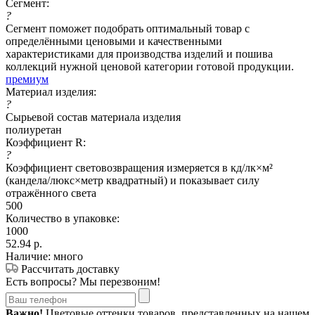
Сегмент:
?
Сегмент поможет подобрать оптимальный товар с
определёнными ценовыми и качественными
характеристиками для производства изделий и пошива
коллекций нужной ценовой категории готовой продукции.
премиум
Материал изделия:
?
Сырьевой состав материала изделия
полиуретан
Коэффициент R:
?
Коэффициент световозвращения измеряется в кд/лк×м²
(кандела/люкс×метр квадратный) и показывает силу
отражённого света
500
Количество в упаковке:
1000
52.94
р.
Наличие: много
Рассчитать доставку
Есть вопросы? Мы перезвоним!
Важно!
Цветовые оттенки товаров, представленных на нашем