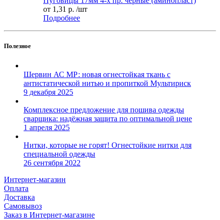
Пуговицы 17мм 4-х пр. черные (аминопласт)
от
1,31 р.
/шт
Подробнее
Полезное
Шервин АС МР: новая огнестойкая ткань с
антистатической нитью и пропиткой Мультириск
9 декабря 2025
Комплексное предложение для пошива одежды
сварщика: надёжная защита по оптимальной цене
1 апреля 2025
Нитки, которые не горят! Огнестойкие нитки для
специальной одежды
26 сентября 2022
Интернет-магазин
Оплата
Доставка
Самовывоз
Заказ в Интернет-магазине