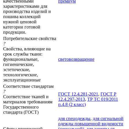
качественными
премиум
характеристиками для
производства изделий и
пошива коллекций
нужной ценовой
категории готовой
продукции.
Потребительские свойства
?
Свойства, влияющие на
срок службы ткани:
функциональные,
световозвращение
гигиенические,
эстетические,
технологические,
эксплуатационные
Соответствие стандартам
?
ГОСТ 12.4.281-2021
,
ГОСТ Р
Соответствие тканей и
12.4.297-2013
,
ТР ТС 019/2011
материалов требованиям
п.4.8 (2 класс)
Государственного
стандарта (ГОСТ)
для спецодежды
,
для сигнальной
одежды повышенной видимости
Сферы применений
(сигнальной)
,
для защиты от