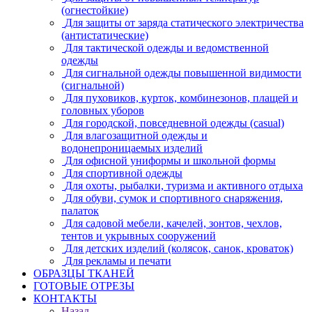
(огнестойкие)
Для защиты от заряда статического электричества
(антистатические)
Для тактической одежды и ведомственной
одежды
Для сигнальной одежды повышенной видимости
(сигнальной)
Для пуховиков, курток, комбинезонов, плащей и
головных уборов
Для городской, повседневной одежды (casual)
Для влагозащитной одежды и
водонепроницаемых изделий
Для офисной униформы и школьной формы
Для спортивной одежды
Для охоты, рыбалки, туризма и активного отдыха
Для обуви, сумок и спортивного снаряжения,
палаток
Для садовой мебели, качелей, зонтов, чехлов,
тентов и укрывных сооружений
Для детских изделий (колясок, санок, кроваток)
Для рекламы и печати
ОБРАЗЦЫ ТКАНЕЙ
ГОТОВЫЕ ОТРЕЗЫ
КОНТАКТЫ
Назад