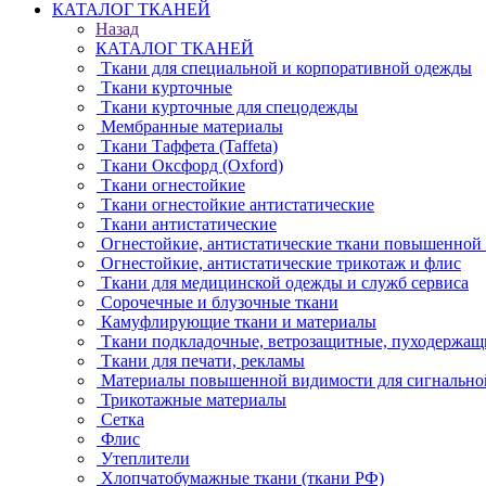
КАТАЛОГ ТКАНЕЙ
Назад
КАТАЛОГ ТКАНЕЙ
Ткани для специальной и корпоративной одежды
Ткани курточные
Ткани курточные для спецодежды
Мембранные материалы
Ткани Таффета (Taffeta)
Ткани Оксфорд (Oxford)
Ткани огнестойкие
Ткани огнестойкие антистатические
Ткани антистатические
Огнестойкие, антистатические ткани повышенной
Огнестойкие, антистатические трикотаж и флис
Ткани для медицинской одежды и служб сервиса
Сорочечные и блузочные ткани
Камуфлирующие ткани и материалы
Ткани подкладочные, ветрозащитные, пуходержащ
Ткани для печати, рекламы
Материалы повышенной видимости для сигнально
Трикотажные материалы
Сетка
Флис
Утеплители
Хлопчатобумажные ткани (ткани РФ)