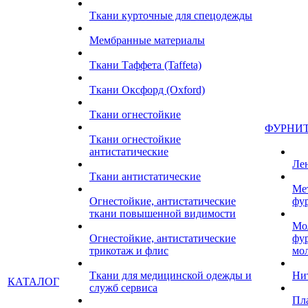
Ткани курточные для спецодежды
Мембранные материалы
Ткани Таффета (Taffeta)
Ткани Оксфорд (Oxford)
Ткани огнестойкие
ФУРНИ
Ткани огнестойкие
антистатические
Ле
Ткани антистатические
Ме
Огнестойкие, антистатические
фу
ткани повышенной видимости
Мо
Огнестойкие, антистатические
фу
трикотаж и флис
мо
Ткани для медицинской одежды и
Ни
КАТАЛОГ
служб сервиса
Пл