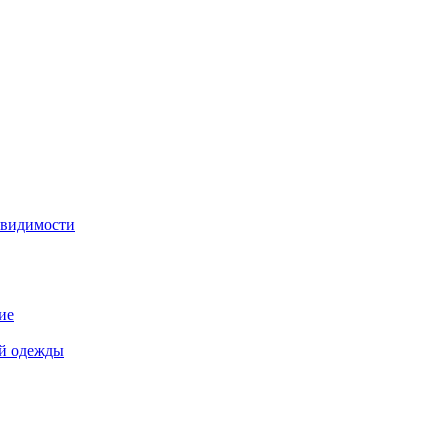
 видимости
ие
й одежды