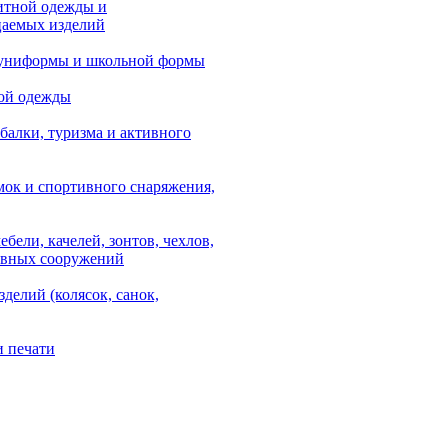
итной одежды и
аемых изделий
 униформы и школьной формы
ой одежды
балки, туризма и активного
мок и спортивного снаряжения,
ебели, качелей, зонтов, чехлов,
ывных сооружений
зделий (колясок, санок,
и печати