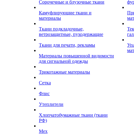
Сорочечные и блузочные ткани
фу
Камуфлирующие ткани и
Пр
материалы
ма
Ткани подкладочные,
Те
ветрозащитные, пуходержащие
гал
Ткани для печати, рекламы
Уп
ма
Материалы повышенной видимости
для сигнальной одежды
Трикотажные материалы
Сетка
Флис
Утеплители
Хлопчатобумажные ткани (ткани
РФ)
Мех