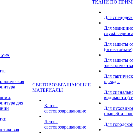
ТКАНИ ПО ПРИ
Для спецоде
Для медицинс
служб сервис
Для защиты о
(огнестойкие)
ТУРА
Для защиты от
электричества
нты
Для тактичес
таллическая
одежды
СВЕТОВОЗВРАЩАЮЩИЕ
рнитура
МАТЕРИАЛЫ
Для сигнальн
лнии,
видимости (с
рнитура для
Канты
лний
Для пуховиков
световозвращающие
плащей и гол
тки
Ленты
Для городской
световозвращающие
астиковая