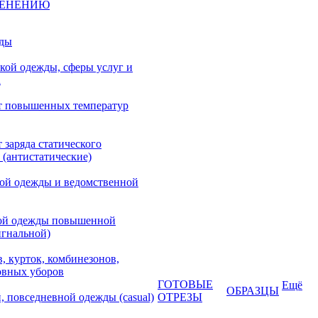
МЕНЕНИЮ
жды
кой одежды, сферы услуг и
а
т повышенных температур
 заряда статического
 (антистатические)
кой одежды и ведомственной
ой одежды повышенной
игнальной)
, курток, комбинезонов,
овных уборов
ГОТОВЫЕ
Ещё
ОБРАЗЦЫ
, повседневной одежды (casual)
ОТРЕЗЫ