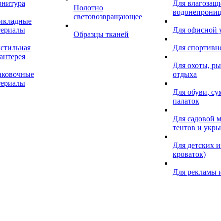
рнитура
Для влагозащ
Полотно
водонепрониц
световозвращающее
икладные
териалы
Для офисной
Образцы тканей
кстильная
Для спортивн
антерея
Для охоты, ры
аковочные
отдыха
териалы
Для обуви, су
палаток
Для садовой м
тентов и укр
Для детских и
кроваток)
Для рекламы 