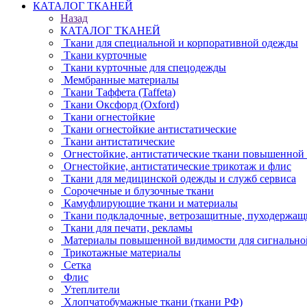
КАТАЛОГ ТКАНЕЙ
Назад
КАТАЛОГ ТКАНЕЙ
Ткани для специальной и корпоративной одежды
Ткани курточные
Ткани курточные для спецодежды
Мембранные материалы
Ткани Таффета (Taffeta)
Ткани Оксфорд (Oxford)
Ткани огнестойкие
Ткани огнестойкие антистатические
Ткани антистатические
Огнестойкие, антистатические ткани повышенной
Огнестойкие, антистатические трикотаж и флис
Ткани для медицинской одежды и служб сервиса
Сорочечные и блузочные ткани
Камуфлирующие ткани и материалы
Ткани подкладочные, ветрозащитные, пуходержащ
Ткани для печати, рекламы
Материалы повышенной видимости для сигнально
Трикотажные материалы
Сетка
Флис
Утеплители
Хлопчатобумажные ткани (ткани РФ)