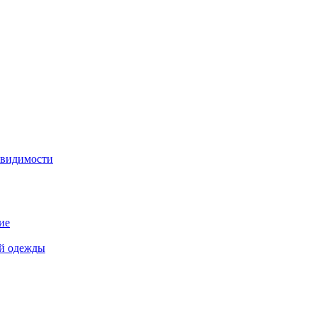
 видимости
ие
й одежды