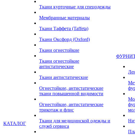
Ткани курточные для спецодежды
Мембранные материалы
Ткани Таффета (Taffeta)
Ткани Оксфорд (Oxford)
Ткани огнестойкие
ФУРНИ
Ткани огнестойкие
антистатические
Ле
Ткани антистатические
Ме
Огнестойкие, антистатические
фу
ткани повышенной видимости
Мо
Огнестойкие, антистатические
фу
трикотаж и флис
мо
Ткани для медицинской одежды и
Ни
КАТАЛОГ
служб сервиса
Пл