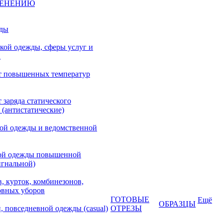
МЕНЕНИЮ
жды
кой одежды, сферы услуг и
а
т повышенных температур
 заряда статического
 (антистатические)
кой одежды и ведомственной
ой одежды повышенной
игнальной)
, курток, комбинезонов,
овных уборов
ГОТОВЫЕ
Ещё
ОБРАЗЦЫ
, повседневной одежды (casual)
ОТРЕЗЫ