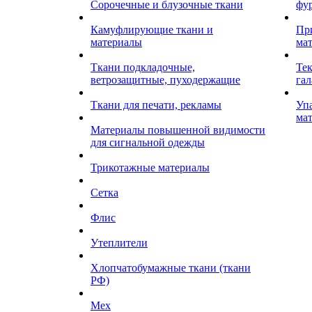
Сорочечные и блузочные ткани
фу
Камуфлирующие ткани и
Пр
материалы
ма
Ткани подкладочные,
Те
ветрозащитные, пуходержащие
гал
Ткани для печати, рекламы
Уп
ма
Материалы повышенной видимости
для сигнальной одежды
Трикотажные материалы
Сетка
Флис
Утеплители
Хлопчатобумажные ткани (ткани
РФ)
Мех