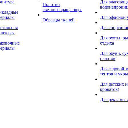
рнитура
Для влагозащ
Полотно
водонепрониц
световозвращающее
икладные
териалы
Для офисной
Образцы тканей
кстильная
Для спортивн
антерея
Для охоты, ры
аковочные
отдыха
териалы
Для обуви, су
палаток
Для садовой м
тентов и укр
Для детских и
кроваток)
Для рекламы 