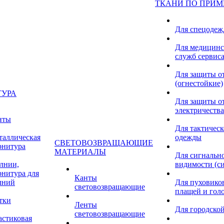
ТКАНИ ПО ПРИ
Для спецоде
Для медицинс
служб сервис
Для защиты о
(огнестойкие)
ТУРА
Для защиты от
электричества
нты
Для тактичес
таллическая
одежды
СВЕТОВОЗВРАЩАЮЩИЕ
рнитура
МАТЕРИАЛЫ
Для сигнальн
лнии,
видимости (с
рнитура для
Канты
лний
Для пуховиков
световозвращающие
плащей и гол
тки
Ленты
Для городской
световозвращающие
астиковая