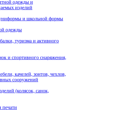
итной одежды и
аемых изделий
 униформы и школьной формы
ой одежды
балки, туризма и активного
мок и спортивного снаряжения,
ебели, качелей, зонтов, чехлов,
ывных сооружений
зделий (колясок, санок,
и печати