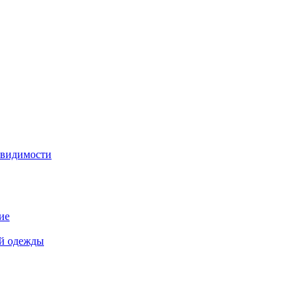
 видимости
ие
й одежды