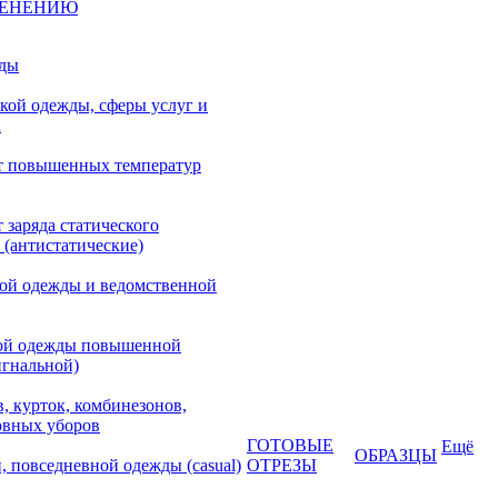
МЕНЕНИЮ
жды
кой одежды, сферы услуг и
а
т повышенных температур
 заряда статического
 (антистатические)
кой одежды и ведомственной
ой одежды повышенной
игнальной)
, курток, комбинезонов,
овных уборов
ГОТОВЫЕ
Ещё
ОБРАЗЦЫ
, повседневной одежды (casual)
ОТРЕЗЫ