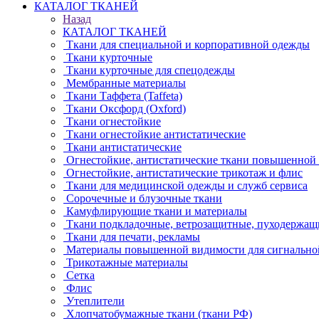
КАТАЛОГ ТКАНЕЙ
Назад
КАТАЛОГ ТКАНЕЙ
Ткани для специальной и корпоративной одежды
Ткани курточные
Ткани курточные для спецодежды
Мембранные материалы
Ткани Таффета (Taffeta)
Ткани Оксфорд (Oxford)
Ткани огнестойкие
Ткани огнестойкие антистатические
Ткани антистатические
Огнестойкие, антистатические ткани повышенной
Огнестойкие, антистатические трикотаж и флис
Ткани для медицинской одежды и служб сервиса
Сорочечные и блузочные ткани
Камуфлирующие ткани и материалы
Ткани подкладочные, ветрозащитные, пуходержащ
Ткани для печати, рекламы
Материалы повышенной видимости для сигнально
Трикотажные материалы
Сетка
Флис
Утеплители
Хлопчатобумажные ткани (ткани РФ)