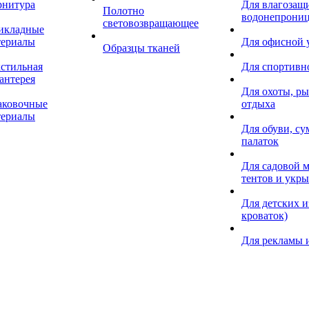
рнитура
Для влагозащ
Полотно
водонепрониц
световозвращающее
икладные
териалы
Для офисной
Образцы тканей
кстильная
Для спортивн
антерея
Для охоты, ры
аковочные
отдыха
териалы
Для обуви, су
палаток
Для садовой м
тентов и укр
Для детских и
кроваток)
Для рекламы 