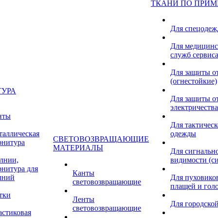
ТКАНИ ПО ПРИ
Для спецоде
Для медицинс
служб сервис
Для защиты о
(огнестойкие)
ТУРА
Для защиты от
электричества
нты
Для тактичес
таллическая
одежды
СВЕТОВОЗВРАЩАЮЩИЕ
рнитура
МАТЕРИАЛЫ
Для сигнальн
лнии,
видимости (с
рнитура для
Канты
лний
Для пуховиков
световозвращающие
плащей и гол
тки
Ленты
Для городской
световозвращающие
астиковая