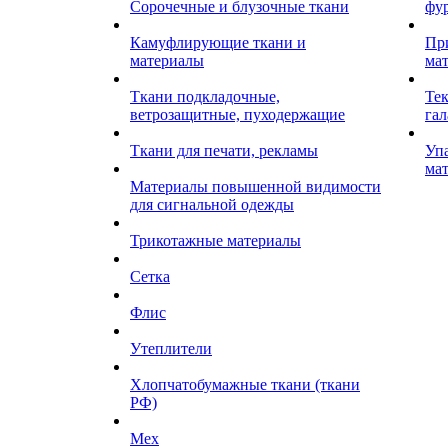
Сорочечные и блузочные ткани
фу
Камуфлирующие ткани и
Пр
материалы
ма
Ткани подкладочные,
Те
ветрозащитные, пуходержащие
гал
Ткани для печати, рекламы
Уп
ма
Материалы повышенной видимости
для сигнальной одежды
Трикотажные материалы
Сетка
Флис
Утеплители
Хлопчатобумажные ткани (ткани
РФ)
Мех