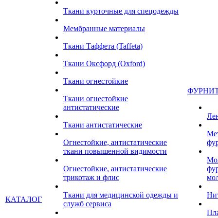
Ткани курточные для спецодежды
Мембранные материалы
Ткани Таффета (Taffeta)
Ткани Оксфорд (Oxford)
Ткани огнестойкие
ФУРНИ
Ткани огнестойкие
антистатические
Ле
Ткани антистатические
Ме
Огнестойкие, антистатические
фу
ткани повышенной видимости
Мо
Огнестойкие, антистатические
фу
трикотаж и флис
мо
Ткани для медицинской одежды и
Ни
КАТАЛОГ
служб сервиса
Пл