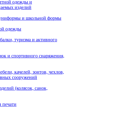
итной одежды и
аемых изделий
 униформы и школьной формы
ой одежды
балки, туризма и активного
мок и спортивного снаряжения,
ебели, качелей, зонтов, чехлов,
ывных сооружений
зделий (колясок, санок,
и печати