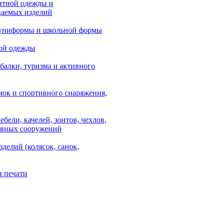
итной одежды и
аемых изделий
 униформы и школьной формы
ой одежды
балки, туризма и активного
мок и спортивного снаряжения,
ебели, качелей, зонтов, чехлов,
ывных сооружений
зделий (колясок, санок,
и печати