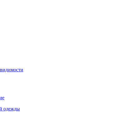
 видимости
ие
й одежды