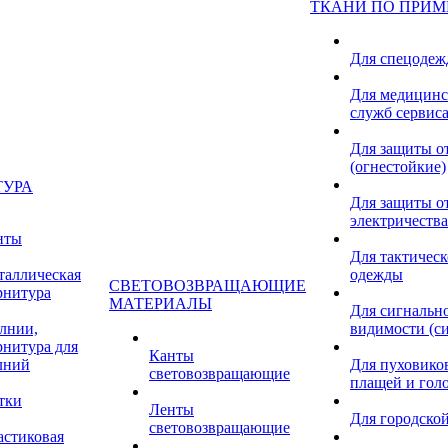
ТКАНИ ПО ПРИ
Для спецоде
Для медицинс
служб сервис
Для защиты о
(огнестойкие)
ТУРА
Для защиты от
электричества
нты
Для тактичес
таллическая
одежды
СВЕТОВОЗВРАЩАЮЩИЕ
рнитура
МАТЕРИАЛЫ
Для сигнальн
лнии,
видимости (с
рнитура для
Канты
лний
Для пуховиков
световозвращающие
плащей и гол
тки
Ленты
Для городской
световозвращающие
астиковая