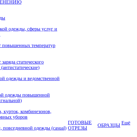
МЕНЕНИЮ
жды
кой одежды, сферы услуг и
а
т повышенных температур
 заряда статического
 (антистатические)
кой одежды и ведомственной
ой одежды повышенной
игнальной)
, курток, комбинезонов,
овных уборов
ГОТОВЫЕ
Ещё
ОБРАЗЦЫ
, повседневной одежды (casual)
ОТРЕЗЫ