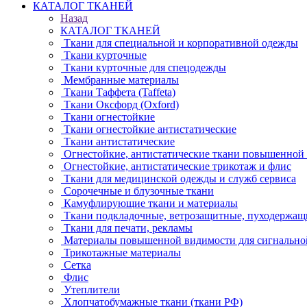
КАТАЛОГ ТКАНЕЙ
Назад
КАТАЛОГ ТКАНЕЙ
Ткани для специальной и корпоративной одежды
Ткани курточные
Ткани курточные для спецодежды
Мембранные материалы
Ткани Таффета (Taffeta)
Ткани Оксфорд (Oxford)
Ткани огнестойкие
Ткани огнестойкие антистатические
Ткани антистатические
Огнестойкие, антистатические ткани повышенной
Огнестойкие, антистатические трикотаж и флис
Ткани для медицинской одежды и служб сервиса
Сорочечные и блузочные ткани
Камуфлирующие ткани и материалы
Ткани подкладочные, ветрозащитные, пуходержащ
Ткани для печати, рекламы
Материалы повышенной видимости для сигнально
Трикотажные материалы
Сетка
Флис
Утеплители
Хлопчатобумажные ткани (ткани РФ)