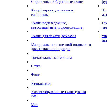
Сорочечные и блузочные ткани
фу
Камуфлирующие ткани и
Пр
материалы
ма
Ткани подкладочные,
Те
ветрозащитные, пуходержащие
гал
Ткани для печати, рекламы
Уп
ма
Материалы повышенной видимости
для сигнальной одежды
Трикотажные материалы
Сетка
Флис
Утеплители
Хлопчатобумажные ткани (ткани
РФ)
Мех