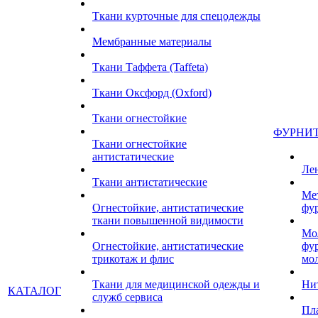
Ткани курточные для спецодежды
Мембранные материалы
Ткани Таффета (Taffeta)
Ткани Оксфорд (Oxford)
Ткани огнестойкие
ФУРНИ
Ткани огнестойкие
антистатические
Ле
Ткани антистатические
Ме
Огнестойкие, антистатические
фу
ткани повышенной видимости
Мо
Огнестойкие, антистатические
фу
трикотаж и флис
мо
Ткани для медицинской одежды и
Ни
КАТАЛОГ
служб сервиса
Пл