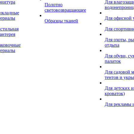
рнитура
Для влагозащ
Полотно
водонепрониц
световозвращающее
икладные
териалы
Для офисной
Образцы тканей
кстильная
Для спортивн
антерея
Для охоты, ры
аковочные
отдыха
териалы
Для обуви, су
палаток
Для садовой м
тентов и укр
Для детских и
кроваток)
Для рекламы 