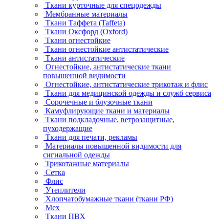
Ткани курточные для спецодежды
Мембранные материалы
Ткани Таффета (Taffeta)
Ткани Оксфорд (Oxford)
Ткани огнестойкие
Ткани огнестойкие антистатические
Ткани антистатические
Огнестойкие, антистатические ткани
повышенной видимости
Огнестойкие, антистатические трикотаж и флис
Ткани для медицинской одежды и служб сервиса
Сорочечные и блузочные ткани
Камуфлирующие ткани и материалы
Ткани подкладочные, ветрозащитные,
пуходержащие
Ткани для печати, рекламы
Материалы повышенной видимости для
сигнальной одежды
Трикотажные материалы
Сетка
Флис
Утеплители
Хлопчатобумажные ткани (ткани РФ)
Мех
Ткани ПВХ