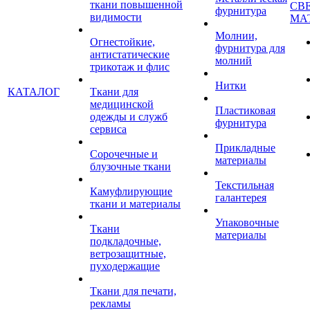
ткани повышенной
СВ
фурнитура
видимости
МА
Молнии,
Огнестойкие,
фурнитура для
антистатические
молний
трикотаж и флис
Нитки
КАТАЛОГ
Ткани для
медицинской
Пластиковая
одежды и служб
фурнитура
сервиса
Прикладные
Сорочечные и
материалы
блузочные ткани
Текстильная
Камуфлирующие
галантерея
ткани и материалы
Упаковочные
Ткани
материалы
подкладочные,
ветрозащитные,
пуходержащие
Ткани для печати,
рекламы