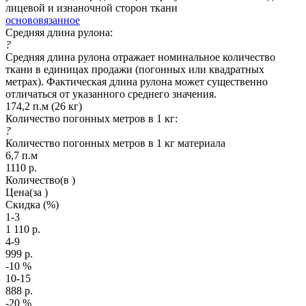
лицевой и изнаночной сторон ткани
основовязанное
Средняя длина рулона:
?
Средняя длина рулона отражает номинальное количество
ткани в единицах продажи (погонных или квадратных
метрах). Фактическая длина рулона может существенно
отличаться от указанного среднего значения.
174,2 п.м (26 кг)
Количество погонных метров в 1 кг:
?
Количество погонных метров в 1 кг материала
6,7 п.м
1110
р.
Количество
(в )
Цена
(за )
Скидка
(%)
1-3
1 110
р.
4-9
999
р.
-10
%
10-15
888
р.
-20
%