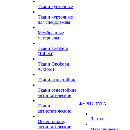
Ткани курточные
Ткани курточные
для спецодежды
Мембранные
материалы
Ткани Таффета
(Taffeta)
Ткани Оксфорд
(Oxford)
Ткани огнестойкие
Ткани огнестойкие
антистатические
ФУРНИТУРА
Ткани
антистатические
Ленты
Огнестойкие,
антистатические
Металлическая