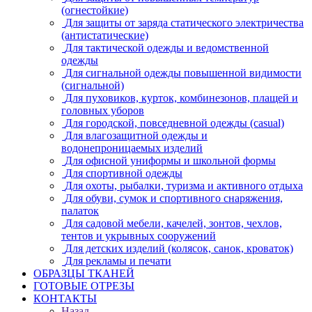
(огнестойкие)
Для защиты от заряда статического электричества
(антистатические)
Для тактической одежды и ведомственной
одежды
Для сигнальной одежды повышенной видимости
(сигнальной)
Для пуховиков, курток, комбинезонов, плащей и
головных уборов
Для городской, повседневной одежды (casual)
Для влагозащитной одежды и
водонепроницаемых изделий
Для офисной униформы и школьной формы
Для спортивной одежды
Для охоты, рыбалки, туризма и активного отдыха
Для обуви, сумок и спортивного снаряжения,
палаток
Для садовой мебели, качелей, зонтов, чехлов,
тентов и укрывных сооружений
Для детских изделий (колясок, санок, кроваток)
Для рекламы и печати
ОБРАЗЦЫ ТКАНЕЙ
ГОТОВЫЕ ОТРЕЗЫ
КОНТАКТЫ
Назад