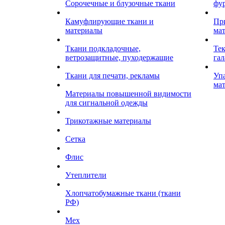
Сорочечные и блузочные ткани
фу
Камуфлирующие ткани и
Пр
материалы
ма
Ткани подкладочные,
Те
ветрозащитные, пуходержащие
гал
Ткани для печати, рекламы
Уп
ма
Материалы повышенной видимости
для сигнальной одежды
Трикотажные материалы
Сетка
Флис
Утеплители
Хлопчатобумажные ткани (ткани
РФ)
Мех