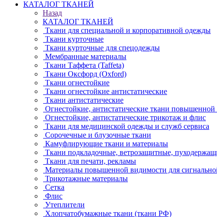
КАТАЛОГ ТКАНЕЙ
Назад
КАТАЛОГ ТКАНЕЙ
Ткани для специальной и корпоративной одежды
Ткани курточные
Ткани курточные для спецодежды
Мембранные материалы
Ткани Таффета (Taffeta)
Ткани Оксфорд (Oxford)
Ткани огнестойкие
Ткани огнестойкие антистатические
Ткани антистатические
Огнестойкие, антистатические ткани повышенной
Огнестойкие, антистатические трикотаж и флис
Ткани для медицинской одежды и служб сервиса
Сорочечные и блузочные ткани
Камуфлирующие ткани и материалы
Ткани подкладочные, ветрозащитные, пуходержащ
Ткани для печати, рекламы
Материалы повышенной видимости для сигнально
Трикотажные материалы
Сетка
Флис
Утеплители
Хлопчатобумажные ткани (ткани РФ)