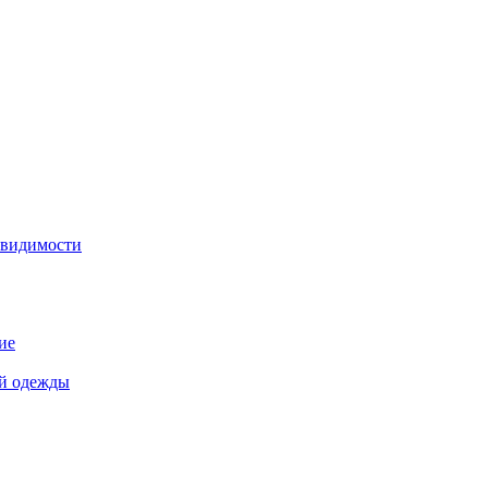
 видимости
ие
й одежды