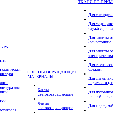
ТКАНИ ПО ПРИ
Для спецоде
Для медицинс
служб сервис
Для защиты о
(огнестойкие)
ТУРА
Для защиты от
электричества
нты
Для тактичес
таллическая
одежды
СВЕТОВОЗВРАЩАЮЩИЕ
рнитура
МАТЕРИАЛЫ
Для сигнальн
лнии,
видимости (с
рнитура для
Канты
лний
Для пуховиков
световозвращающие
плащей и гол
тки
Ленты
Для городской
световозвращающие
астиковая