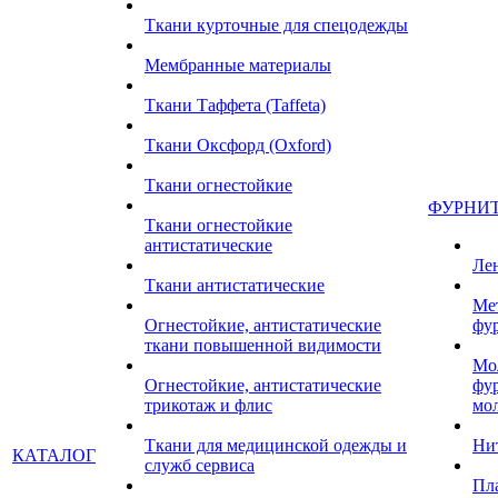
Ткани курточные для спецодежды
Мембранные материалы
Ткани Таффета (Taffeta)
Ткани Оксфорд (Oxford)
Ткани огнестойкие
ФУРНИ
Ткани огнестойкие
антистатические
Ле
Ткани антистатические
Ме
Огнестойкие, антистатические
фу
ткани повышенной видимости
Мо
Огнестойкие, антистатические
фу
трикотаж и флис
мо
Ткани для медицинской одежды и
Ни
КАТАЛОГ
служб сервиса
Пл