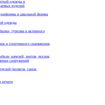
итной одежды и
аемых изделий
 униформы и школьной формы
ой одежды
балки, туризма и активного
мок и спортивного снаряжения,
ебели, качелей, зонтов, чехлов,
ывных сооружений
зделий (колясок, санок,
и печати