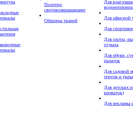
рнитура
Для влагозащ
Полотно
водонепрониц
световозвращающее
икладные
териалы
Для офисной
Образцы тканей
кстильная
Для спортивн
антерея
Для охоты, ры
аковочные
отдыха
териалы
Для обуви, су
палаток
Для садовой м
тентов и укр
Для детских и
кроваток)
Для рекламы 