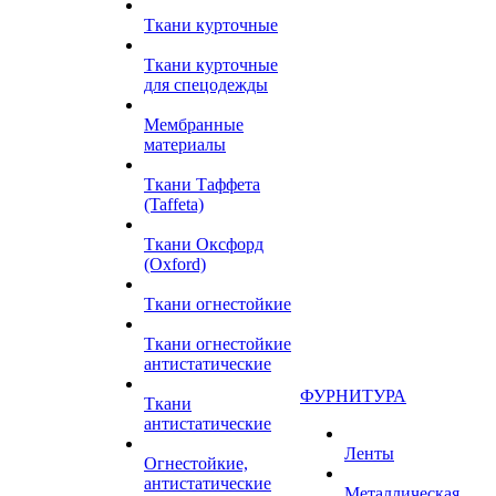
Ткани курточные
Ткани курточные
для спецодежды
Мембранные
материалы
Ткани Таффета
(Taffeta)
Ткани Оксфорд
(Oxford)
Ткани огнестойкие
Ткани огнестойкие
антистатические
ФУРНИТУРА
Ткани
антистатические
Ленты
Огнестойкие,
антистатические
Металлическая