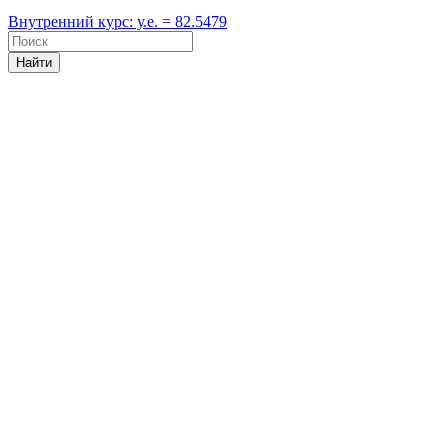
Внутренний курс: у.е. = 82.5479
Найти