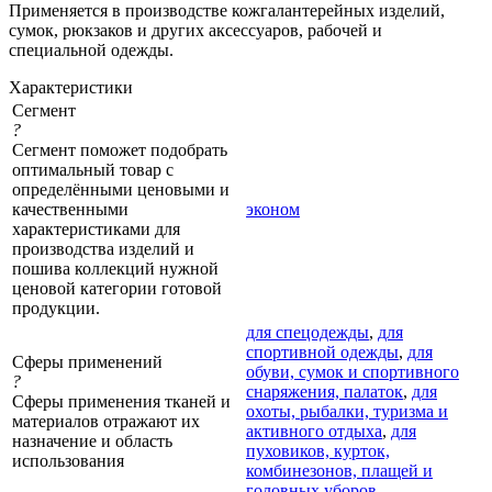
Применяется в производстве кожгалантерейных изделий,
сумок, рюкзаков и других аксессуаров, рабочей и
специальной одежды.
Характеристики
Сегмент
?
Сегмент поможет подобрать
оптимальный товар с
определёнными ценовыми и
качественными
эконом
характеристиками для
производства изделий и
пошива коллекций нужной
ценовой категории готовой
продукции.
для спецодежды
,
для
спортивной одежды
,
для
Сферы применений
обуви, сумок и спортивного
?
снаряжения, палаток
,
для
Сферы применения тканей и
охоты, рыбалки, туризма и
материалов отражают их
активного отдыха
,
для
назначение и область
пуховиков, курток,
использования
комбинезонов, плащей и
головных уборов