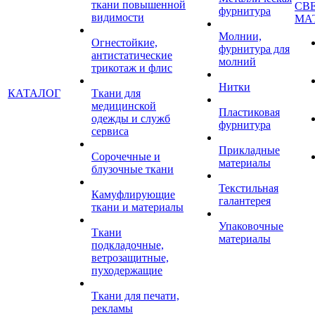
ткани повышенной
СВ
фурнитура
видимости
МА
Молнии,
Огнестойкие,
фурнитура для
антистатические
молний
трикотаж и флис
Нитки
КАТАЛОГ
Ткани для
медицинской
Пластиковая
одежды и служб
фурнитура
сервиса
Прикладные
Сорочечные и
материалы
блузочные ткани
Текстильная
Камуфлирующие
галантерея
ткани и материалы
Упаковочные
Ткани
материалы
подкладочные,
ветрозащитные,
пуходержащие
Ткани для печати,
рекламы