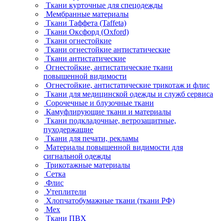
Ткани курточные для спецодежды
Мембранные материалы
Ткани Таффета (Taffeta)
Ткани Оксфорд (Oxford)
Ткани огнестойкие
Ткани огнестойкие антистатические
Ткани антистатические
Огнестойкие, антистатические ткани
повышенной видимости
Огнестойкие, антистатические трикотаж и флис
Ткани для медицинской одежды и служб сервиса
Сорочечные и блузочные ткани
Камуфлирующие ткани и материалы
Ткани подкладочные, ветрозащитные,
пуходержащие
Ткани для печати, рекламы
Материалы повышенной видимости для
сигнальной одежды
Трикотажные материалы
Сетка
Флис
Утеплители
Хлопчатобумажные ткани (ткани РФ)
Мех
Ткани ПВХ