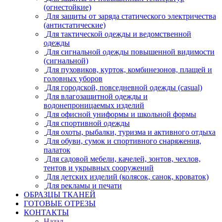
(огнестойкие)
Для защиты от заряда статического электричества
(антистатические)
Для тактической одежды и ведомственной
одежды
Для сигнальной одежды повышенной видимости
(сигнальной)
Для пуховиков, курток, комбинезонов, плащей и
головных уборов
Для городской, повседневной одежды (casual)
Для влагозащитной одежды и
водонепроницаемых изделий
Для офисной униформы и школьной формы
Для спортивной одежды
Для охоты, рыбалки, туризма и активного отдыха
Для обуви, сумок и спортивного снаряжения,
палаток
Для садовой мебели, качелей, зонтов, чехлов,
тентов и укрывных сооружений
Для детских изделий (колясок, санок, кроваток)
Для рекламы и печати
ОБРАЗЦЫ ТКАНЕЙ
ГОТОВЫЕ ОТРЕЗЫ
КОНТАКТЫ
Назад