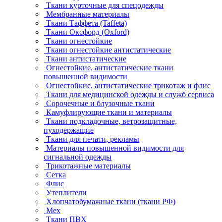
Ткани курточные для спецодежды
Мембранные материалы
Ткани Таффета (Taffeta)
Ткани Оксфорд (Oxford)
Ткани огнестойкие
Ткани огнестойкие антистатические
Ткани антистатические
Огнестойкие, антистатические ткани
повышенной видимости
Огнестойкие, антистатические трикотаж и флис
Ткани для медицинской одежды и служб сервиса
Сорочечные и блузочные ткани
Камуфлирующие ткани и материалы
Ткани подкладочные, ветрозащитные,
пуходержащие
Ткани для печати, рекламы
Материалы повышенной видимости для
сигнальной одежды
Трикотажные материалы
Сетка
Флис
Утеплители
Хлопчатобумажные ткани (ткани РФ)
Мех
Ткани ПВХ