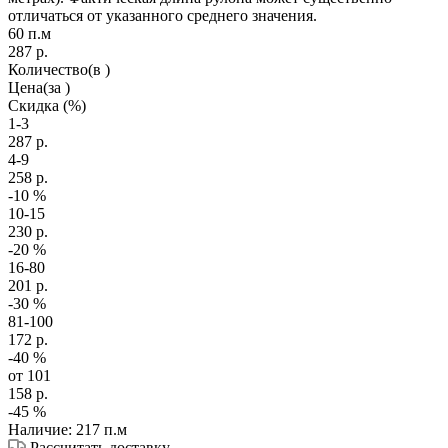
отличаться от указанного среднего значения.
60 п.м
287
р.
Количество
(в )
Цена
(за )
Скидка
(%)
1-3
287
р.
4-9
258
р.
-10
%
10-15
230
р.
-20
%
16-80
201
р.
-30
%
81-100
172
р.
-40
%
от 101
158
р.
-45
%
Наличие: 217 п.м
Рассчитать доставку