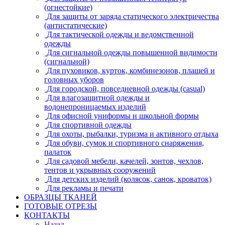
(огнестойкие)
Для защиты от заряда статического электричества
(антистатические)
Для тактической одежды и ведомственной
одежды
Для сигнальной одежды повышенной видимости
(сигнальной)
Для пуховиков, курток, комбинезонов, плащей и
головных уборов
Для городской, повседневной одежды (casual)
Для влагозащитной одежды и
водонепроницаемых изделий
Для офисной униформы и школьной формы
Для спортивной одежды
Для охоты, рыбалки, туризма и активного отдыха
Для обуви, сумок и спортивного снаряжения,
палаток
Для садовой мебели, качелей, зонтов, чехлов,
тентов и укрывных сооружений
Для детских изделий (колясок, санок, кроваток)
Для рекламы и печати
ОБРАЗЦЫ ТКАНЕЙ
ГОТОВЫЕ ОТРЕЗЫ
КОНТАКТЫ
Назад