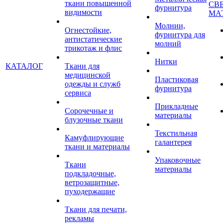
ткани повышенной
СВ
фурнитура
видимости
МА
Молнии,
Огнестойкие,
фурнитура для
антистатические
молний
трикотаж и флис
Нитки
КАТАЛОГ
Ткани для
медицинской
Пластиковая
одежды и служб
фурнитура
сервиса
Прикладные
Сорочечные и
материалы
блузочные ткани
Текстильная
Камуфлирующие
галантерея
ткани и материалы
Упаковочные
Ткани
материалы
подкладочные,
ветрозащитные,
пуходержащие
Ткани для печати,
рекламы