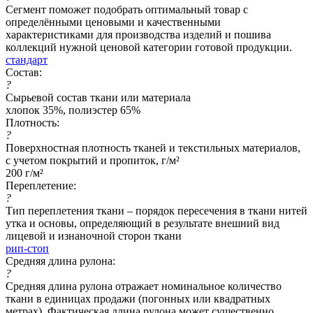
Сегмент поможет подобрать оптимальный товар с
определёнными ценовыми и качественными
характеристиками для производства изделий и пошива
коллекций нужной ценовой категории готовой продукции.
стандарт
Состав:
?
Сырьевой состав ткани или материала
хлопок 35%, полиэстер 65%
Плотность:
?
Поверхностная плотность тканей и текстильных материалов,
с учетом покрытий и пропиток, г/м²
200 г/м²
Переплетение:
?
Тип переплетения ткани – порядок пересечения в ткани нитей
утка и основы, определяющий в результате внешний вид
лицевой и изнаночной сторон ткани
рип-стоп
Средняя длина рулона:
?
Средняя длина рулона отражает номинальное количество
ткани в единицах продажи (погонных или квадратных
метрах). Фактическая длина рулона может существенно