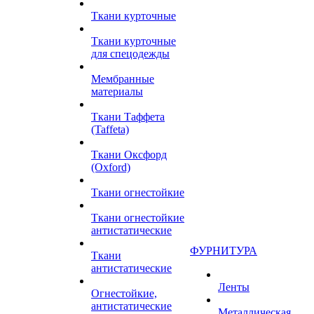
Ткани курточные
Ткани курточные
для спецодежды
Мембранные
материалы
Ткани Таффета
(Taffeta)
Ткани Оксфорд
(Oxford)
Ткани огнестойкие
Ткани огнестойкие
антистатические
ФУРНИТУРА
Ткани
антистатические
Ленты
Огнестойкие,
антистатические
Металлическая