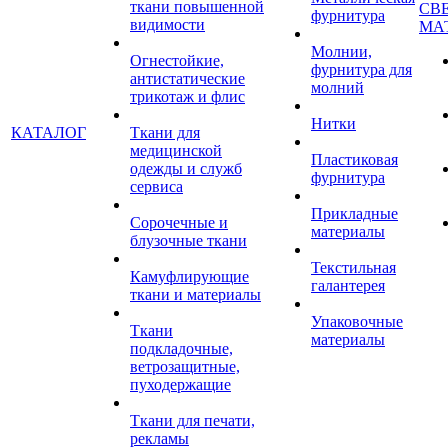
ткани повышенной
СВ
фурнитура
видимости
МА
Молнии,
Огнестойкие,
фурнитура для
антистатические
молний
трикотаж и флис
Нитки
КАТАЛОГ
Ткани для
медицинской
Пластиковая
одежды и служб
фурнитура
сервиса
Прикладные
Сорочечные и
материалы
блузочные ткани
Текстильная
Камуфлирующие
галантерея
ткани и материалы
Упаковочные
Ткани
материалы
подкладочные,
ветрозащитные,
пуходержащие
Ткани для печати,
рекламы