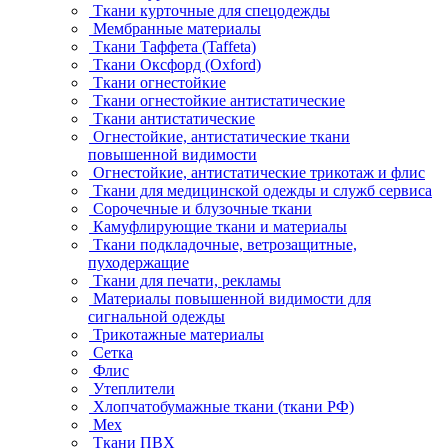
Ткани курточные для спецодежды
Мембранные материалы
Ткани Таффета (Taffeta)
Ткани Оксфорд (Oxford)
Ткани огнестойкие
Ткани огнестойкие антистатические
Ткани антистатические
Огнестойкие, антистатические ткани
повышенной видимости
Огнестойкие, антистатические трикотаж и флис
Ткани для медицинской одежды и служб сервиса
Сорочечные и блузочные ткани
Камуфлирующие ткани и материалы
Ткани подкладочные, ветрозащитные,
пуходержащие
Ткани для печати, рекламы
Материалы повышенной видимости для
сигнальной одежды
Трикотажные материалы
Сетка
Флис
Утеплители
Хлопчатобумажные ткани (ткани РФ)
Мех
Ткани ПВХ