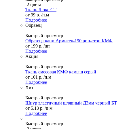
2 цвета
Ткань Люкс СТ
от
99 р.
/п.м
Подробнее
Образец
Быстрый просмотр
Образец ткани Армитек-190 рип-стоп КМФ
от
199 р.
/шт
Подробнее
Акция
Быстрый просмотр
Ткань смесовая КМФ камыш серый
от
101 р.
/п.м
Подробнее
Хит
Быстрый просмотр
Шнур эластичный шляпный Д3мм черный БТ
от
5,13 р.
/п.м
Подробнее
Быстрый просмотр
3 цвета