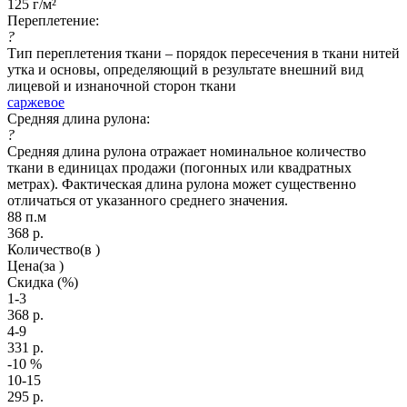
125 г/м²
Переплетение:
?
Тип переплетения ткани – порядок пересечения в ткани нитей
утка и основы, определяющий в результате внешний вид
лицевой и изнаночной сторон ткани
саржевое
Средняя длина рулона:
?
Средняя длина рулона отражает номинальное количество
ткани в единицах продажи (погонных или квадратных
метрах). Фактическая длина рулона может существенно
отличаться от указанного среднего значения.
88 п.м
368
р.
Количество
(в )
Цена
(за )
Скидка
(%)
1-3
368
р.
4-9
331
р.
-10
%
10-15
295
р.