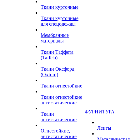
Ткани курточные
Ткани курточные
для спецодежды
Мембранные
материалы
Ткани Таффета
(Taffeta)
Ткани Оксфорд
(Oxford)
Ткани огнестойкие
Ткани огнестойкие
антистатические
ФУРНИТУРА
Ткани
антистатические
Ленты
Огнестойкие,
антистатические
Металлическая