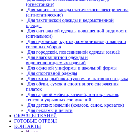
(огнестойкие)
Для защиты от заряда статического электричества
(антистатические)
Для тактической одежды и ведомственной
одежды
Для сигнальной одежды повышенной видимости
(сигнальной)
Для пуховиков, курток, комбинезонов, плащей и
головных уборов
Для городской, повседневной одежды (casual)
Для влагозащитной одежды и
водонепроницаемых изделий
Для офисной униформы и школьной формы
Для спортивной одежды
Для охоты, рыбалки, туризма и активного отдыха
Для обуви, сумок и спортивного снаряжения,
палаток
Для садовой мебели, качелей, зонтов, чехлов,
тентов и укрывных сооружений
Для детских изделий (колясок, санок, кроваток)
Для рекламы и печати
ОБРАЗЦЫ ТКАНЕЙ
ГОТОВЫЕ ОТРЕЗЫ
КОНТАКТЫ
Назад