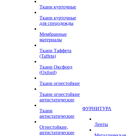
Ткани курточные
Ткани курточные
для спецодежды
Мембранные
материалы
Ткани Таффета
(Taffeta)
Ткани Оксфорд
(Oxford)
Ткани огнестойкие
Ткани огнестойкие
антистатические
ФУРНИТУРА
Ткани
антистатические
Ленты
Огнестойкие,
антистатические
Металлическая