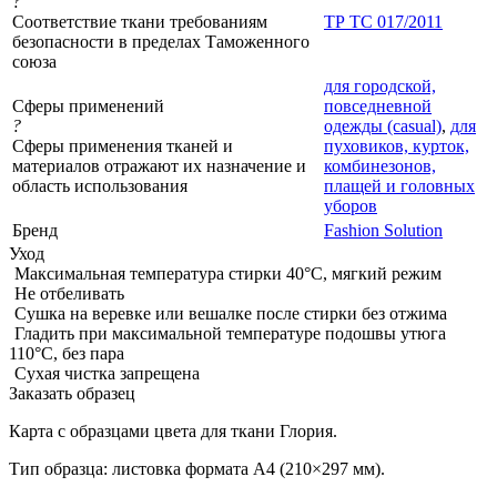
?
Соответствие ткани требованиям
ТР ТС 017/2011
безопасности в пределах Таможенного
союза
для городской,
Сферы применений
повседневной
?
одежды (casual)
,
для
Сферы применения тканей и
пуховиков, курток,
материалов отражают их назначение и
комбинезонов,
область использования
плащей и головных
уборов
Бренд
Fashion Solution
Уход
Максимальная температура стирки 40°C, мягкий режим
Не отбеливать
Сушка на веревке или вешалке после стирки без отжима
Гладить при максимальной температуре подошвы утюга
110°C, без пара
Сухая чистка запрещена
Заказать образец
Карта с образцами цвета для ткани Глория.
Тип образца: листовка формата А4 (210×297 мм).