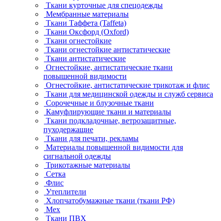
Ткани курточные для спецодежды
Мембранные материалы
Ткани Таффета (Taffeta)
Ткани Оксфорд (Oxford)
Ткани огнестойкие
Ткани огнестойкие антистатические
Ткани антистатические
Огнестойкие, антистатические ткани
повышенной видимости
Огнестойкие, антистатические трикотаж и флис
Ткани для медицинской одежды и служб сервиса
Сорочечные и блузочные ткани
Камуфлирующие ткани и материалы
Ткани подкладочные, ветрозащитные,
пуходержащие
Ткани для печати, рекламы
Материалы повышенной видимости для
сигнальной одежды
Трикотажные материалы
Сетка
Флис
Утеплители
Хлопчатобумажные ткани (ткани РФ)
Мех
Ткани ПВХ