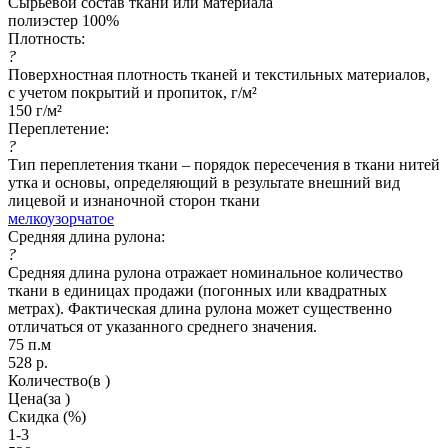
Сырьевой состав ткани или материала
полиэстер 100%
Плотность:
?
Поверхностная плотность тканей и текстильных материалов,
с учетом покрытий и пропиток, г/м²
150 г/м²
Переплетение:
?
Тип переплетения ткани – порядок пересечения в ткани нитей
утка и основы, определяющий в результате внешний вид
лицевой и изнаночной сторон ткани
мелкоузорчатое
Средняя длина рулона:
?
Средняя длина рулона отражает номинальное количество
ткани в единицах продажи (погонных или квадратных
метрах). Фактическая длина рулона может существенно
отличаться от указанного среднего значения.
75 п.м
528
р.
Количество
(в )
Цена
(за )
Скидка
(%)
1-3