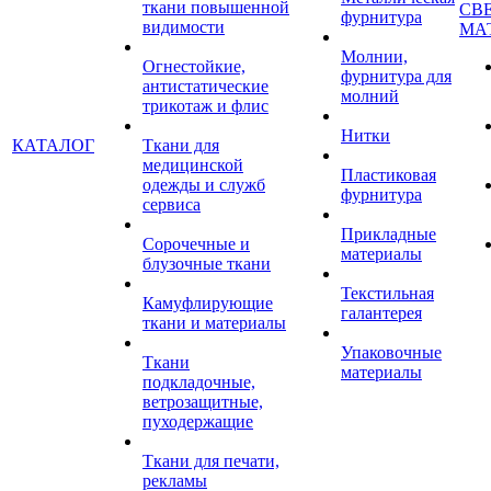
ткани повышенной
СВ
фурнитура
видимости
МА
Молнии,
Огнестойкие,
фурнитура для
антистатические
молний
трикотаж и флис
Нитки
КАТАЛОГ
Ткани для
медицинской
Пластиковая
одежды и служб
фурнитура
сервиса
Прикладные
Сорочечные и
материалы
блузочные ткани
Текстильная
Камуфлирующие
галантерея
ткани и материалы
Упаковочные
Ткани
материалы
подкладочные,
ветрозащитные,
пуходержащие
Ткани для печати,
рекламы