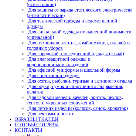
(огнестойкие)
Для защиты от заряда статического электричества
(антистатические)
Для тактической одежды и ведомственной
одежды
Для сигнальной одежды повышенной видимости
(сигнальной)
Для пуховиков, курток, комбинезонов, плащей и
головных уборов
Для городской, повседневной одежды (casual)
Для влагозащитной одежды и
водонепроницаемых изделий
Для офисной униформы и школьной формы
Для спортивной одежды
Для охоты, рыбалки, туризма и активного отдыха
Для обуви, сумок и спортивного снаряжения,
палаток
Для садовой мебели, качелей, зонтов, чехлов,
тентов и укрывных сооружений
Для детских изделий (колясок, санок, кроваток)
Для рекламы и печати
ОБРАЗЦЫ ТКАНЕЙ
ГОТОВЫЕ ОТРЕЗЫ
КОНТАКТЫ
Назад