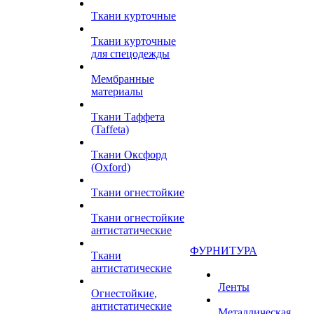
Ткани курточные
Ткани курточные
для спецодежды
Мембранные
материалы
Ткани Таффета
(Taffeta)
Ткани Оксфорд
(Oxford)
Ткани огнестойкие
Ткани огнестойкие
антистатические
ФУРНИТУРА
Ткани
антистатические
Ленты
Огнестойкие,
антистатические
Металлическая