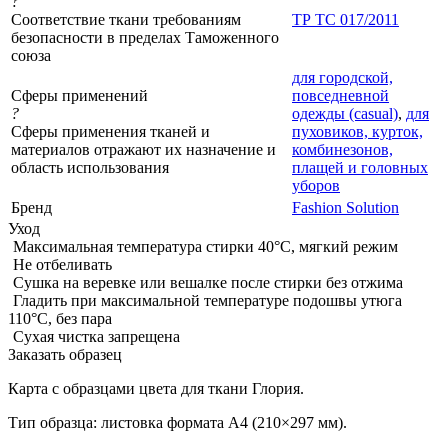
?
Соответствие ткани требованиям
ТР ТС 017/2011
безопасности в пределах Таможенного
союза
для городской,
Сферы применений
повседневной
?
одежды (casual)
,
для
Сферы применения тканей и
пуховиков, курток,
материалов отражают их назначение и
комбинезонов,
область использования
плащей и головных
уборов
Бренд
Fashion Solution
Уход
Максимальная температура стирки 40°C, мягкий режим
Не отбеливать
Сушка на веревке или вешалке после стирки без отжима
Гладить при максимальной температуре подошвы утюга
110°C, без пара
Сухая чистка запрещена
Заказать образец
Карта с образцами цвета для ткани Глория.
Тип образца: листовка формата А4 (210×297 мм).