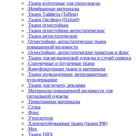
Ткани курточные для спецодежды
Мембранные материалы
Ткани Таффета (Taffeta)
Ткани Оксфорд (Oxford)
Ткани огнестойкие
Ткани огнестойкие антистатические
Ткани антистатические
Огнестойкие, антистатические ткани
повышенной видимости
Огнестойкие, антистатические трикотаж и флис
Ткани для медицинской одежды и служб сервиса
Сорочечные и блузочные ткани
Камуфлирующие ткани и материалы
Ткани подкладочные, ветрозащитные,
пуходержащие
Ткани для печати, рекламы
Материалы повышенной видимости для
сигнальной одежды
Трикотажные материалы
Сетка
Флис
Утеплители
Хлопчатобумажные ткани (ткани РФ)
Мех
Ткани ПВХ