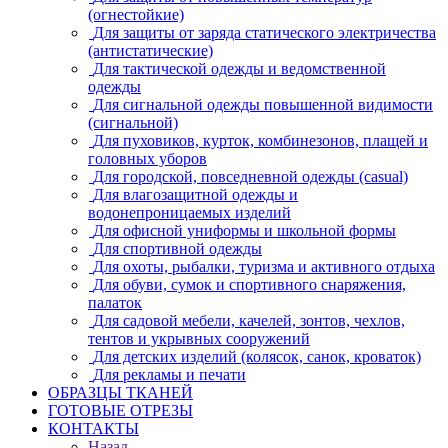
(огнестойкие)
Для защиты от заряда статического электричества
(антистатические)
Для тактической одежды и ведомственной
одежды
Для сигнальной одежды повышенной видимости
(сигнальной)
Для пуховиков, курток, комбинезонов, плащей и
головных уборов
Для городской, повседневной одежды (casual)
Для влагозащитной одежды и
водонепроницаемых изделий
Для офисной униформы и школьной формы
Для спортивной одежды
Для охоты, рыбалки, туризма и активного отдыха
Для обуви, сумок и спортивного снаряжения,
палаток
Для садовой мебели, качелей, зонтов, чехлов,
тентов и укрывных сооружений
Для детских изделий (колясок, санок, кроваток)
Для рекламы и печати
ОБРАЗЦЫ ТКАНЕЙ
ГОТОВЫЕ ОТРЕЗЫ
КОНТАКТЫ
Назад