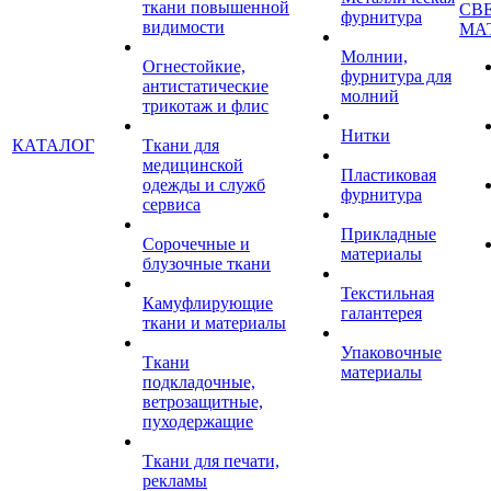
ткани повышенной
СВ
фурнитура
видимости
МА
Молнии,
Огнестойкие,
фурнитура для
антистатические
молний
трикотаж и флис
Нитки
КАТАЛОГ
Ткани для
медицинской
Пластиковая
одежды и служб
фурнитура
сервиса
Прикладные
Сорочечные и
материалы
блузочные ткани
Текстильная
Камуфлирующие
галантерея
ткани и материалы
Упаковочные
Ткани
материалы
подкладочные,
ветрозащитные,
пуходержащие
Ткани для печати,
рекламы