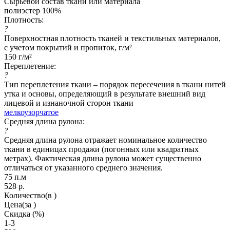
Сырьевой состав ткани или материала
полиэстер 100%
Плотность:
?
Поверхностная плотность тканей и текстильных материалов,
с учетом покрытий и пропиток, г/м²
150 г/м²
Переплетение:
?
Тип переплетения ткани – порядок пересечения в ткани нитей
утка и основы, определяющий в результате внешний вид
лицевой и изнаночной сторон ткани
мелкоузорчатое
Средняя длина рулона:
?
Средняя длина рулона отражает номинальное количество
ткани в единицах продажи (погонных или квадратных
метрах). Фактическая длина рулона может существенно
отличаться от указанного среднего значения.
75 п.м
528
р.
Количество
(в )
Цена
(за )
Скидка
(%)
1-3