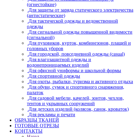
(огнестойкие)
Для защиты от заряда статического электричества
(антистатические)
Для тактической одежды и ведомственной
одежды
Для сигнальной одежды повышенной видимости
(сигнальной)
Для пуховиков, курток, комбинезонов, плащей и
головных уборов
Для городской, повседневной одежды (casual)
Для влагозащитной одежды и
водонепроницаемых изделий
Для офисной униформы и школьной формы
Для спортивной одежды
Для охоты, рыбалки, туризма и активного отдыха
Для обуви, сумок и спортивного снаряжения,
палаток
Для садовой мебели, качелей, зонтов, чехлов,
тентов и укрывных сооружений
Для детских изделий (колясок, санок, кроваток)
Для рекламы и печати
ОБРАЗЦЫ ТКАНЕЙ
ГОТОВЫЕ ОТРЕЗЫ
КОНТАКТЫ
Назад