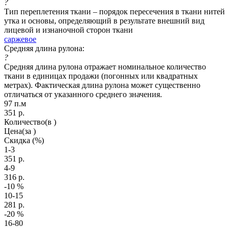
?
Тип переплетения ткани – порядок пересечения в ткани нитей
утка и основы, определяющий в результате внешний вид
лицевой и изнаночной сторон ткани
саржевое
Средняя длина рулона:
?
Средняя длина рулона отражает номинальное количество
ткани в единицах продажи (погонных или квадратных
метрах). Фактическая длина рулона может существенно
отличаться от указанного среднего значения.
97 п.м
351
р.
Количество
(в )
Цена
(за )
Скидка
(%)
1-3
351
р.
4-9
316
р.
-10
%
10-15
281
р.
-20
%
16-80