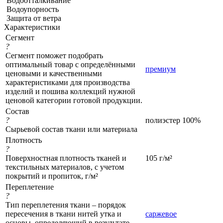
Водоотталкивание
Водоупорность
Защита от ветра
Характеристики
Сегмент
?
Сегмент поможет подобрать
оптимальный товар с определёнными
премиум
ценовыми и качественными
характеристиками для производства
изделий и пошива коллекций нужной
ценовой категории готовой продукции.
Состав
?
полиэстер 100%
Сырьевой состав ткани или материала
Плотность
?
Поверхностная плотность тканей и
105 г/м²
текстильных материалов, с учетом
покрытий и пропиток, г/м²
Переплетение
?
Тип переплетения ткани – порядок
пересечения в ткани нитей утка и
саржевое
основы, определяющий в результате