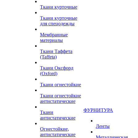
Ткани курточные
Ткани курточные
для спецодежды
Мембранные
материалы
Ткани Таффета
(Taffeta)
Ткани Оксфорд
(Oxford)
Ткани огнестойкие
Ткани огнестойкие
антистатические
ФУРНИТУРА
Ткани
антистатические
Ленты
Огнестойкие,
антистатические
Металлическая