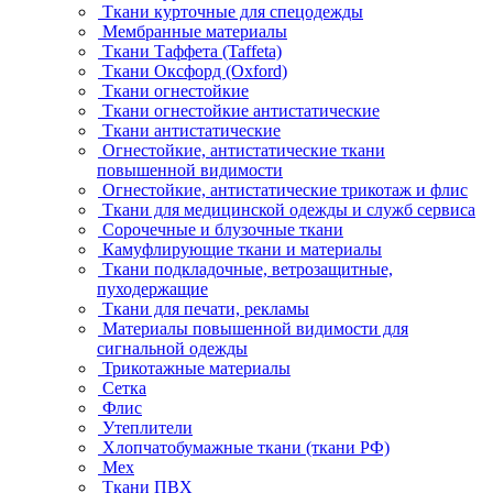
Ткани курточные для спецодежды
Мембранные материалы
Ткани Таффета (Taffeta)
Ткани Оксфорд (Oxford)
Ткани огнестойкие
Ткани огнестойкие антистатические
Ткани антистатические
Огнестойкие, антистатические ткани
повышенной видимости
Огнестойкие, антистатические трикотаж и флис
Ткани для медицинской одежды и служб сервиса
Сорочечные и блузочные ткани
Камуфлирующие ткани и материалы
Ткани подкладочные, ветрозащитные,
пуходержащие
Ткани для печати, рекламы
Материалы повышенной видимости для
сигнальной одежды
Трикотажные материалы
Сетка
Флис
Утеплители
Хлопчатобумажные ткани (ткани РФ)
Мех
Ткани ПВХ