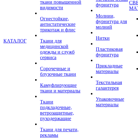
ткани повышенной
СВ
фурнитура
видимости
МА
Молнии,
Огнестойкие,
фурнитура для
антистатические
молний
трикотаж и флис
Нитки
КАТАЛОГ
Ткани для
медицинской
Пластиковая
одежды и служб
фурнитура
сервиса
Прикладные
Сорочечные и
материалы
блузочные ткани
Текстильная
Камуфлирующие
галантерея
ткани и материалы
Упаковочные
Ткани
материалы
подкладочные,
ветрозащитные,
пуходержащие
Ткани для печати,
рекламы