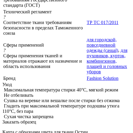
стандарта (ГОСТ)
Технический регламент
?
Соответствие ткани требованиям
ТР ТС 017/2011
безопасности в пределах Таможенного
союза
для городской,
Сферы применений
повседневной
?
одежды (casual)
,
для
Сферы применения тканей и
пуховиков, курток,
материалов отражают их назначение и
комбинезонов,
область использования
плащей и головных
уборов
Бренд
Fashion Solution
Уход
Максимальная температура стирки 40°C, мягкий режим
Не отбеливать
Сушка на веревке или вешалке после стирки без отжима
Гладить при максимальной температуре подошвы утюга
110°C, без пара
Сухая чистка запрещена
Заказать образец
Карта с образцами цвета для ткани Остин.