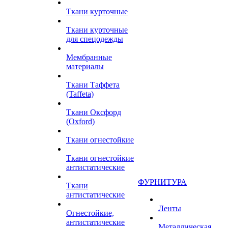
Ткани курточные
Ткани курточные
для спецодежды
Мембранные
материалы
Ткани Таффета
(Taffeta)
Ткани Оксфорд
(Oxford)
Ткани огнестойкие
Ткани огнестойкие
антистатические
ФУРНИТУРА
Ткани
антистатические
Ленты
Огнестойкие,
антистатические
Металлическая