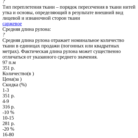
?
Тип переплетения ткани – порядок пересечения в ткани нитей
утка и основы, определяющий в результате внешний вид
лицевой и изнаночной сторон ткани
саржевое
Средняя длина рулона:
?
Средняя длина рулона отражает номинальное количество
ткани в единицах продажи (погонных или квадратных
метрах). Фактическая длина рулона может существенно
отличаться от указанного среднего значения.
97 п.м
351
р.
Количество
(в )
Цена
(за )
Скидка
(%)
1-3
351
р.
4-9
316
р.
-10
%
10-15
281
р.
-20
%
16-80