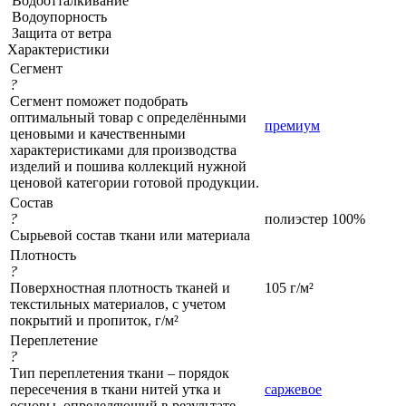
Водоотталкивание
Водоупорность
Защита от ветра
Характеристики
Сегмент
?
Сегмент поможет подобрать
оптимальный товар с определёнными
премиум
ценовыми и качественными
характеристиками для производства
изделий и пошива коллекций нужной
ценовой категории готовой продукции.
Состав
?
полиэстер 100%
Сырьевой состав ткани или материала
Плотность
?
Поверхностная плотность тканей и
105 г/м²
текстильных материалов, с учетом
покрытий и пропиток, г/м²
Переплетение
?
Тип переплетения ткани – порядок
пересечения в ткани нитей утка и
саржевое
основы, определяющий в результате