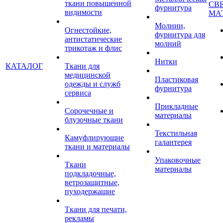
ткани повышенной
СВ
фурнитура
видимости
МА
Молнии,
Огнестойкие,
фурнитура для
антистатические
молний
трикотаж и флис
Нитки
КАТАЛОГ
Ткани для
медицинской
Пластиковая
одежды и служб
фурнитура
сервиса
Прикладные
Сорочечные и
материалы
блузочные ткани
Текстильная
Камуфлирующие
галантерея
ткани и материалы
Упаковочные
Ткани
материалы
подкладочные,
ветрозащитные,
пуходержащие
Ткани для печати,
рекламы