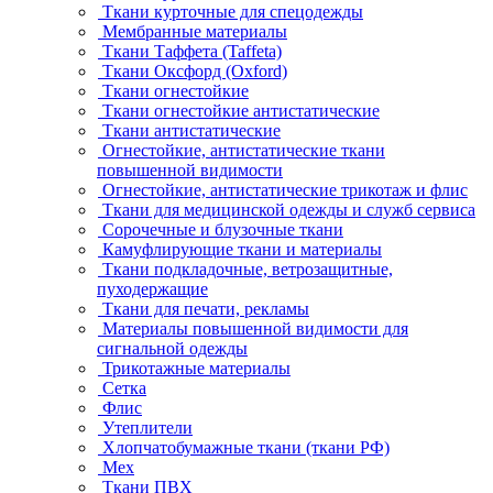
Ткани курточные для спецодежды
Мембранные материалы
Ткани Таффета (Taffeta)
Ткани Оксфорд (Oxford)
Ткани огнестойкие
Ткани огнестойкие антистатические
Ткани антистатические
Огнестойкие, антистатические ткани
повышенной видимости
Огнестойкие, антистатические трикотаж и флис
Ткани для медицинской одежды и служб сервиса
Сорочечные и блузочные ткани
Камуфлирующие ткани и материалы
Ткани подкладочные, ветрозащитные,
пуходержащие
Ткани для печати, рекламы
Материалы повышенной видимости для
сигнальной одежды
Трикотажные материалы
Сетка
Флис
Утеплители
Хлопчатобумажные ткани (ткани РФ)
Мех
Ткани ПВХ