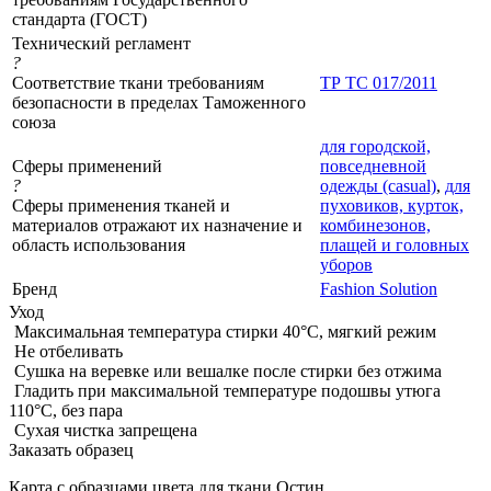
стандарта (ГОСТ)
Технический регламент
?
Соответствие ткани требованиям
ТР ТС 017/2011
безопасности в пределах Таможенного
союза
для городской,
Сферы применений
повседневной
?
одежды (casual)
,
для
Сферы применения тканей и
пуховиков, курток,
материалов отражают их назначение и
комбинезонов,
область использования
плащей и головных
уборов
Бренд
Fashion Solution
Уход
Максимальная температура стирки 40°C, мягкий режим
Не отбеливать
Сушка на веревке или вешалке после стирки без отжима
Гладить при максимальной температуре подошвы утюга
110°C, без пара
Сухая чистка запрещена
Заказать образец
Карта с образцами цвета для ткани Остин.