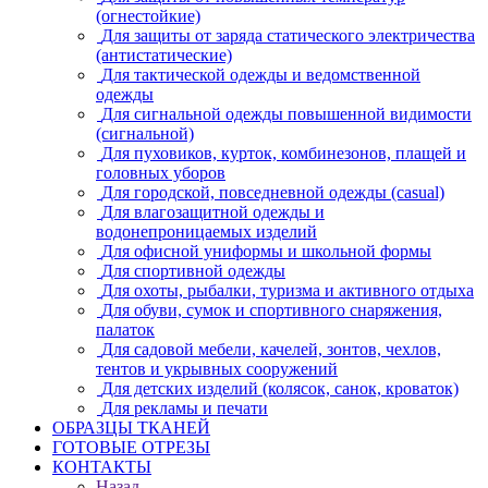
(огнестойкие)
Для защиты от заряда статического электричества
(антистатические)
Для тактической одежды и ведомственной
одежды
Для сигнальной одежды повышенной видимости
(сигнальной)
Для пуховиков, курток, комбинезонов, плащей и
головных уборов
Для городской, повседневной одежды (casual)
Для влагозащитной одежды и
водонепроницаемых изделий
Для офисной униформы и школьной формы
Для спортивной одежды
Для охоты, рыбалки, туризма и активного отдыха
Для обуви, сумок и спортивного снаряжения,
палаток
Для садовой мебели, качелей, зонтов, чехлов,
тентов и укрывных сооружений
Для детских изделий (колясок, санок, кроваток)
Для рекламы и печати
ОБРАЗЦЫ ТКАНЕЙ
ГОТОВЫЕ ОТРЕЗЫ
КОНТАКТЫ
Назад