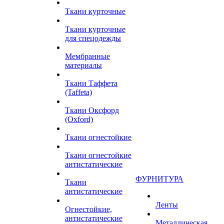
Ткани курточные
Ткани курточные
для спецодежды
Мембранные
материалы
Ткани Таффета
(Taffeta)
Ткани Оксфорд
(Oxford)
Ткани огнестойкие
Ткани огнестойкие
антистатические
ФУРНИТУРА
Ткани
антистатические
Ленты
Огнестойкие,
антистатические
Металлическая