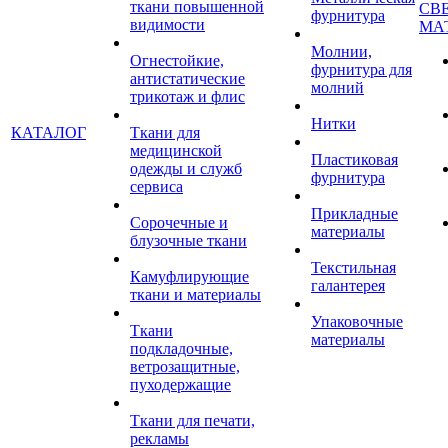
ткани повышенной
СВ
фурнитура
видимости
МА
Молнии,
Огнестойкие,
фурнитура для
антистатические
молний
трикотаж и флис
Нитки
КАТАЛОГ
Ткани для
медицинской
Пластиковая
одежды и служб
фурнитура
сервиса
Прикладные
Сорочечные и
материалы
блузочные ткани
Текстильная
Камуфлирующие
галантерея
ткани и материалы
Упаковочные
Ткани
материалы
подкладочные,
ветрозащитные,
пуходержащие
Ткани для печати,
рекламы