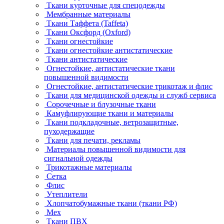
Ткани курточные для спецодежды
Мембранные материалы
Ткани Таффета (Taffeta)
Ткани Оксфорд (Oxford)
Ткани огнестойкие
Ткани огнестойкие антистатические
Ткани антистатические
Огнестойкие, антистатические ткани
повышенной видимости
Огнестойкие, антистатические трикотаж и флис
Ткани для медицинской одежды и служб сервиса
Сорочечные и блузочные ткани
Камуфлирующие ткани и материалы
Ткани подкладочные, ветрозащитные,
пуходержащие
Ткани для печати, рекламы
Материалы повышенной видимости для
сигнальной одежды
Трикотажные материалы
Сетка
Флис
Утеплители
Хлопчатобумажные ткани (ткани РФ)
Мех
Ткани ПВХ