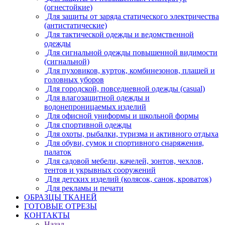
(огнестойкие)
Для защиты от заряда статического электричества
(антистатические)
Для тактической одежды и ведомственной
одежды
Для сигнальной одежды повышенной видимости
(сигнальной)
Для пуховиков, курток, комбинезонов, плащей и
головных уборов
Для городской, повседневной одежды (casual)
Для влагозащитной одежды и
водонепроницаемых изделий
Для офисной униформы и школьной формы
Для спортивной одежды
Для охоты, рыбалки, туризма и активного отдыха
Для обуви, сумок и спортивного снаряжения,
палаток
Для садовой мебели, качелей, зонтов, чехлов,
тентов и укрывных сооружений
Для детских изделий (колясок, санок, кроваток)
Для рекламы и печати
ОБРАЗЦЫ ТКАНЕЙ
ГОТОВЫЕ ОТРЕЗЫ
КОНТАКТЫ
Назад