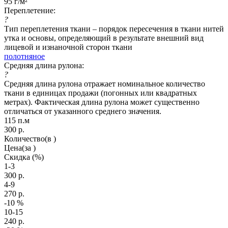
95 г/м²
Переплетение:
?
Тип переплетения ткани – порядок пересечения в ткани нитей
утка и основы, определяющий в результате внешний вид
лицевой и изнаночной сторон ткани
полотняное
Средняя длина рулона:
?
Средняя длина рулона отражает номинальное количество
ткани в единицах продажи (погонных или квадратных
метрах). Фактическая длина рулона может существенно
отличаться от указанного среднего значения.
115 п.м
300
р.
Количество
(в )
Цена
(за )
Скидка
(%)
1-3
300
р.
4-9
270
р.
-10
%
10-15
240
р.