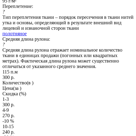
95 г/м²
Переплетение:
?
Тип переплетения ткани – порядок пересечения в ткани нитей
утка и основы, определяющий в результате внешний вид
лицевой и изнаночной сторон ткани
полотняное
Средняя длина рулона:
?
Средняя длина рулона отражает номинальное количество
ткани в единицах продажи (погонных или квадратных
метрах). Фактическая длина рулона может существенно
отличаться от указанного среднего значения.
115 п.м
300
р.
Количество
(в )
Цена
(за )
Скидка
(%)
1-3
300
р.
4-9
270
р.
-10
%
10-15
240
р.