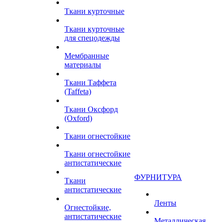
Ткани курточные
Ткани курточные
для спецодежды
Мембранные
материалы
Ткани Таффета
(Taffeta)
Ткани Оксфорд
(Oxford)
Ткани огнестойкие
Ткани огнестойкие
антистатические
ФУРНИТУРА
Ткани
антистатические
Ленты
Огнестойкие,
антистатические
Металлическая