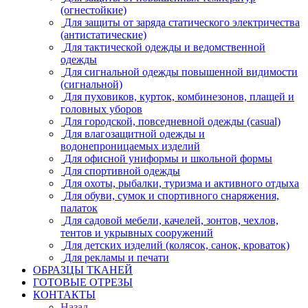
(огнестойкие)
Для защиты от заряда статического электричества
(антистатические)
Для тактической одежды и ведомственной
одежды
Для сигнальной одежды повышенной видимости
(сигнальной)
Для пуховиков, курток, комбинезонов, плащей и
головных уборов
Для городской, повседневной одежды (casual)
Для влагозащитной одежды и
водонепроницаемых изделий
Для офисной униформы и школьной формы
Для спортивной одежды
Для охоты, рыбалки, туризма и активного отдыха
Для обуви, сумок и спортивного снаряжения,
палаток
Для садовой мебели, качелей, зонтов, чехлов,
тентов и укрывных сооружений
Для детских изделий (колясок, санок, кроваток)
Для рекламы и печати
ОБРАЗЦЫ ТКАНЕЙ
ГОТОВЫЕ ОТРЕЗЫ
КОНТАКТЫ
Назад