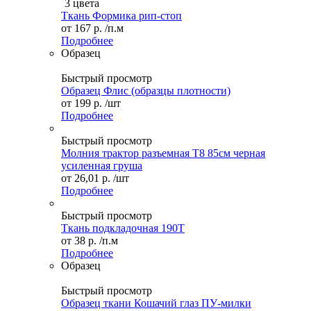
3 цвета
Ткань Формика рип-стоп
от
167 р.
/п.м
Подробнее
Образец
Быстрый просмотр
Образец Флис (образцы плотности)
от
199 р.
/шт
Подробнее
Быстрый просмотр
Молния трактор разъемная Т8 85см черная
усиленная груша
от
26,01 р.
/шт
Подробнее
Быстрый просмотр
Ткань подкладочная 190Т
от
38 р.
/п.м
Подробнее
Образец
Быстрый просмотр
Образец ткани Кошачий глаз ПУ-милки