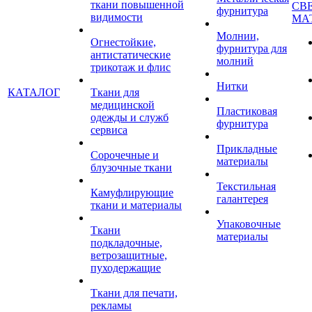
ткани повышенной
СВ
фурнитура
видимости
МА
Молнии,
Огнестойкие,
фурнитура для
антистатические
молний
трикотаж и флис
Нитки
КАТАЛОГ
Ткани для
медицинской
Пластиковая
одежды и служб
фурнитура
сервиса
Прикладные
Сорочечные и
материалы
блузочные ткани
Текстильная
Камуфлирующие
галантерея
ткани и материалы
Упаковочные
Ткани
материалы
подкладочные,
ветрозащитные,
пуходержащие
Ткани для печати,
рекламы