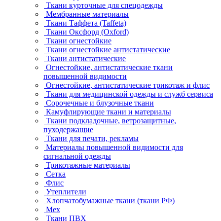
Ткани курточные для спецодежды
Мембранные материалы
Ткани Таффета (Taffeta)
Ткани Оксфорд (Oxford)
Ткани огнестойкие
Ткани огнестойкие антистатические
Ткани антистатические
Огнестойкие, антистатические ткани
повышенной видимости
Огнестойкие, антистатические трикотаж и флис
Ткани для медицинской одежды и служб сервиса
Сорочечные и блузочные ткани
Камуфлирующие ткани и материалы
Ткани подкладочные, ветрозащитные,
пуходержащие
Ткани для печати, рекламы
Материалы повышенной видимости для
сигнальной одежды
Трикотажные материалы
Сетка
Флис
Утеплители
Хлопчатобумажные ткани (ткани РФ)
Мех
Ткани ПВХ