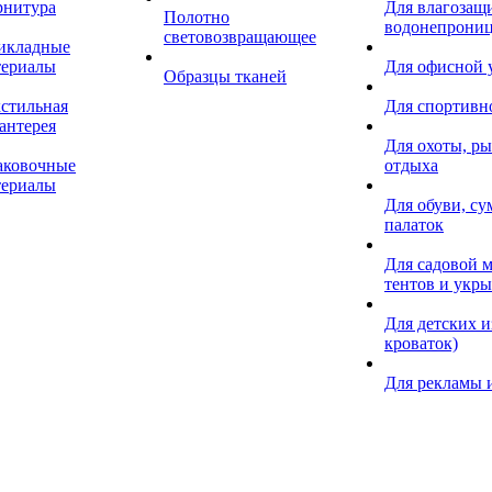
рнитура
Для влагозащ
Полотно
водонепрониц
световозвращающее
икладные
териалы
Для офисной
Образцы тканей
кстильная
Для спортивн
антерея
Для охоты, ры
аковочные
отдыха
териалы
Для обуви, су
палаток
Для садовой м
тентов и укр
Для детских и
кроваток)
Для рекламы 