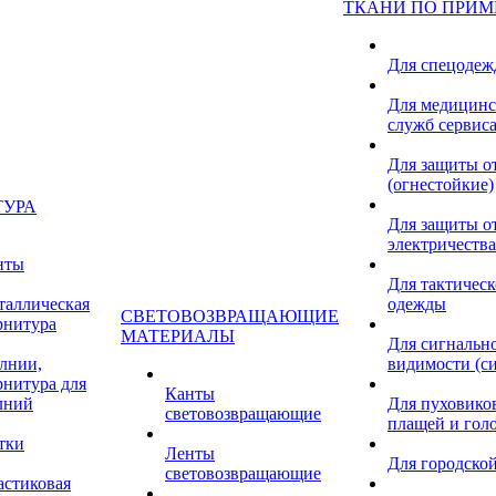
ТКАНИ ПО ПРИ
Для спецоде
Для медицинс
служб сервис
Для защиты о
(огнестойкие)
ТУРА
Для защиты от
электричества
нты
Для тактичес
таллическая
одежды
СВЕТОВОЗВРАЩАЮЩИЕ
рнитура
МАТЕРИАЛЫ
Для сигнальн
лнии,
видимости (с
рнитура для
Канты
лний
Для пуховиков
световозвращающие
плащей и гол
тки
Ленты
Для городской
световозвращающие
астиковая