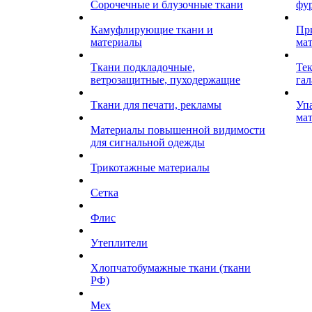
Сорочечные и блузочные ткани
фу
Камуфлирующие ткани и
Пр
материалы
ма
Ткани подкладочные,
Те
ветрозащитные, пуходержащие
гал
Ткани для печати, рекламы
Уп
ма
Материалы повышенной видимости
для сигнальной одежды
Трикотажные материалы
Сетка
Флис
Утеплители
Хлопчатобумажные ткани (ткани
РФ)
Мех