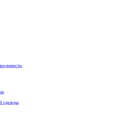
 видимости
ие
й одежды