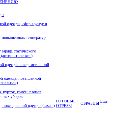
МЕНЕНИЮ
жды
кой одежды, сферы услуг и
а
т повышенных температур
 заряда статического
 (антистатические)
кой одежды и ведомственной
ой одежды повышенной
игнальной)
, курток, комбинезонов,
овных уборов
ГОТОВЫЕ
Ещё
ОБРАЗЦЫ
, повседневной одежды (casual)
ОТРЕЗЫ