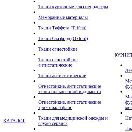
Ткани курточные для спецодежды
Мембранные материалы
Ткани Таффета (Taffeta)
Ткани Оксфорд (Oxford)
Ткани огнестойкие
ФУРНИ
Ткани огнестойкие
антистатические
Ле
Ткани антистатические
Ме
Огнестойкие, антистатические
фу
ткани повышенной видимости
Мо
Огнестойкие, антистатические
фу
трикотаж и флис
мо
Ткани для медицинской одежды и
Ни
КАТАЛОГ
служб сервиса
Пл