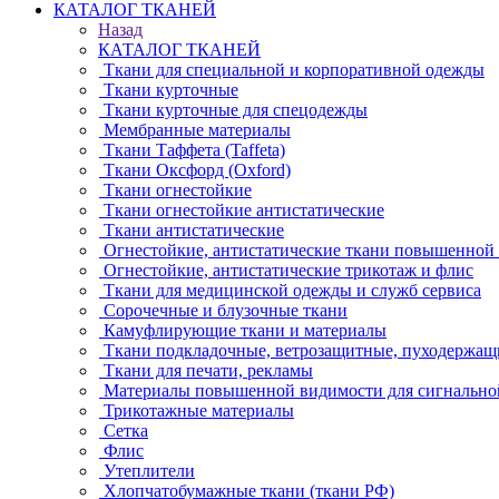
КАТАЛОГ ТКАНЕЙ
Назад
КАТАЛОГ ТКАНЕЙ
Ткани для специальной и корпоративной одежды
Ткани курточные
Ткани курточные для спецодежды
Мембранные материалы
Ткани Таффета (Taffeta)
Ткани Оксфорд (Oxford)
Ткани огнестойкие
Ткани огнестойкие антистатические
Ткани антистатические
Огнестойкие, антистатические ткани повышенной
Огнестойкие, антистатические трикотаж и флис
Ткани для медицинской одежды и служб сервиса
Сорочечные и блузочные ткани
Камуфлирующие ткани и материалы
Ткани подкладочные, ветрозащитные, пуходержащ
Ткани для печати, рекламы
Материалы повышенной видимости для сигнально
Трикотажные материалы
Сетка
Флис
Утеплители
Хлопчатобумажные ткани (ткани РФ)