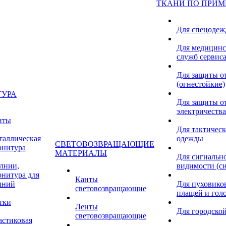
ТКАНИ ПО ПРИ
Для спецоде
Для медицинс
служб сервис
Для защиты о
(огнестойкие)
ТУРА
Для защиты от
электричества
нты
Для тактичес
таллическая
одежды
СВЕТОВОЗВРАЩАЮЩИЕ
рнитура
МАТЕРИАЛЫ
Для сигнальн
лнии,
видимости (с
рнитура для
Канты
лний
Для пуховиков
световозвращающие
плащей и гол
тки
Ленты
Для городской
световозвращающие
астиковая