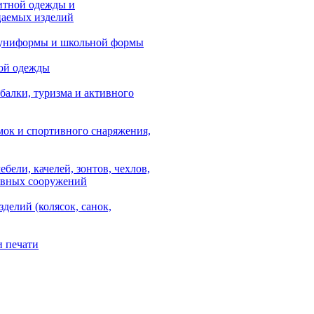
итной одежды и
аемых изделий
 униформы и школьной формы
ой одежды
балки, туризма и активного
мок и спортивного снаряжения,
ебели, качелей, зонтов, чехлов,
ывных сооружений
зделий (колясок, санок,
и печати