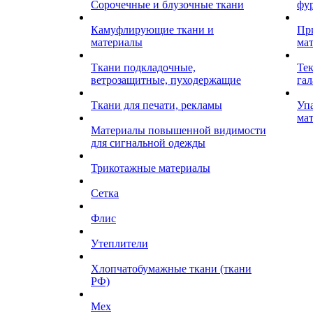
Сорочечные и блузочные ткани
фу
Камуфлирующие ткани и
Пр
материалы
ма
Ткани подкладочные,
Те
ветрозащитные, пуходержащие
гал
Ткани для печати, рекламы
Уп
ма
Материалы повышенной видимости
для сигнальной одежды
Трикотажные материалы
Сетка
Флис
Утеплители
Хлопчатобумажные ткани (ткани
РФ)
Мех