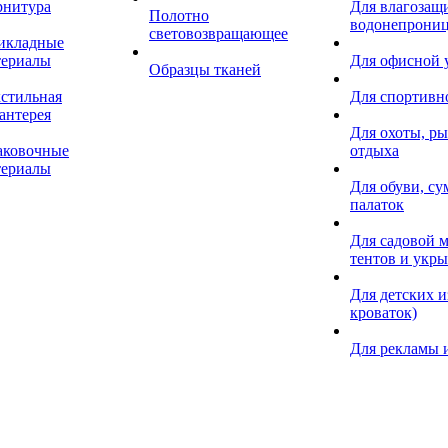
рнитура
Для влагозащ
Полотно
водонепрониц
световозвращающее
икладные
териалы
Для офисной
Образцы тканей
кстильная
Для спортивн
антерея
Для охоты, ры
аковочные
отдыха
териалы
Для обуви, су
палаток
Для садовой м
тентов и укр
Для детских и
кроваток)
Для рекламы 