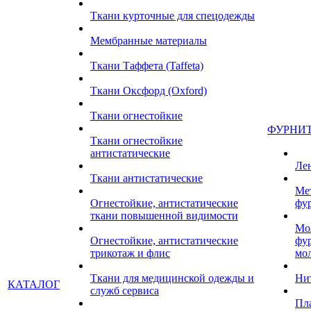
Ткани курточные для спецодежды
Мембранные материалы
Ткани Таффета (Taffeta)
Ткани Оксфорд (Oxford)
Ткани огнестойкие
ФУРНИ
Ткани огнестойкие
антистатические
Ле
Ткани антистатические
Ме
Огнестойкие, антистатические
фу
ткани повышенной видимости
Мо
Огнестойкие, антистатические
фу
трикотаж и флис
мо
Ткани для медицинской одежды и
Ни
КАТАЛОГ
служб сервиса
Пл