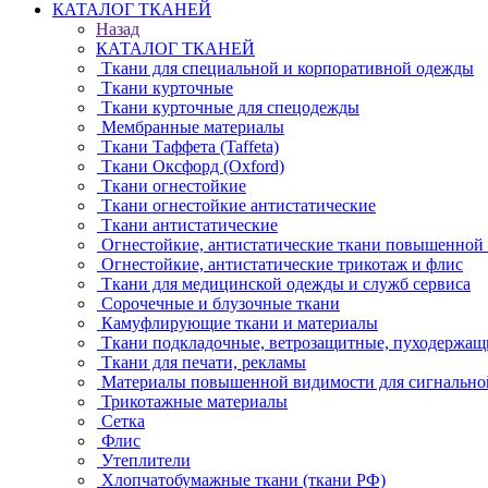
КАТАЛОГ ТКАНЕЙ
Назад
КАТАЛОГ ТКАНЕЙ
Ткани для специальной и корпоративной одежды
Ткани курточные
Ткани курточные для спецодежды
Мембранные материалы
Ткани Таффета (Taffeta)
Ткани Оксфорд (Oxford)
Ткани огнестойкие
Ткани огнестойкие антистатические
Ткани антистатические
Огнестойкие, антистатические ткани повышенной
Огнестойкие, антистатические трикотаж и флис
Ткани для медицинской одежды и служб сервиса
Сорочечные и блузочные ткани
Камуфлирующие ткани и материалы
Ткани подкладочные, ветрозащитные, пуходержащ
Ткани для печати, рекламы
Материалы повышенной видимости для сигнально
Трикотажные материалы
Сетка
Флис
Утеплители
Хлопчатобумажные ткани (ткани РФ)