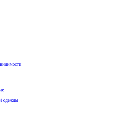
 видимости
ие
й одежды