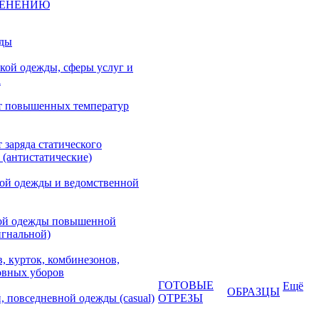
МЕНЕНИЮ
жды
кой одежды, сферы услуг и
а
т повышенных температур
 заряда статического
 (антистатические)
кой одежды и ведомственной
ой одежды повышенной
игнальной)
, курток, комбинезонов,
овных уборов
ГОТОВЫЕ
Ещё
ОБРАЗЦЫ
, повседневной одежды (casual)
ОТРЕЗЫ