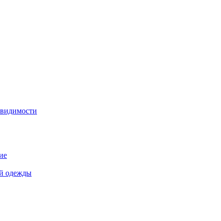
 видимости
ие
й одежды