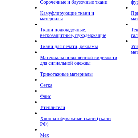
Сорочечные и блузочные ткани
фу
Камуфлирующие ткани и
Пр
материалы
ма
Ткани подкладочные,
Те
ветрозащитные, пуходержащие
гал
Ткани для печати, рекламы
Уп
ма
Материалы повышенной видимости
для сигнальной одежды
Трикотажные материалы
Сетка
Флис
Утеплители
Хлопчатобумажные ткани (ткани
РФ)
Мех