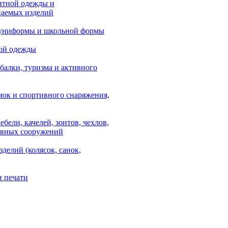
итной одежды и
аемых изделий
 униформы и школьной формы
ой одежды
балки, туризма и активного
мок и спортивного снаряжения,
ебели, качелей, зонтов, чехлов,
ывных сооружений
зделий (колясок, санок,
и печати