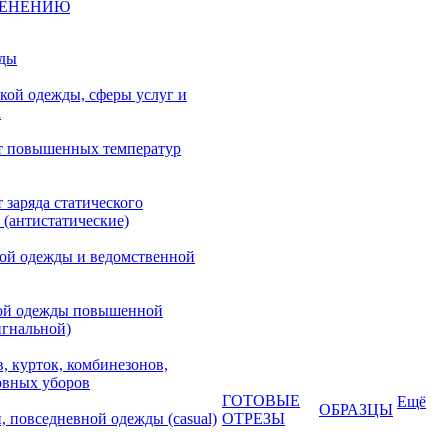
МЕНЕНИЮ
жды
кой одежды, сферы услуг и
а
т повышенных температур
 заряда статического
 (антистатические)
кой одежды и ведомственной
ой одежды повышенной
игнальной)
, курток, комбинезонов,
овных уборов
ГОТОВЫЕ
Ещё
ОБРАЗЦЫ
, повседневной одежды (casual)
ОТРЕЗЫ