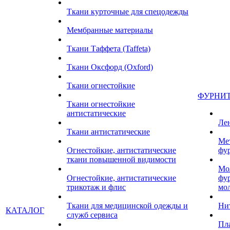
Ткани курточные для спецодежды
Мембранные материалы
Ткани Таффета (Taffeta)
Ткани Оксфорд (Oxford)
Ткани огнестойкие
ФУРНИ
Ткани огнестойкие
антистатические
Ле
Ткани антистатические
Ме
Огнестойкие, антистатические
фу
ткани повышенной видимости
Мо
Огнестойкие, антистатические
фу
трикотаж и флис
мо
Ткани для медицинской одежды и
Ни
КАТАЛОГ
служб сервиса
Пл