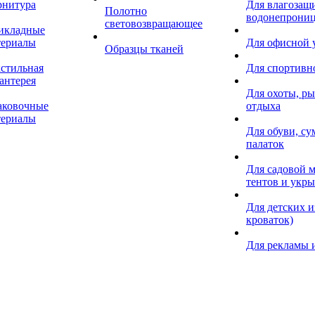
рнитура
Для влагозащ
Полотно
водонепрониц
световозвращающее
икладные
териалы
Для офисной
Образцы тканей
кстильная
Для спортивн
антерея
Для охоты, ры
аковочные
отдыха
териалы
Для обуви, су
палаток
Для садовой м
тентов и укр
Для детских и
кроваток)
Для рекламы 