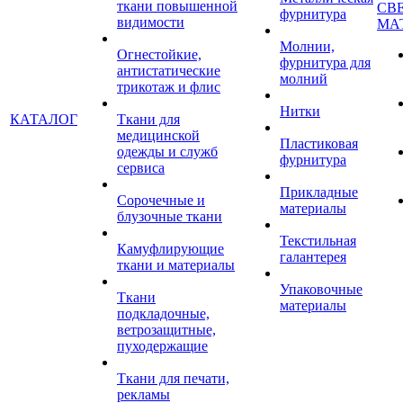
ткани повышенной
СВ
фурнитура
видимости
МА
Молнии,
Огнестойкие,
фурнитура для
антистатические
молний
трикотаж и флис
Нитки
КАТАЛОГ
Ткани для
медицинской
Пластиковая
одежды и служб
фурнитура
сервиса
Прикладные
Сорочечные и
материалы
блузочные ткани
Текстильная
Камуфлирующие
галантерея
ткани и материалы
Упаковочные
Ткани
материалы
подкладочные,
ветрозащитные,
пуходержащие
Ткани для печати,
рекламы