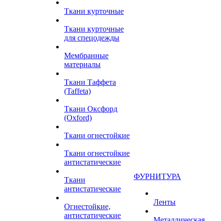
Ткани курточные
Ткани курточные
для спецодежды
Мембранные
материалы
Ткани Таффета
(Taffeta)
Ткани Оксфорд
(Oxford)
Ткани огнестойкие
Ткани огнестойкие
антистатические
ФУРНИТУРА
Ткани
антистатические
Ленты
Огнестойкие,
антистатические
Металлическая