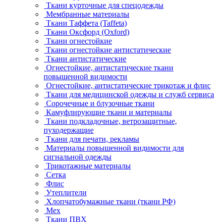
Ткани курточные для спецодежды
Мембранные материалы
Ткани Таффета (Taffeta)
Ткани Оксфорд (Oxford)
Ткани огнестойкие
Ткани огнестойкие антистатические
Ткани антистатические
Огнестойкие, антистатические ткани
повышенной видимости
Огнестойкие, антистатические трикотаж и флис
Ткани для медицинской одежды и служб сервиса
Сорочечные и блузочные ткани
Камуфлирующие ткани и материалы
Ткани подкладочные, ветрозащитные,
пуходержащие
Ткани для печати, рекламы
Материалы повышенной видимости для
сигнальной одежды
Трикотажные материалы
Сетка
Флис
Утеплители
Хлопчатобумажные ткани (ткани РФ)
Мех
Ткани ПВХ