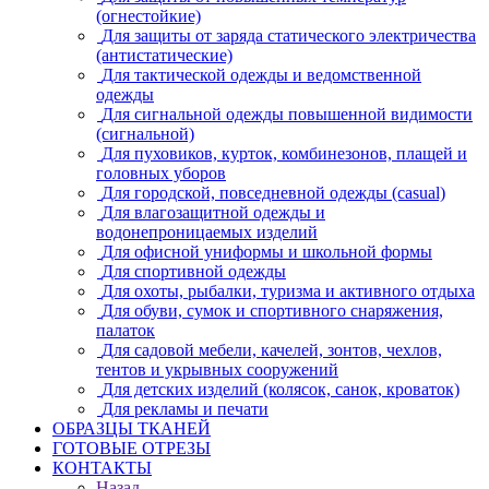
(огнестойкие)
Для защиты от заряда статического электричества
(антистатические)
Для тактической одежды и ведомственной
одежды
Для сигнальной одежды повышенной видимости
(сигнальной)
Для пуховиков, курток, комбинезонов, плащей и
головных уборов
Для городской, повседневной одежды (casual)
Для влагозащитной одежды и
водонепроницаемых изделий
Для офисной униформы и школьной формы
Для спортивной одежды
Для охоты, рыбалки, туризма и активного отдыха
Для обуви, сумок и спортивного снаряжения,
палаток
Для садовой мебели, качелей, зонтов, чехлов,
тентов и укрывных сооружений
Для детских изделий (колясок, санок, кроваток)
Для рекламы и печати
ОБРАЗЦЫ ТКАНЕЙ
ГОТОВЫЕ ОТРЕЗЫ
КОНТАКТЫ
Назад