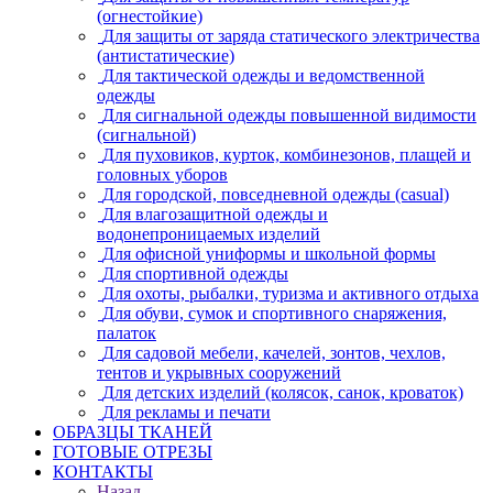
(огнестойкие)
Для защиты от заряда статического электричества
(антистатические)
Для тактической одежды и ведомственной
одежды
Для сигнальной одежды повышенной видимости
(сигнальной)
Для пуховиков, курток, комбинезонов, плащей и
головных уборов
Для городской, повседневной одежды (casual)
Для влагозащитной одежды и
водонепроницаемых изделий
Для офисной униформы и школьной формы
Для спортивной одежды
Для охоты, рыбалки, туризма и активного отдыха
Для обуви, сумок и спортивного снаряжения,
палаток
Для садовой мебели, качелей, зонтов, чехлов,
тентов и укрывных сооружений
Для детских изделий (колясок, санок, кроваток)
Для рекламы и печати
ОБРАЗЦЫ ТКАНЕЙ
ГОТОВЫЕ ОТРЕЗЫ
КОНТАКТЫ
Назад