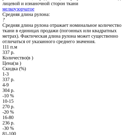
лицевой и изнаночной сторон ткани
мелкоузорчатое
Средняя длина рулона:
?
Средняя длина рулона отражает номинальное количество
ткани в единицах продажи (погонных или квадратных
метрах). Фактическая длина рулона может существенно
отличаться от указанного среднего значения.
111 п.м
337
р.
Количество
(в )
Цена
(за )
Скидка
(%)
1-3
337
р.
4-9
304
р.
-10
%
10-15
270
р.
-20
%
16-80
236
р.
-30
%
81-100