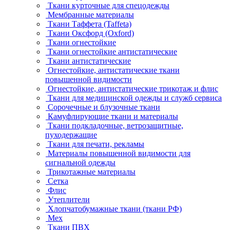
Ткани курточные для спецодежды
Мембранные материалы
Ткани Таффета (Taffeta)
Ткани Оксфорд (Oxford)
Ткани огнестойкие
Ткани огнестойкие антистатические
Ткани антистатические
Огнестойкие, антистатические ткани
повышенной видимости
Огнестойкие, антистатические трикотаж и флис
Ткани для медицинской одежды и служб сервиса
Сорочечные и блузочные ткани
Камуфлирующие ткани и материалы
Ткани подкладочные, ветрозащитные,
пуходержащие
Ткани для печати, рекламы
Материалы повышенной видимости для
сигнальной одежды
Трикотажные материалы
Сетка
Флис
Утеплители
Хлопчатобумажные ткани (ткани РФ)
Мех
Ткани ПВХ