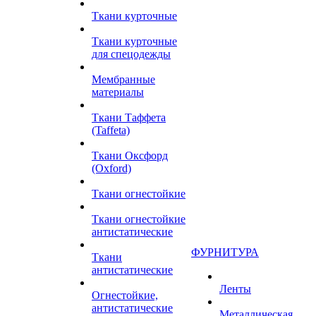
Ткани курточные
Ткани курточные
для спецодежды
Мембранные
материалы
Ткани Таффета
(Taffeta)
Ткани Оксфорд
(Oxford)
Ткани огнестойкие
Ткани огнестойкие
антистатические
ФУРНИТУРА
Ткани
антистатические
Ленты
Огнестойкие,
антистатические
Металлическая