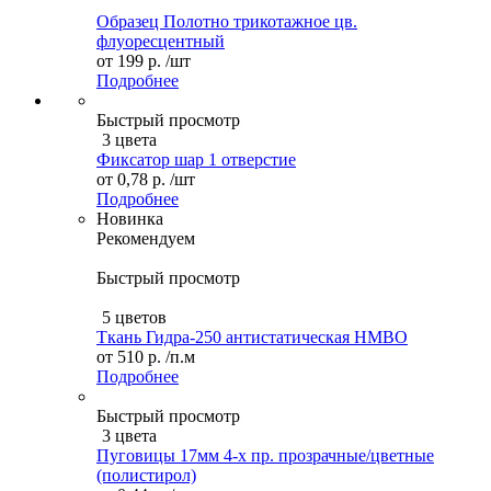
Образец Полотно трикотажное цв.
флуоресцентный
от
199 р.
/шт
Подробнее
Быстрый просмотр
3 цвета
Фиксатор шар 1 отверстие
от
0,78 р.
/шт
Подробнее
Новинка
Рекомендуем
Быстрый просмотр
5 цветов
Ткань Гидра-250 антистатическая НМВО
от
510 р.
/п.м
Подробнее
Быстрый просмотр
3 цвета
Пуговицы 17мм 4-х пр. прозрачные/цветные
(полистирол)