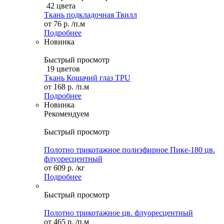
42 цвета
Ткань подкладочная Твилл
от
76 р.
/п.м
Подробнее
Новинка
Быстрый просмотр
19 цветов
Ткань Кошачий глаз TPU
от
168 р.
/п.м
Подробнее
Новинка
Рекомендуем
Быстрый просмотр
Полотно трикотажное полиэфирное Пике-180 цв.
флуоресцентный
от
609 р.
/кг
Подробнее
Быстрый просмотр
Полотно трикотажное цв. флуоресцентный
от
465 р.
/п.м