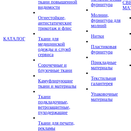
ткани повышенной
СВ
фурнитура
видимости
МА
Молнии,
Огнестойкие,
фурнитура для
антистатические
молний
трикотаж и флис
Нитки
КАТАЛОГ
Ткани для
медицинской
Пластиковая
одежды и служб
фурнитура
сервиса
Прикладные
Сорочечные и
материалы
блузочные ткани
Текстильная
Камуфлирующие
галантерея
ткани и материалы
Упаковочные
Ткани
материалы
подкладочные,
ветрозащитные,
пуходержащие
Ткани для печати,
рекламы