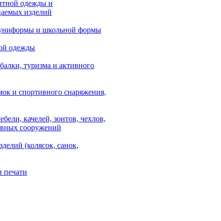
итной одежды и
аемых изделий
 униформы и школьной формы
ой одежды
балки, туризма и активного
мок и спортивного снаряжения,
ебели, качелей, зонтов, чехлов,
ывных сооружений
зделий (колясок, санок,
и печати