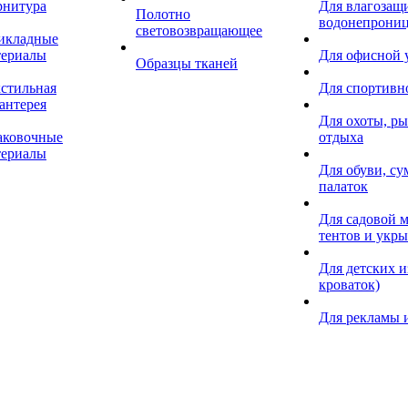
рнитура
Для влагозащ
Полотно
водонепрониц
световозвращающее
икладные
териалы
Для офисной
Образцы тканей
кстильная
Для спортивн
антерея
Для охоты, ры
аковочные
отдыха
териалы
Для обуви, су
палаток
Для садовой м
тентов и укр
Для детских и
кроваток)
Для рекламы 