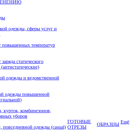
МЕНЕНИЮ
жды
кой одежды, сферы услуг и
а
т повышенных температур
 заряда статического
 (антистатические)
кой одежды и ведомственной
ой одежды повышенной
игнальной)
, курток, комбинезонов,
овных уборов
ГОТОВЫЕ
Ещё
ОБРАЗЦЫ
, повседневной одежды (casual)
ОТРЕЗЫ