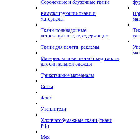
Сорочечные и блузочные ткани
фу
Камуфлирующие ткани и
Пр
материалы
ма
Ткани подкладочные,
Те
ветрозащитные, пуходержащие
гал
Ткани для печати, рекламы
Уп
ма
Материалы повышенной видимости
для сигнальной одежды
Трикотажные материалы
Сетка
Флис
Утеплители
Хлопчатобумажные ткани (ткани
РФ)
Мех