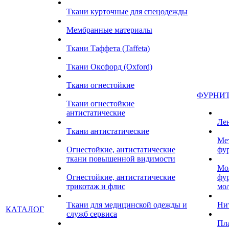
Ткани курточные для спецодежды
Мембранные материалы
Ткани Таффета (Taffeta)
Ткани Оксфорд (Oxford)
Ткани огнестойкие
ФУРНИ
Ткани огнестойкие
антистатические
Ле
Ткани антистатические
Ме
Огнестойкие, антистатические
фу
ткани повышенной видимости
Мо
Огнестойкие, антистатические
фу
трикотаж и флис
мо
Ткани для медицинской одежды и
Ни
КАТАЛОГ
служб сервиса
Пл