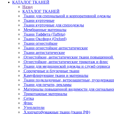
КАТАЛОГ ТКАНЕЙ
Назад
КАТАЛОГ ТКАНЕЙ
Ткани для специальной и корпоративной одежды
Ткани курточные
Ткани курточные для спецодежды
Мембранные материалы
Ткани Таффета (Taffeta)
Ткани Оксфорд (Oxford)
Ткани огнестойкие
Ткани огнестойкие антистатические
Ткани антистатические
Огнестойкие, антистатические ткани повышенной
Огнестойкие, антистатические трикотаж и флис
Ткани для медицинской одежды и служб сервиса
Сорочечные и блузочные ткани
Камуфлирующие ткани и материалы
Ткани подкладочные, ветрозащитные, пуходержащ
Ткани для печати, рекламы
Материалы повышенной видимости для сигнально
Трикотажные материалы
Сетка
Флис
Утеплители
Хлопчатобумажные ткани (ткани РФ)