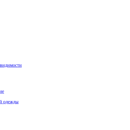
 видимости
ие
й одежды