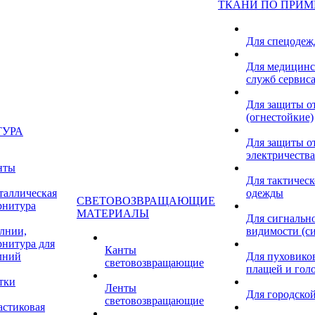
ТКАНИ ПО ПРИ
Для спецоде
Для медицинс
служб сервис
Для защиты о
(огнестойкие)
ТУРА
Для защиты от
электричества
нты
Для тактичес
таллическая
одежды
СВЕТОВОЗВРАЩАЮЩИЕ
рнитура
МАТЕРИАЛЫ
Для сигнальн
лнии,
видимости (с
рнитура для
Канты
лний
Для пуховиков
световозвращающие
плащей и гол
тки
Ленты
Для городской
световозвращающие
астиковая