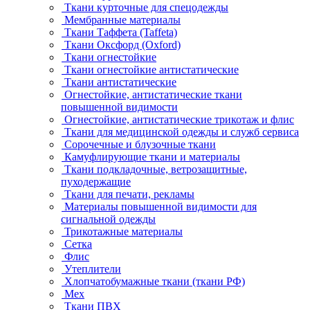
Ткани курточные для спецодежды
Мембранные материалы
Ткани Таффета (Taffeta)
Ткани Оксфорд (Oxford)
Ткани огнестойкие
Ткани огнестойкие антистатические
Ткани антистатические
Огнестойкие, антистатические ткани
повышенной видимости
Огнестойкие, антистатические трикотаж и флис
Ткани для медицинской одежды и служб сервиса
Сорочечные и блузочные ткани
Камуфлирующие ткани и материалы
Ткани подкладочные, ветрозащитные,
пуходержащие
Ткани для печати, рекламы
Материалы повышенной видимости для
сигнальной одежды
Трикотажные материалы
Сетка
Флис
Утеплители
Хлопчатобумажные ткани (ткани РФ)
Мех
Ткани ПВХ