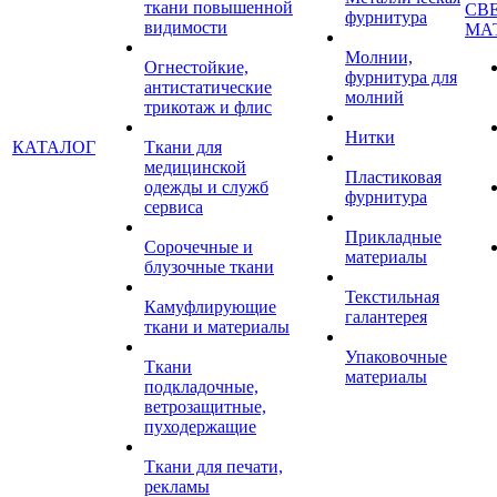
ткани повышенной
СВ
фурнитура
видимости
МА
Молнии,
Огнестойкие,
фурнитура для
антистатические
молний
трикотаж и флис
Нитки
КАТАЛОГ
Ткани для
медицинской
Пластиковая
одежды и служб
фурнитура
сервиса
Прикладные
Сорочечные и
материалы
блузочные ткани
Текстильная
Камуфлирующие
галантерея
ткани и материалы
Упаковочные
Ткани
материалы
подкладочные,
ветрозащитные,
пуходержащие
Ткани для печати,
рекламы