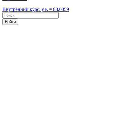
Внутренний курс: у.е. = 83.0359
Найти