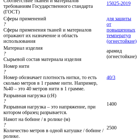
Соответствие тканей и материалов
15025-2019
требованиям Государственного стандарта
(ГОСТ)
Сферы применений
для защиты
?
от
Сферы применения тканей и материалов
повышенных
отражают их назначение и область
температур
использования
(огнестойкие)
Материал изделия
арамид
?
(огнестойкие)
Сырьевой состав материала изделия
Номер нити
?
Номер обозначает плотность нитки, то есть
40/3
сколько метров в 1 грамме нити. Например,
№40 – это 40 метров нити в 1 грамме.
Разрывная нагрузка (сН)
?
1400
Разрывная нагрузка – это напряжение, при
котором образец разрывается.
Намот на бобине / в ролике (м)
?
2500
Количество метров в одной катушке / бобине /
ролике.