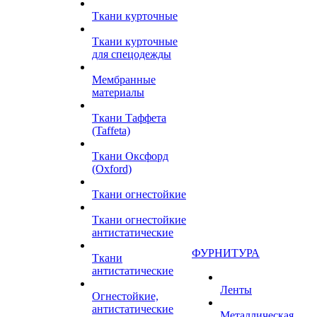
Ткани курточные
Ткани курточные
для спецодежды
Мембранные
материалы
Ткани Таффета
(Taffeta)
Ткани Оксфорд
(Oxford)
Ткани огнестойкие
Ткани огнестойкие
антистатические
ФУРНИТУРА
Ткани
антистатические
Ленты
Огнестойкие,
антистатические
Металлическая