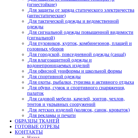
(огнестойкие)
Для защиты от заряда статического электричества
(антистатические)
Для тактической одежды и ведомственной
одежды
Для сигнальной одежды повышенной видимости
(сигнальной)
Для пуховиков, курток, комбинезонов, плащей и
головных уборов
Для городской, повседневной одежды (casual)
Для влагозащитной одежды и
водонепроницаемых изделий
Для офисной униформы и школьной формы
Для спортивной одежды
Для охоты, рыбалки, туризма и активного отдыха
Для обуви, сумок и спортивного снаряжения,
палаток
Для садовой мебели, качелей, зонтов, чехлов,
тентов и укрывных сооружений
Для детских изделий (колясок, санок, кроваток)
Для рекламы и печати
ОБРАЗЦЫ ТКАНЕЙ
ГОТОВЫЕ ОТРЕЗЫ
КОНТАКТЫ
Назад