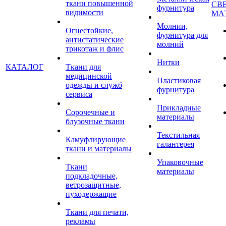
ткани повышенной
СВ
фурнитура
видимости
МА
Молнии,
Огнестойкие,
фурнитура для
антистатические
молний
трикотаж и флис
Нитки
КАТАЛОГ
Ткани для
медицинской
Пластиковая
одежды и служб
фурнитура
сервиса
Прикладные
Сорочечные и
материалы
блузочные ткани
Текстильная
Камуфлирующие
галантерея
ткани и материалы
Упаковочные
Ткани
материалы
подкладочные,
ветрозащитные,
пуходержащие
Ткани для печати,
рекламы