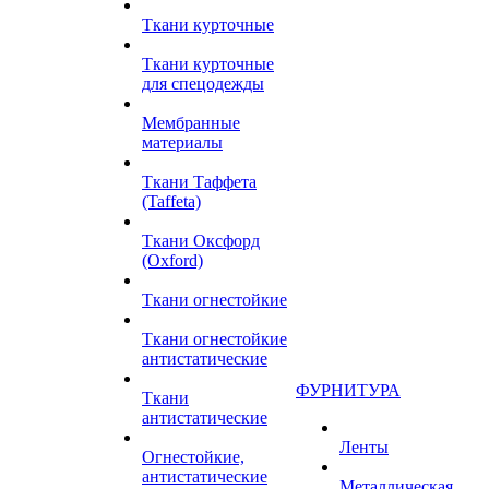
Ткани курточные
Ткани курточные
для спецодежды
Мембранные
материалы
Ткани Таффета
(Taffeta)
Ткани Оксфорд
(Oxford)
Ткани огнестойкие
Ткани огнестойкие
антистатические
ФУРНИТУРА
Ткани
антистатические
Ленты
Огнестойкие,
антистатические
Металлическая