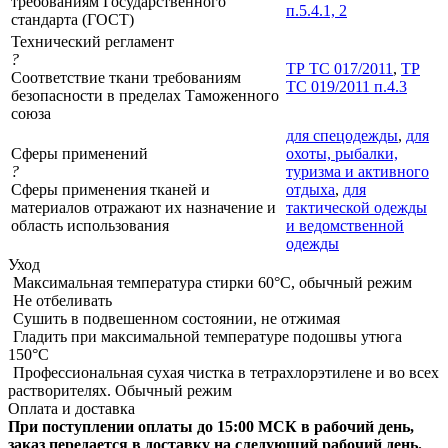
требованиям Государственного
п.5.4.1, 2
стандарта (ГОСТ)
Технический регламент
?
ТР ТС 017/2011
,
ТР
Соответствие ткани требованиям
ТС 019/2011 п.4.3
безопасности в пределах Таможенного
союза
для спецодежды
,
для
Сферы применений
охоты, рыбалки,
?
туризма и активного
Сферы применения тканей и
отдыха
,
для
материалов отражают их назначение и
тактической одежды
область использования
и ведомственной
одежды
Уход
Максимальная температура стирки 60°C, обычный режим
Не отбеливать
Сушить в подвешенном состоянии, не отжимая
Гладить при максимальной температуре подошвы утюга
150°С
Профессиональная сухая чистка в тетрахлорэтилене и во всех
растворителях. Обычный режим
Оплата и доставка
При поступлении оплаты до 15:00 МСК в рабочий день,
заказ передается в доставку на следующий рабочий день.