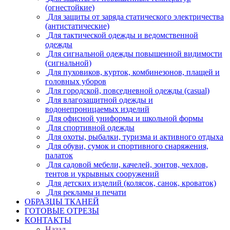
(огнестойкие)
Для защиты от заряда статического электричества
(антистатические)
Для тактической одежды и ведомственной
одежды
Для сигнальной одежды повышенной видимости
(сигнальной)
Для пуховиков, курток, комбинезонов, плащей и
головных уборов
Для городской, повседневной одежды (casual)
Для влагозащитной одежды и
водонепроницаемых изделий
Для офисной униформы и школьной формы
Для спортивной одежды
Для охоты, рыбалки, туризма и активного отдыха
Для обуви, сумок и спортивного снаряжения,
палаток
Для садовой мебели, качелей, зонтов, чехлов,
тентов и укрывных сооружений
Для детских изделий (колясок, санок, кроваток)
Для рекламы и печати
ОБРАЗЦЫ ТКАНЕЙ
ГОТОВЫЕ ОТРЕЗЫ
КОНТАКТЫ
Назад