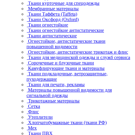
Ткани курточные для спецодежды
Мембранные материалы
Ткани Таффета (Taffeta)
Ткани Оксфорд (Oxford)
Ткани огнестойкие
Ткани огнестойкие антистатические
Ткани антистатические
Огнестойкие, антистатические ткани
повышенной видимости
Огнестойкие, антистатические трикотаж и флис
Ткани для медицинской одежды и служб сервиса
Сорочечные и блузочные ткани
Камуфлирующие ткани и материалы
Ткани подкладочные, ветрозащитные,
пуходержащие
Ткани для печати, рекламы
Материалы повышенной видимости для
сигнальной одежды
Трикотажные материалы
Сетка
Флис
Утеплители
Хлопчатобумажные ткани (ткани РФ)
Мех
Ткани ПВХ