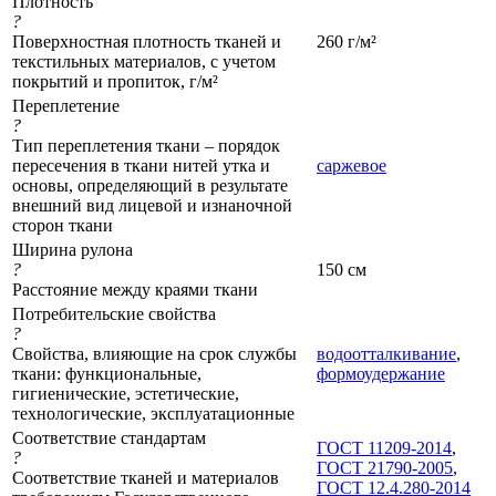
Плотность
?
Поверхностная плотность тканей и
260 г/м²
текстильных материалов, с учетом
покрытий и пропиток, г/м²
Переплетение
?
Тип переплетения ткани – порядок
пересечения в ткани нитей утка и
саржевое
основы, определяющий в результате
внешний вид лицевой и изнаночной
сторон ткани
Ширина рулона
?
150 см
Расстояние между краями ткани
Потребительские свойства
?
Свойства, влияющие на срок службы
водоотталкивание
,
ткани: функциональные,
формоудержание
гигиенические, эстетические,
технологические, эксплуатационные
Соответствие стандартам
ГОСТ 11209-2014
,
?
ГОСТ 21790-2005
,
Соответствие тканей и материалов
ГОСТ 12.4.280-2014