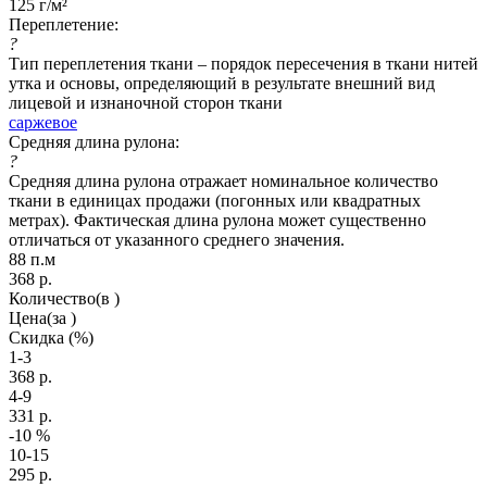
125 г/м²
Переплетение:
?
Тип переплетения ткани – порядок пересечения в ткани нитей
утка и основы, определяющий в результате внешний вид
лицевой и изнаночной сторон ткани
саржевое
Средняя длина рулона:
?
Средняя длина рулона отражает номинальное количество
ткани в единицах продажи (погонных или квадратных
метрах). Фактическая длина рулона может существенно
отличаться от указанного среднего значения.
88 п.м
368
р.
Количество
(в )
Цена
(за )
Скидка
(%)
1-3
368
р.
4-9
331
р.
-10
%
10-15
295
р.