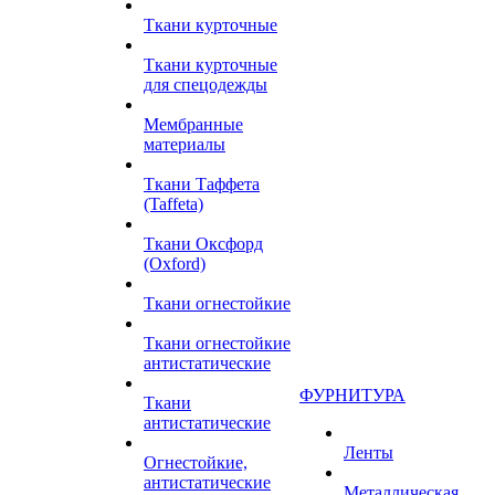
Ткани курточные
Ткани курточные
для спецодежды
Мембранные
материалы
Ткани Таффета
(Taffeta)
Ткани Оксфорд
(Oxford)
Ткани огнестойкие
Ткани огнестойкие
антистатические
ФУРНИТУРА
Ткани
антистатические
Ленты
Огнестойкие,
антистатические
Металлическая