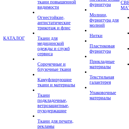
ткани повышенной
СВ
фурнитура
видимости
МА
Молнии,
Огнестойкие,
фурнитура для
антистатические
молний
трикотаж и флис
Нитки
КАТАЛОГ
Ткани для
медицинской
Пластиковая
одежды и служб
фурнитура
сервиса
Прикладные
Сорочечные и
материалы
блузочные ткани
Текстильная
Камуфлирующие
галантерея
ткани и материалы
Упаковочные
Ткани
материалы
подкладочные,
ветрозащитные,
пуходержащие
Ткани для печати,
рекламы