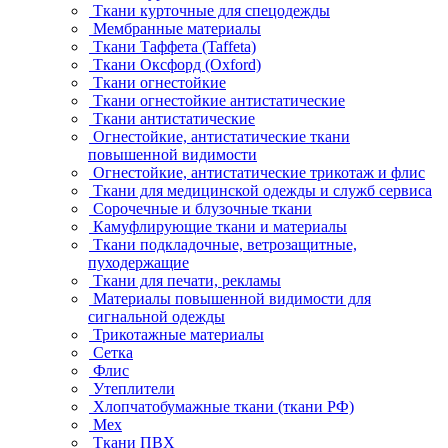
Ткани курточные для спецодежды
Мембранные материалы
Ткани Таффета (Taffeta)
Ткани Оксфорд (Oxford)
Ткани огнестойкие
Ткани огнестойкие антистатические
Ткани антистатические
Огнестойкие, антистатические ткани
повышенной видимости
Огнестойкие, антистатические трикотаж и флис
Ткани для медицинской одежды и служб сервиса
Сорочечные и блузочные ткани
Камуфлирующие ткани и материалы
Ткани подкладочные, ветрозащитные,
пуходержащие
Ткани для печати, рекламы
Материалы повышенной видимости для
сигнальной одежды
Трикотажные материалы
Сетка
Флис
Утеплители
Хлопчатобумажные ткани (ткани РФ)
Мех
Ткани ПВХ