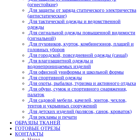
(огнестойкие)
Для защиты от заряда статического электричества
(антистатические)
Для тактической одежды и ведомственной
одежды
Для сигнальной одежды повышенной видимости
(сигнальной)
Для пуховиков, курток, комбинезонов, плащей и
головных уборов
Для городской, повседневной одежды (casual)
Для влагозащитной одежды и
водонепроницаемых изделий
Для офисной униформы и школьной формы
Для спортивной одежды
Для охоты, рыбалки, туризма и активного отдыха
Для обуви, сумок и спортивного снаряжения,
палаток
Для садовой мебели, качелей, зонтов, чехлов,
тентов и укрывных сооружений
Для детских изделий (колясок, санок, кроваток)
Для рекламы и печати
ОБРАЗЦЫ ТКАНЕЙ
ГОТОВЫЕ ОТРЕЗЫ
КОНТАКТЫ
Назад