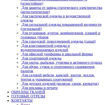
(огнестойкие)
Для защиты от заряда статического электричества
(антистатические)
Для тактической одежды и ведомственной
одежды
Для сигнальной одежды повышенной видимости
(сигнальной)
Для пуховиков, курток, комбинезонов, плащей и
головных уборов
Для городской, повседневной одежды (casual)
Для влагозащитной одежды и
водонепроницаемых изделий
Для офисной униформы и школьной формы
Для спортивной одежды
Для охоты, рыбалки, туризма и активного отдыха
Для обуви, сумок и спортивного снаряжения,
палаток
Для садовой мебели, качелей, зонтов, чехлов,
тентов и укрывных сооружений
Для детских изделий (колясок, санок, кроваток)
Для рекламы и печати
ОБРАЗЦЫ ТКАНЕЙ
ГОТОВЫЕ ОТРЕЗЫ
КОНТАКТЫ
Назад