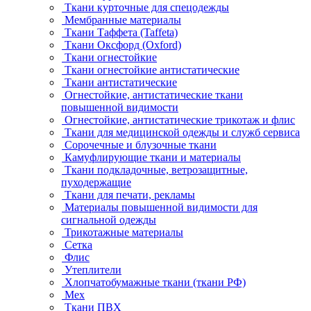
Ткани курточные для спецодежды
Мембранные материалы
Ткани Таффета (Taffeta)
Ткани Оксфорд (Oxford)
Ткани огнестойкие
Ткани огнестойкие антистатические
Ткани антистатические
Огнестойкие, антистатические ткани
повышенной видимости
Огнестойкие, антистатические трикотаж и флис
Ткани для медицинской одежды и служб сервиса
Сорочечные и блузочные ткани
Камуфлирующие ткани и материалы
Ткани подкладочные, ветрозащитные,
пуходержащие
Ткани для печати, рекламы
Материалы повышенной видимости для
сигнальной одежды
Трикотажные материалы
Сетка
Флис
Утеплители
Хлопчатобумажные ткани (ткани РФ)
Мех
Ткани ПВХ