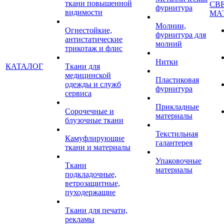
ткани повышенной
СВ
фурнитура
видимости
МА
Молнии,
Огнестойкие,
фурнитура для
антистатические
молний
трикотаж и флис
Нитки
КАТАЛОГ
Ткани для
медицинской
Пластиковая
одежды и служб
фурнитура
сервиса
Прикладные
Сорочечные и
материалы
блузочные ткани
Текстильная
Камуфлирующие
галантерея
ткани и материалы
Упаковочные
Ткани
материалы
подкладочные,
ветрозащитные,
пуходержащие
Ткани для печати,
рекламы