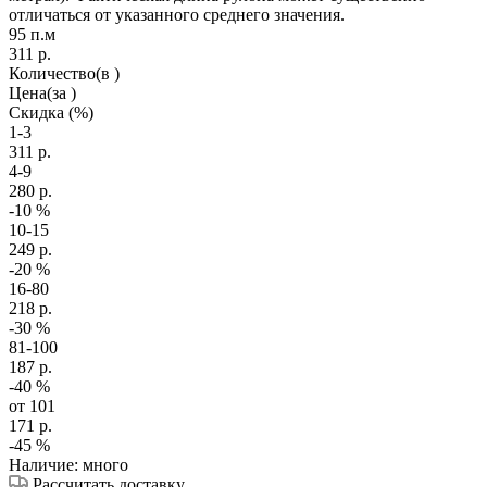
отличаться от указанного среднего значения.
95 п.м
311
р.
Количество
(в )
Цена
(за )
Скидка
(%)
1-3
311
р.
4-9
280
р.
-10
%
10-15
249
р.
-20
%
16-80
218
р.
-30
%
81-100
187
р.
-40
%
от 101
171
р.
-45
%
Наличие: много
Рассчитать доставку