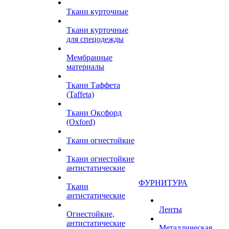
Ткани курточные
Ткани курточные
для спецодежды
Мембранные
материалы
Ткани Таффета
(Taffeta)
Ткани Оксфорд
(Oxford)
Ткани огнестойкие
Ткани огнестойкие
антистатические
ФУРНИТУРА
Ткани
антистатические
Ленты
Огнестойкие,
антистатические
Металлическая