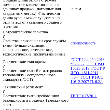
Средняя длина рулона отражает
номинальное количество ткани в
единицах продажи (погонных или
59 п.м
квадратных метрах). Фактическая
длина рулона может существенно
отличаться от указанного среднего
значения.
Потребительские свойства
?
Свойства, влияющие на срок службы
огнепрочность
ткани: функциональные,
гигиенические, эстетические,
технологические, эксплуатационные
ГОСТ 12.4.250-2013
Соответствие стандартам
п.5.5.3.2
,
ГОСТ ISO
?
15025-2019
,
ГОСТ Р
Соответствие тканей и материалов
ИСО 11611-2011
требованиям Государственного
п.6.7
,
ГОСТ Р ИСО
стандарта (ГОСТ)
11612-2007 П. 6.2.1
Технический регламент
?
Соответствие ткани требованиям
ТР ТС 017/2011
безопасности в пределах Таможенного
союза