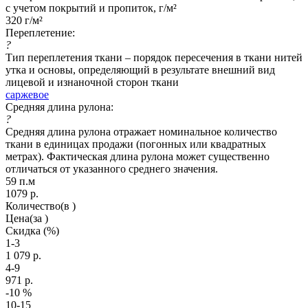
с учетом покрытий и пропиток, г/м²
320 г/м²
Переплетение:
?
Тип переплетения ткани – порядок пересечения в ткани нитей
утка и основы, определяющий в результате внешний вид
лицевой и изнаночной сторон ткани
саржевое
Средняя длина рулона:
?
Средняя длина рулона отражает номинальное количество
ткани в единицах продажи (погонных или квадратных
метрах). Фактическая длина рулона может существенно
отличаться от указанного среднего значения.
59 п.м
1079
р.
Количество
(в )
Цена
(за )
Скидка
(%)
1-3
1 079
р.
4-9
971
р.
-10
%
10-15