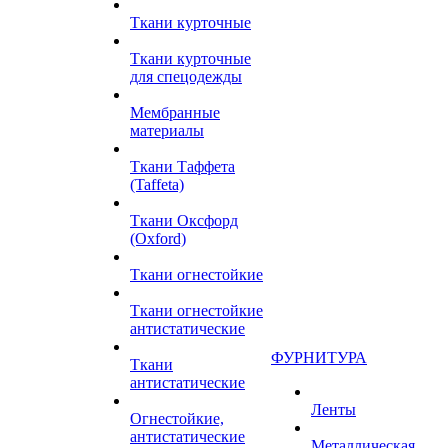
Ткани курточные
Ткани курточные
для спецодежды
Мембранные
материалы
Ткани Таффета
(Taffeta)
Ткани Оксфорд
(Oxford)
Ткани огнестойкие
Ткани огнестойкие
антистатические
ФУРНИТУРА
Ткани
антистатические
Ленты
Огнестойкие,
антистатические
Металлическая