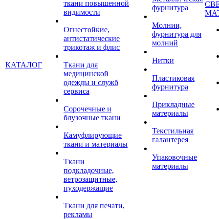
ткани повышенной
СВ
фурнитура
видимости
МА
Молнии,
Огнестойкие,
фурнитура для
антистатические
молний
трикотаж и флис
Нитки
КАТАЛОГ
Ткани для
медицинской
Пластиковая
одежды и служб
фурнитура
сервиса
Прикладные
Сорочечные и
материалы
блузочные ткани
Текстильная
Камуфлирующие
галантерея
ткани и материалы
Упаковочные
Ткани
материалы
подкладочные,
ветрозащитные,
пуходержащие
Ткани для печати,
рекламы