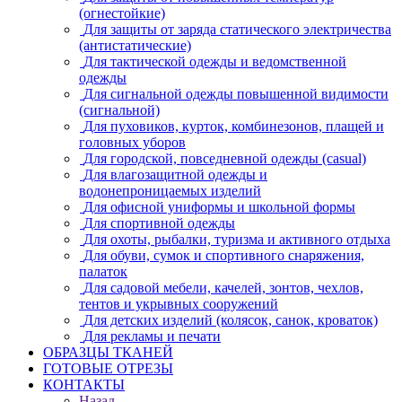
(огнестойкие)
Для защиты от заряда статического электричества
(антистатические)
Для тактической одежды и ведомственной
одежды
Для сигнальной одежды повышенной видимости
(сигнальной)
Для пуховиков, курток, комбинезонов, плащей и
головных уборов
Для городской, повседневной одежды (casual)
Для влагозащитной одежды и
водонепроницаемых изделий
Для офисной униформы и школьной формы
Для спортивной одежды
Для охоты, рыбалки, туризма и активного отдыха
Для обуви, сумок и спортивного снаряжения,
палаток
Для садовой мебели, качелей, зонтов, чехлов,
тентов и укрывных сооружений
Для детских изделий (колясок, санок, кроваток)
Для рекламы и печати
ОБРАЗЦЫ ТКАНЕЙ
ГОТОВЫЕ ОТРЕЗЫ
КОНТАКТЫ
Назад