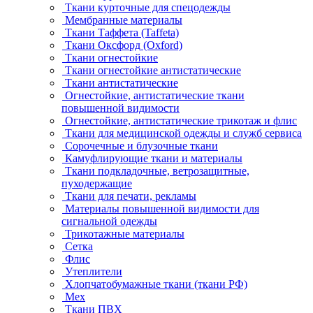
Ткани курточные для спецодежды
Мембранные материалы
Ткани Таффета (Taffeta)
Ткани Оксфорд (Oxford)
Ткани огнестойкие
Ткани огнестойкие антистатические
Ткани антистатические
Огнестойкие, антистатические ткани
повышенной видимости
Огнестойкие, антистатические трикотаж и флис
Ткани для медицинской одежды и служб сервиса
Сорочечные и блузочные ткани
Камуфлирующие ткани и материалы
Ткани подкладочные, ветрозащитные,
пуходержащие
Ткани для печати, рекламы
Материалы повышенной видимости для
сигнальной одежды
Трикотажные материалы
Сетка
Флис
Утеплители
Хлопчатобумажные ткани (ткани РФ)
Мех
Ткани ПВХ