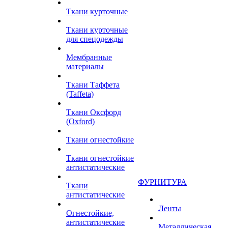
Ткани курточные
Ткани курточные
для спецодежды
Мембранные
материалы
Ткани Таффета
(Taffeta)
Ткани Оксфорд
(Oxford)
Ткани огнестойкие
Ткани огнестойкие
антистатические
ФУРНИТУРА
Ткани
антистатические
Ленты
Огнестойкие,
антистатические
Металлическая