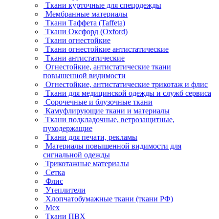
Ткани курточные для спецодежды
Мембранные материалы
Ткани Таффета (Taffeta)
Ткани Оксфорд (Oxford)
Ткани огнестойкие
Ткани огнестойкие антистатические
Ткани антистатические
Огнестойкие, антистатические ткани
повышенной видимости
Огнестойкие, антистатические трикотаж и флис
Ткани для медицинской одежды и служб сервиса
Сорочечные и блузочные ткани
Камуфлирующие ткани и материалы
Ткани подкладочные, ветрозащитные,
пуходержащие
Ткани для печати, рекламы
Материалы повышенной видимости для
сигнальной одежды
Трикотажные материалы
Сетка
Флис
Утеплители
Хлопчатобумажные ткани (ткани РФ)
Мех
Ткани ПВХ