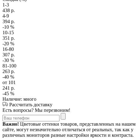
1-3
438
р.
4-9
394
р.
-10
%
10-15
351
р.
-20
%
16-80
307
р.
-30
%
81-100
263
р.
-40
%
от 101
241
р.
-45
%
Наличие: много
Рассчитать доставку
Есть вопросы? Мы перезвоним!
Важно!
Цветовые оттенки товаров, представленных на нашем
сайте, могут незначительно отличаться от реальных, так как у
различных мониторов разные настройки яркости и контраста.