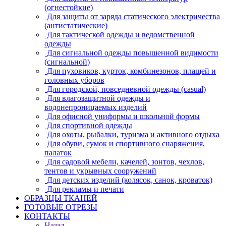
(огнестойкие)
Для защиты от заряда статического электричества
(антистатические)
Для тактической одежды и ведомственной
одежды
Для сигнальной одежды повышенной видимости
(сигнальной)
Для пуховиков, курток, комбинезонов, плащей и
головных уборов
Для городской, повседневной одежды (casual)
Для влагозащитной одежды и
водонепроницаемых изделий
Для офисной униформы и школьной формы
Для спортивной одежды
Для охоты, рыбалки, туризма и активного отдыха
Для обуви, сумок и спортивного снаряжения,
палаток
Для садовой мебели, качелей, зонтов, чехлов,
тентов и укрывных сооружений
Для детских изделий (колясок, санок, кроваток)
Для рекламы и печати
ОБРАЗЦЫ ТКАНЕЙ
ГОТОВЫЕ ОТРЕЗЫ
КОНТАКТЫ
Назад