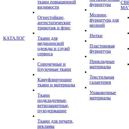
ткани повышенной
СВ
фурнитура
видимости
МА
Молнии,
Огнестойкие,
фурнитура для
антистатические
молний
трикотаж и флис
Нитки
КАТАЛОГ
Ткани для
медицинской
Пластиковая
одежды и служб
фурнитура
сервиса
Прикладные
Сорочечные и
материалы
блузочные ткани
Текстильная
Камуфлирующие
галантерея
ткани и материалы
Упаковочные
Ткани
материалы
подкладочные,
ветрозащитные,
пуходержащие
Ткани для печати,
рекламы