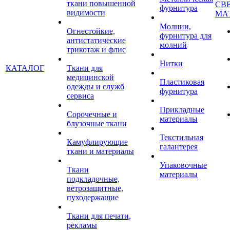
ткани повышенной
СВ
фурнитура
видимости
МА
Молнии,
Огнестойкие,
фурнитура для
антистатические
молний
трикотаж и флис
Нитки
КАТАЛОГ
Ткани для
медицинской
Пластиковая
одежды и служб
фурнитура
сервиса
Прикладные
Сорочечные и
материалы
блузочные ткани
Текстильная
Камуфлирующие
галантерея
ткани и материалы
Упаковочные
Ткани
материалы
подкладочные,
ветрозащитные,
пуходержащие
Ткани для печати,
рекламы