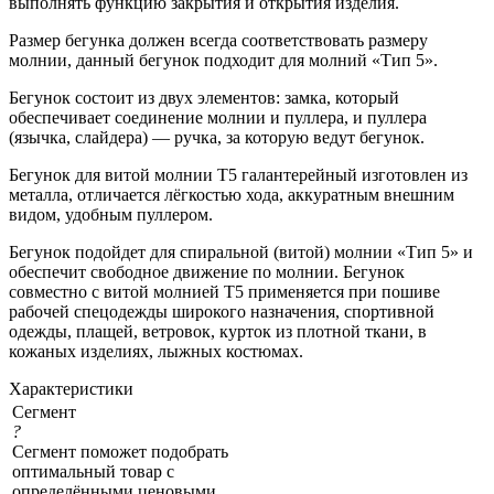
выполнять функцию закрытия и открытия изделия.
Размер бегунка должен всегда соответствовать размеру
молнии, данный бегунок подходит для молний «Тип 5».
Бегунок состоит из двух элементов: замка, который
обеспечивает соединение молнии и пуллера, и пуллера
(язычка, слайдера) — ручка, за которую ведут бегунок.
Бегунок для витой молнии Т5 галантерейный изготовлен из
металла, отличается лёгкостью хода, аккуратным внешним
видом, удобным пуллером.
Бегунок подойдет для спиральной (витой) молнии «Тип 5» и
обеспечит свободное движение по молнии. Бегунок
совместно с витой молнией Т5 применяется при пошиве
рабочей спецодежды широкого назначения, спортивной
одежды, плащей, ветровок, курток из плотной ткани, в
кожаных изделиях, лыжных костюмах.
Характеристики
Сегмент
?
Сегмент поможет подобрать
оптимальный товар с
определёнными ценовыми