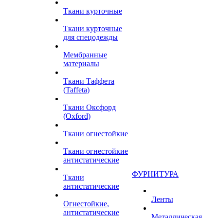
Ткани курточные
Ткани курточные
для спецодежды
Мембранные
материалы
Ткани Таффета
(Taffeta)
Ткани Оксфорд
(Oxford)
Ткани огнестойкие
Ткани огнестойкие
антистатические
ФУРНИТУРА
Ткани
антистатические
Ленты
Огнестойкие,
антистатические
Металлическая