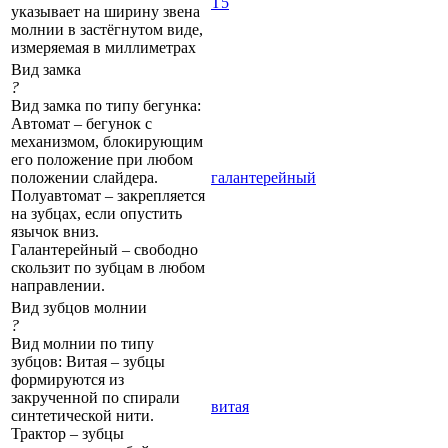
Т5
указывает на ширину звена
молнии в застёгнутом виде,
измеряемая в миллиметрах
Вид замка
?
Вид замка по типу бегунка:
Автомат – бегунок с
механизмом, блокирующим
его положение при любом
положении слайдера.
галантерейный
Полуавтомат – закрепляется
на зубцах, если опустить
язычок вниз.
Галантерейный – свободно
скользит по зубцам в любом
направлении.
Вид зубцов молнии
?
Вид молнии по типу
зубцов: Витая – зубцы
формируются из
закрученной по спирали
витая
синтетической нити.
Трактор – зубцы