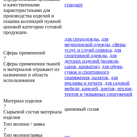
и качественными
стандарт
характеристиками для
производства изделий и
пошива коллекций нужной
ценовой категории готовой
продукции.
для спецодежды
,
для
медицинской одежды, сферы
услуг и служб сервиса
,
для
Сферы применений
спортивной одежды
,
для
?
детских изделий (колясок,
Сферы применения тканей
санок, кроваток)
,
для обуви,
и материалов отражают их
сумок и спортивного
назначение и область
снаряжения, палаток
,
для
использования
рекламы и печати
,
для садовой
мебели, качелей, зонтов, чехлов,
тентов и укрывных сооружений
Материал изделия
?
цинковый сплав
Сырьевой состав материала
изделия
Тип молнии / замка
?
Тип молнии/замка