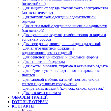
(огнестойкие)
Для защиты от заряда статического электричества
(антистатические)
Для тактической одежды и ведомственной
одежды
Для сигнальной одежды повышенной видимости
(сигнальной)
Для пуховиков, курток, комбинезонов, плащей и
головных уборов
Для городской, повседневной одежды (casual)
Для влагозащитной одежды и
водонепроницаемых изделий
Для офисной униформы и школьной формы
Для спортивной одежды
Для охоты, рыбалки, туризма и активного отдыха
Для обуви, сумок и спортивного снаряжения,
палаток
Для садовой мебели, качелей, зонтов, чехлов,
тентов и укрывных сооружений
Для детских изделий (колясок, санок, кроваток)
Для рекламы и печати
ОБРАЗЦЫ ТКАНЕЙ
ГОТОВЫЕ ОТРЕЗЫ
КОНТАКТЫ
Назад