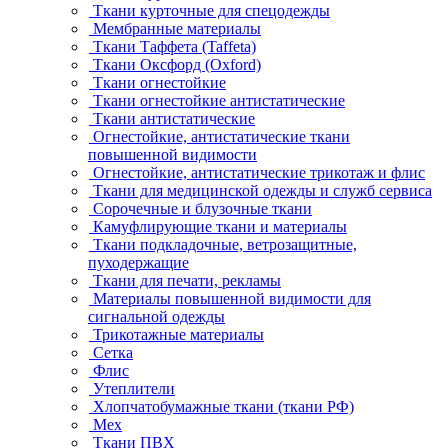
Ткани курточные для спецодежды
Мембранные материалы
Ткани Таффета (Taffeta)
Ткани Оксфорд (Oxford)
Ткани огнестойкие
Ткани огнестойкие антистатические
Ткани антистатические
Огнестойкие, антистатические ткани
повышенной видимости
Огнестойкие, антистатические трикотаж и флис
Ткани для медицинской одежды и служб сервиса
Сорочечные и блузочные ткани
Камуфлирующие ткани и материалы
Ткани подкладочные, ветрозащитные,
пуходержащие
Ткани для печати, рекламы
Материалы повышенной видимости для
сигнальной одежды
Трикотажные материалы
Сетка
Флис
Утеплители
Хлопчатобумажные ткани (ткани РФ)
Мех
Ткани ПВХ