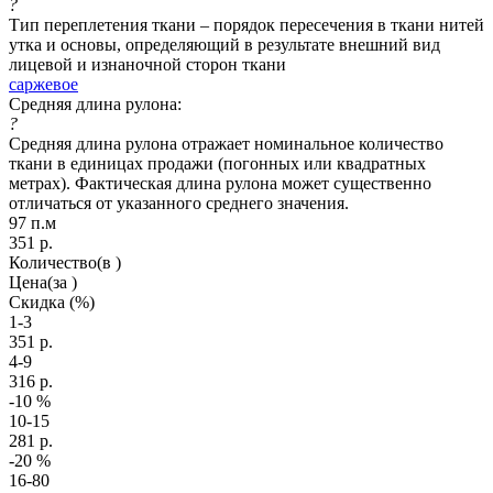
?
Тип переплетения ткани – порядок пересечения в ткани нитей
утка и основы, определяющий в результате внешний вид
лицевой и изнаночной сторон ткани
саржевое
Средняя длина рулона:
?
Средняя длина рулона отражает номинальное количество
ткани в единицах продажи (погонных или квадратных
метрах). Фактическая длина рулона может существенно
отличаться от указанного среднего значения.
97 п.м
351
р.
Количество
(в )
Цена
(за )
Скидка
(%)
1-3
351
р.
4-9
316
р.
-10
%
10-15
281
р.
-20
%
16-80