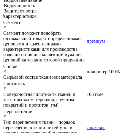
Водоотталкивание
Водоупорность
Защита от ветра
Характеристики
Сегмент
?
Сегмент поможет подобрать
оптимальный товар с определёнными
премиум
ценовыми и качественными
характеристиками для производства
изделий и пошива коллекций нужной
ценовой категории готовой продукции.
Состав
?
полиэстер 100%
Сырьевой состав ткани или материала
Плотность
?
Поверхностная плотность тканей и
105 г/м²
текстильных материалов, с учетом
покрытий и пропиток, г/м²
Переплетение
?
Тип переплетения ткани – порядок
пересечения в ткани нитей утка и
саржевое
основы, определяющий в результате