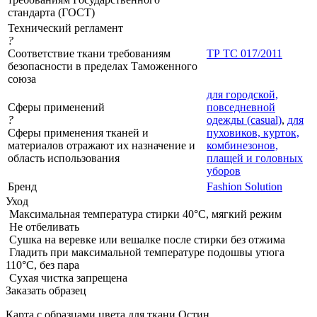
стандарта (ГОСТ)
Технический регламент
?
Соответствие ткани требованиям
ТР ТС 017/2011
безопасности в пределах Таможенного
союза
для городской,
Сферы применений
повседневной
?
одежды (casual)
,
для
Сферы применения тканей и
пуховиков, курток,
материалов отражают их назначение и
комбинезонов,
область использования
плащей и головных
уборов
Бренд
Fashion Solution
Уход
Максимальная температура стирки 40°C, мягкий режим
Не отбеливать
Сушка на веревке или вешалке после стирки без отжима
Гладить при максимальной температуре подошвы утюга
110°C, без пара
Сухая чистка запрещена
Заказать образец
Карта с образцами цвета для ткани Остин.