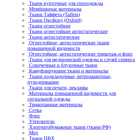
Ткани курточные для спецодежды
Мембранные материалы
Ткани Таффета (Taffeta)
Ткани Оксфорд (Oxford)
Ткани огнестойкие
Ткани огнестойкие антистатические
Ткани антистатические
Огнестойкие, антистатические ткани
повышенной видимости
Огнестойкие, антистатические трикотаж и флис
Ткани для медицинской одежды и служб сервиса
Сорочечные и блузочные ткани
Камуфлирующие ткани и материалы
Ткани подкладочные, ветрозащитные,
пуходержащие
Ткани для печати, рекламы
Материалы повышенной видимости для
сигнальной одежды
Трикотажные материалы
Сетка
Флис
Утеплители
Хлопчатобумажные ткани (ткани РФ)
Мех
Ткани ПВХ