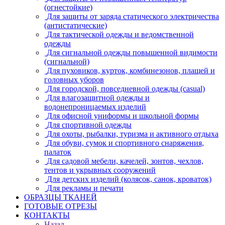
(огнестойкие)
Для защиты от заряда статического электричества
(антистатические)
Для тактической одежды и ведомственной
одежды
Для сигнальной одежды повышенной видимости
(сигнальной)
Для пуховиков, курток, комбинезонов, плащей и
головных уборов
Для городской, повседневной одежды (casual)
Для влагозащитной одежды и
водонепроницаемых изделий
Для офисной униформы и школьной формы
Для спортивной одежды
Для охоты, рыбалки, туризма и активного отдыха
Для обуви, сумок и спортивного снаряжения,
палаток
Для садовой мебели, качелей, зонтов, чехлов,
тентов и укрывных сооружений
Для детских изделий (колясок, санок, кроваток)
Для рекламы и печати
ОБРАЗЦЫ ТКАНЕЙ
ГОТОВЫЕ ОТРЕЗЫ
КОНТАКТЫ
Назад