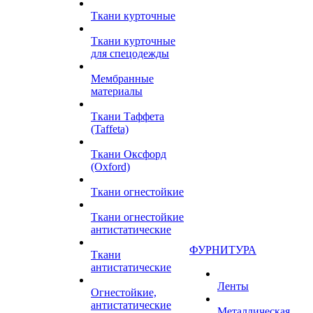
Ткани курточные
Ткани курточные
для спецодежды
Мембранные
материалы
Ткани Таффета
(Taffeta)
Ткани Оксфорд
(Oxford)
Ткани огнестойкие
Ткани огнестойкие
антистатические
ФУРНИТУРА
Ткани
антистатические
Ленты
Огнестойкие,
антистатические
Металлическая