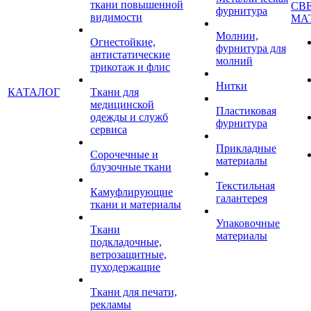
ткани повышенной
СВ
фурнитура
видимости
МА
Молнии,
Огнестойкие,
фурнитура для
антистатические
молний
трикотаж и флис
Нитки
КАТАЛОГ
Ткани для
медицинской
Пластиковая
одежды и служб
фурнитура
сервиса
Прикладные
Сорочечные и
материалы
блузочные ткани
Текстильная
Камуфлирующие
галантерея
ткани и материалы
Упаковочные
Ткани
материалы
подкладочные,
ветрозащитные,
пуходержащие
Ткани для печати,
рекламы