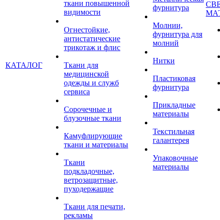
ткани повышенной
СВ
фурнитура
видимости
МА
Молнии,
Огнестойкие,
фурнитура для
антистатические
молний
трикотаж и флис
Нитки
КАТАЛОГ
Ткани для
медицинской
Пластиковая
одежды и служб
фурнитура
сервиса
Прикладные
Сорочечные и
материалы
блузочные ткани
Текстильная
Камуфлирующие
галантерея
ткани и материалы
Упаковочные
Ткани
материалы
подкладочные,
ветрозащитные,
пуходержащие
Ткани для печати,
рекламы