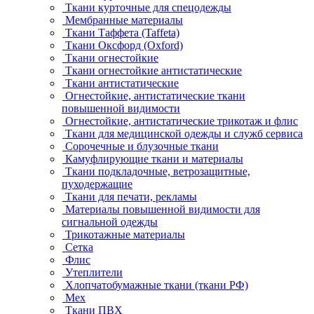
Ткани курточные для спецодежды
Мембранные материалы
Ткани Таффета (Taffeta)
Ткани Оксфорд (Oxford)
Ткани огнестойкие
Ткани огнестойкие антистатические
Ткани антистатические
Огнестойкие, антистатические ткани
повышенной видимости
Огнестойкие, антистатические трикотаж и флис
Ткани для медицинской одежды и служб сервиса
Сорочечные и блузочные ткани
Камуфлирующие ткани и материалы
Ткани подкладочные, ветрозащитные,
пуходержащие
Ткани для печати, рекламы
Материалы повышенной видимости для
сигнальной одежды
Трикотажные материалы
Сетка
Флис
Утеплители
Хлопчатобумажные ткани (ткани РФ)
Мех
Ткани ПВХ