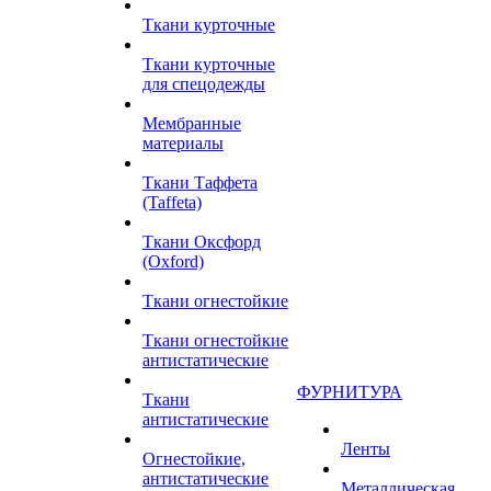
Ткани курточные
Ткани курточные
для спецодежды
Мембранные
материалы
Ткани Таффета
(Taffeta)
Ткани Оксфорд
(Oxford)
Ткани огнестойкие
Ткани огнестойкие
антистатические
ФУРНИТУРА
Ткани
антистатические
Ленты
Огнестойкие,
антистатические
Металлическая