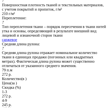
?
Поверхностная плотность тканей и текстильных материалов,
с учетом покрытий и пропиток, г/м²
210 г/м²
Переплетение:
?
Тип переплетения ткани – порядок пересечения в ткани нитей
утка и основы, определяющий в результате внешний вид
лицевой и изнаночной сторон ткани
саржевое
Средняя длина рулона:
?
Средняя длина рулона отражает номинальное количество
ткани в единицах продажи (погонных или квадратных
метрах). Фактическая длина рулона может существенно
отличаться от указанного среднего значения.
79 п.м
272
р.
Количество
(в )
Цена
(за )
Скидка
(%)
1-3
272
р.
4-9
245
р.