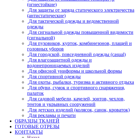
(огнестойкие)
Для защиты от заряда статического электричества
(антистатические)
Для тактической одежды и ведомственной
одежды
Для сигнальной одежды повышенной видимости
(сигнальной)
Для пуховиков, курток, комбинезонов, плащей и
головных уборов
Для городской, повседневной одежды (casual)
Для влагозащитной одежды и
водонепроницаемых изделий
Для офисной униформы и школьной формы
Для спортивной одежды
Для охоты, рыбалки, туризма и активного отдыха
Для обуви, сумок и спортивного снаряжения,
палаток
Для садовой мебели, качелей, зонтов, чехлов,
тентов и укрывных сооружений
Для детских изделий (колясок, санок, кроваток)
Для рекламы и печати
ОБРАЗЦЫ ТКАНЕЙ
ГОТОВЫЕ ОТРЕЗЫ
КОНТАКТЫ
Назад